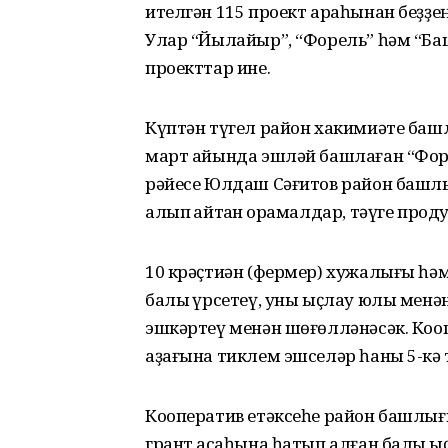
ителгән 115 проект араһынан беҙҙе
Улар “Йылайыр”, “Форель” һәм “Ба
проекттар ине.
Күптән түгел район хакимиәте баш
март айында эшләй башлаған “Фор
рәйесе Юлдаш Сәғитов район башл
алып ҡайтҡан ҡорамалдар, тәүге пр
10 крәҫтиән (фермер) хужалығы һә
балыҡ үрсетеү, уны ыҫлау юлы менән
эшкәртеү менән шөғөлләнәсәк. Коо
аҙағына тиклем эшселәр һаны 5-кә т
Кооператив етәксеһе район башлығ
грант аҡсаһына һатып алған балыҡ