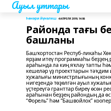
Ауыл уттары
Һөнәри йүнәлеш
4 АПРЕЛЯ 2019, 14:06
Районда тағы б
башланы
Башҡортостан Респуб-ликаһы Хөк
ярҙам итеү программаһы беҙҙең 
араһында ла киң яҡлау тапты һәм
кешеләр үҙ проекттарын тәҡдим 
хужалығы министрлығының конку
нигеҙендә төҙөлгән ауыл хужал
үҫтереүгә гранттар биреү өсөн р
араһынан беҙҙең райондың да өс
“Форель” һәм “Башвойлок” коопе