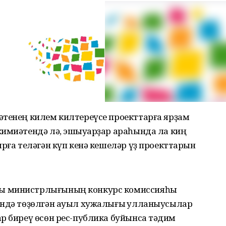
әтенең килем килтереүсе проекттарға ярҙам
кимиәтендә лә, эшҡыуарҙар араһында ла киң
ырға теләгән күп кенә кешеләр үҙ проекттарын
ы министрлығының конкурс комиссияһы
ендә төҙөлгән ауыл хужалығы ҡулланыусылар
р биреү өсөн рес-публика буйынса тәҡдим