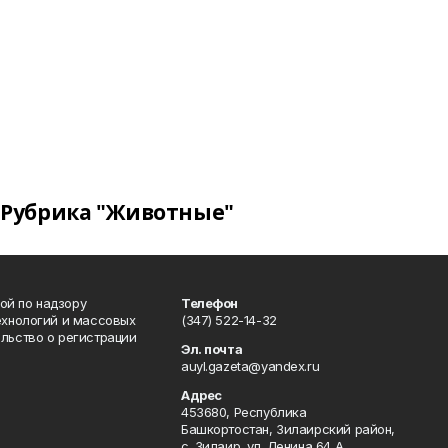
Рубрика "Животные"
ой по надзору
Телефон
ехнологий и массовых
(347) 522-14-32
льство о регистрации
Эл. почта
auyl.gazeta@yandex.ru
Адрес
453680, Республика
Башкортостан, Зилаирский район,
с. Зилаир, ул. Ленина,64 А