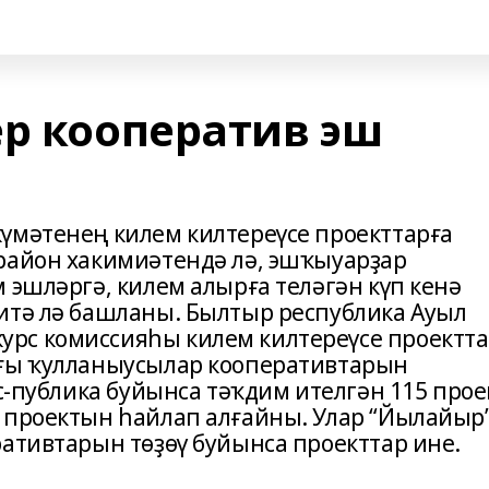
ер кооператив эш
үмәтенең килем килтереүсе проекттарға
район хакимиәтендә лә, эшҡыуарҙар
 эшләргә, килем алырға теләгән күп кенә
итә лә башланы. Былтыр республика Ауыл
рс комиссияһы килем килтереүсе проектт
ығы ҡулланыусылар кооперативтарын
ес-публика буйынса тәҡдим ителгән 115 прое
 проектын һайлап алғайны. Улар “Йылайыр”
ративтарын төҙөү буйынса проекттар ине.