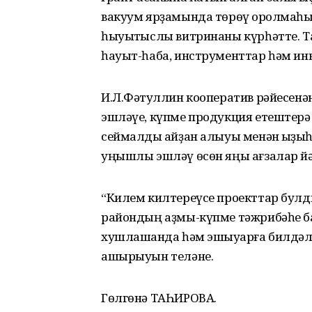
вакуум ярҙамында төрөү ҡоролмаһы
һыуытҡыслы витринаны күрһәтте. Та
һауыт-һаба, инструменттар һәм инв
И.Л.Фәтҡуллин кооператив рәйесенә
эшләүе, күпме продукция етештерә а
сеймалды ҡайҙан алыуы менән ҡыҙы
уңышлы эшләү өсөн яңы ағзалар йәл
“Килем килтереүсе проекттар булд
райондың аҙмы-күпме тәжрибәһе бар
хушлашҡанда һәм эшҡыуарға билдә
ашырыуын теләне.
Гөлгөнә ТАҺИРОВА.