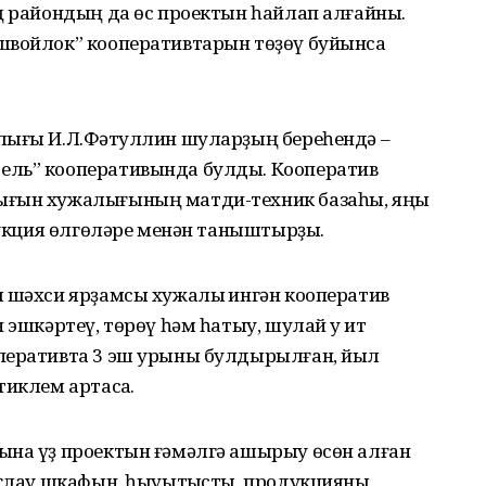
ң райондың да өс проектын һайлап алғайны.
швойлок” кооперативтарын төҙөү буйынса
лығы И.Л.Фәтҡуллин шуларҙың береһендә –
ель” кооперативында булды. Кооператив
ығын хужалығының матди-техник базаһы, яңы
одукция өлгөләре менән таныштырҙы.
м шәхси ярҙамсы хужалыҡ ингән кооператив
 эшкәртеү, төрөү һәм һатыу, шулай уҡ ит
перативта 3 эш урыны булдырылған, йыл
иклем артасаҡ.
ына үҙ проектын ғәмәлгә ашырыу өсөн алған
 ыҫлау шкафын, һыуытҡысты, продукцияны