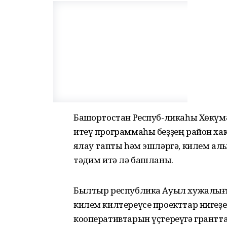
Башҡортостан Респуб-ликаһы Хөкүм
итеү программаһы беҙҙең район ха
яҡлау тапты һәм эшләргә, килем ал
тәҡдим итә лә башланы.
Былтыр республика Ауыл хужалығ
килем килтереүсе проекттар нигеҙ
кооперативтарын үҫтереүгә грантта