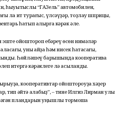
н, һыуытҡыслы “ГАЗель” автомобилен,
ғы ла ит турағыс, үлсәүҙәр, тоҙлау шприцы,
ентарь һатып алырға кәрәк әле.
н эште ойоштороп ебәреү өсөн нимәләр
ласағы, уны ҡайҙа һәм нисек һатасағы,
ҡһынды. Һөйләшеү барышында кооперативҡа
еп итергә кәрәклеге лә асыҡланды.
ырыуҙа, кооперативтар ойоштороуҙа хәҙер
, тип әйтә алабыҙ”, – тине Илгиз Лирман улы
ләгән пландарын уңышлы тормошҡа