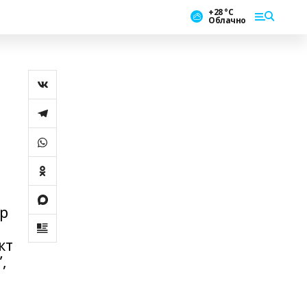
+28 °С
Облачно
ар
кт
,