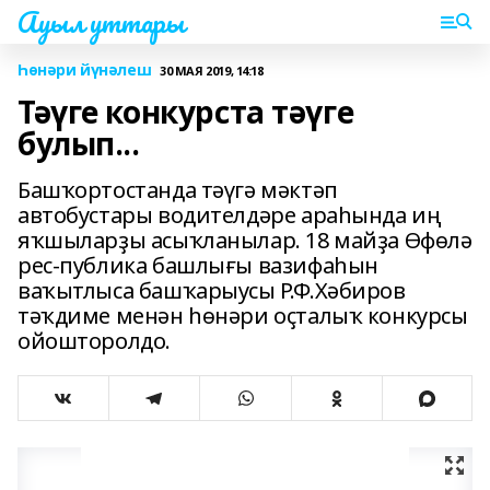
Ауыл уттары
Һөнәри йүнәлеш
30 МАЯ 2019, 14:18
Тәүге конкурста тәүге
булып...
Башҡортостанда тәүгә мәктәп
автобустары водителдәре араһында иң
яҡшыларҙы асыҡланылар. 18 майҙа Өфөлә
рес-публика башлығы вазифаһын
ваҡытлыса башҡарыусы Р.Ф.Хәбиров
тәҡдиме менән һөнәри оҫталыҡ конкурсы
ойошторолдо.