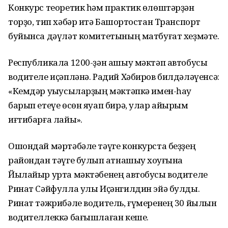
Конкурс теоретик һәм практик өлөштәрҙән
торҙо, тип хәбәр итә Башҡортостан Транспорт
буйынса дәүләт комитетының матбуғат хеҙмәте.
Республикала 1200-ҙән ашыу мәктәп автобусы
водителе иҫәпләнә. Радий Хәбиров билдәләүенсә:
«Кемдәр уҡыусыларҙың мәктәпкә имен-һау
барып етеүе өсөн яуап бирә, улар айырым
иғтибарға лайыҡ».
Ошондай мәртәбәле тәүге конкурста беҙҙең
райондан тәүге булып ҡатнашыу хоҡуғына
Йылайыр урта мәктәбенең автобусы водителе
Ринат Сәйфулла улы Иҫәнгилдин эйә булды.
Ринат тәжрибәле водитель, ғүмеренең 30 йылын
водителлеккә бағышлаған кеше.