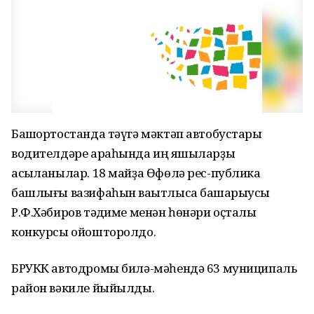
Башҡортостанда тәүгә мәктәп автобустары
водителдәре араһында иң яҡшыларҙы
асыҡланылар. 18 майҙа Өфөлә рес-публика
башлығы вазифаһын ваҡытлыса башҡарыусы
Р.Ф.Хәбиров тәҡдиме менән һөнәри оҫталыҡ
конкурсы ойошторолдо.
БРУКК автодромы билә-мәһендә 63 муниципаль
район вәкиле йыйылды.