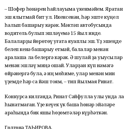
– Шофер һөнәрен һайлауыма үкенмәйем. Яратҡан
эш ялҡытмай бит ул. Икенсенән, һәр эште күңел
һалып башҡарыу кәрәк. Мәктәп автобусында
водитель булып эшләүемә 15 йыл инде.
Балаларҙы йөрөтөү уғата яуаплы эш. Үҙ эшеңде
белеп кенә башҡарыу етмәй, балалар менән
аралаша ла белергә кәрәк. Ә шулай ҙа уҡыусылар
менән эшләү миңә оҡшай. Уларҙан күп нәмәгә
өйрәнергә була, ә иң мөһиме, улар менән мин
үҙемде һәр саҡ йәш тоям, – тип йылмая Ринат.
Конкурсҡа килгәндә, Ринат Сәйфулла улы унда ла
һынатмаған. Үҙе кеүек үк башҡа һөнәр эйәләре
араһында бик яҡшы һөҙөмтәләр күрһәткән.
Гөлгөнә ТАҺИРОВА.