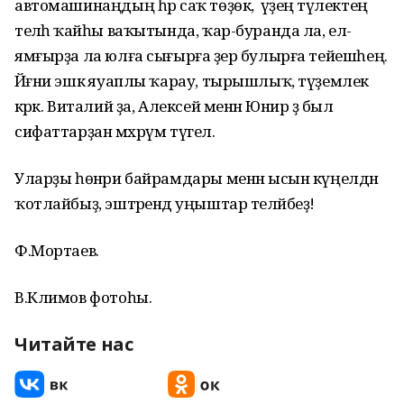
автомашинаңдың һәр саҡ төҙөк, ә үҙең тәүлектең
теләһә ҡайһы ваҡытында, ҡар-буранда ла, ел-
ямғырҙа ла юлға сығырға әҙер булырға тейешһең.
Йәғни эшкә яуаплы ҡарау, тырышлыҡ, түҙемлек
кәрәк. Виталий ҙа, Алексей менән Юнир ҙә был
сифаттарҙан мәхрүм түгел.
Уларҙы һөнәри байрамдары менән ысын күңелдән
ҡотлайбыҙ, эштәрендә уңыштар теләйбеҙ!
Ф.Мортаев.
В.Климов фотоһы.
Читайте нас