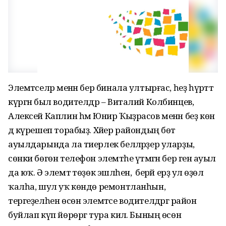
Элемтәселәр менән бер бинала ултырғас, һеҙ һүрәттә
күргән был водителдәр – Виталий Колбинцев,
Алексей Каплин һәм Юнир Ҡыҙрасов менән беҙ көн
дә күрешеп торабыҙ. Хәйер райондың бөтә
ауылдарында ла тиерлек беләләрҙер уларҙы,
сөнки бөгөн телефон элемтәһе үтмәгән бер генә ауыл
да юҡ. Ә элемтә төҙөк эшләһен, ә берәй ерҙә ул өҙөлә
ҡалһа, шул уҡ көндө ремонтланһын,
тергеҙелһен өсөн элемтәсе водителдәргә район
буйлап күп йөрөргә тура килә. Бының өсөн