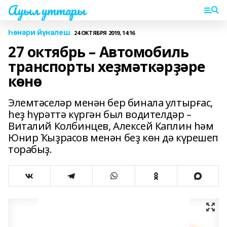
Ауыл уттары
Һөнәри йүнәлеш
24 ОКТЯБРЯ 2019, 14:16
27 октябрь – Автомобиль
транспорты хеҙмәткәрҙәре
көнө
Элемтәселәр менән бер бинала ултырғас,
һеҙ һүрәттә күргән был водителдәр –
Виталий Колбинцев, Алексей Каплин һәм
Юнир Ҡыҙрасов менән беҙ көн дә күрешеп
торабыҙ.