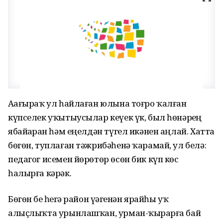
Аҙағыраҡ ул һайлаған юлына тоғро ҡалған
күпселек уҡытыусылар кеүек үк, был һөнәрҙең
ябайҙарҙан һәм еңелдән түгел икәнен аңлай. Хатта
бөгөн, туплаған тәжрибәһенә ҡарамай, ул белә:
педагог исемен йөрөтөр өсөн бик күп көс
һалырға кәрәк.
Бөгөн беҙ һеҙгә район үҙәгенән ярайһы уҡ
алыҫлыҡта урынлашҡан, урман-ҡырҙарға бай