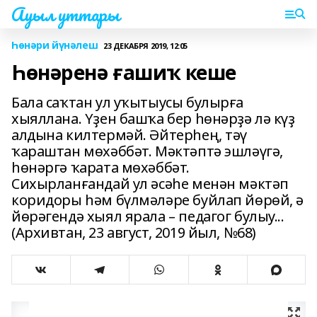
Ауыл уттары
Һөнәри йүнәлеш
23 ДЕКАБРЯ 2019, 12:05
Һөнәренә ғашиҡ кеше
Бала саҡтан ул уҡытыусы булырға
хыяллана. Үҙен башҡа бер һөнәрҙә лә күҙ
алдына килтермәй. Әйтерһең, тәү
ҡараштан мөхәббәт. Мәктәптә эшләүгә,
һөнәргә ҡарата мөхәббәт.
Сихырланғандай ул әсәһе менән мәктәп
коридоры һәм бүлмәләре буйлап йөрөй, ә
йөрәгендә хыял ярала – педагог булыу...
(Архивтан, 23 август, 2019 йыл, №68)