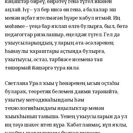
кәңәштәр биреү, өйрәтеү генә түгел икәнен
аңлай. Һүҙ – ул бер нисә өн генә, ә балалар эш
менән иҫбат ителмәгән һүҙҙәрҙе ҡабул итмәй. Иң
мөһиме – үҙеңә бар яҡлап өлгө булырға, был, бөтә
педагогтар ризалашыр, еңелдән түгел. Гел дә
уҡыусыларыңдың, уларҙың ата-әсәләренең
һынаулы ҡараштары аҫтында булырға,
уҡытыусы, остаз, тәрбиәсе исеменә тап
төшөрмәй йәшәргә тура килә.
Светлана Урал ҡыҙы үҙ һөнәренең ысын оҫтаһы
булараҡ, теоретик белемен даими тәрәнәйтә,
уҡытыу методикаһындағы һәм
технологияһындағы яңылыҡтар менән
ҡыҙыҡһынып таныша. Үҙенең уҡыусыларын да ул
иң тәүҙә шәхес итеп күрә. Ҡабатланмаҫ, күп яҡлы,
үҙ ҡайғы-шатлыҡтары булған шәхесте.