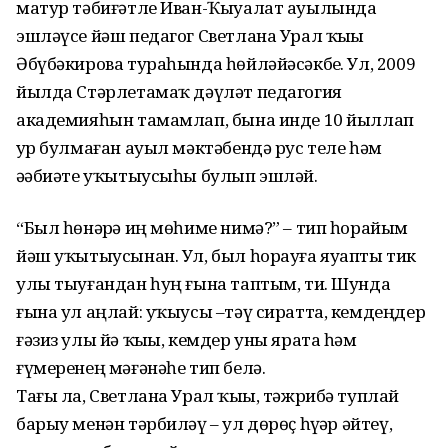
матур тәбиғәтле Иван-Ҡыуалат ауылында
эшләүсе йәш педагог Светлана Урал ҡыҙы
Әбүбәкирова тураһында һөйләйәсәкбеҙ. Ул, 2009
йылда Стәрлетамаҡ дәүләт педагогия
академияһын тамамлап, бына инде 10 йыллап
ҙур булмаған ауыл мәктәбендә рус теле һәм
әҙәбиәте уҡытыусыһы булып эшләй.
“Был һөнәрҙә иң мөһиме нимә?” – тип һорайым
йәш уҡытыусынан. Ул, был һорауға яуапты тик
улы тыуғандан һуң ғына таптым, ти. Шунда
ғына ул аңлай: уҡыусы –тәү сиратта, кемдеңдер
ғәзиз улы йә ҡыҙы, кемдер уны ярата һәм
ғүмеренең мәғәнәһе тип белә.
Тағы ла, Светлана Урал ҡыҙы, тәжрибә туплай
барыу менән тәрбиләү – ул дөрөҫ һүҙҙәр әйтеү,