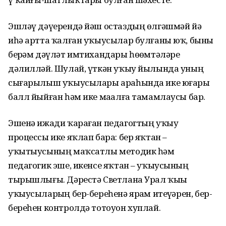
Эшләү дәүерендә йәш остаздың өлгәшмәй йә
иһә артта ҡалған уҡыусылар булғаны юҡ, быны
берҙәм дәүләт имтихандары һөҙөмтәләре
дәлилләй. Шулай, үткән уҡыу йылында уның
сығарылыш уҡыусылары араһында ике юғары
балл йыйған һәм ике маҙалға тамамлаусы бар.
Эшенә ижади ҡараған педагогтың уҡыу
процессы ике яҡлап бара: бер яҡтан –
уҡытыусының маҡсатлы методик һәм
педагогик эше, икенсе яҡтан – уҡыусының
тырышлығы. Дәрестә Светлана Урал ҡыҙы
уҡыусыларҙың бер-береһенә ярҙам итеүҙәрен, бер-
береһен контролдә тотоуон хуплай.