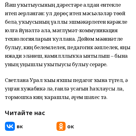
Йәш уҡытыусының дәрестәре алдан ентекле
итеп әҙерләнгән: ул дөрөҫ итеп мәсьәләләр төҙөй
белә, уҡыусының үҙаллы эшмәкәрлеген кәрәкле
юлға йүнәлтә ала, мәғлүмәт-коммуникация
технологияларын ҡуллана. Дөйөм мәҙәниәтле
булыу, киң белемлелек, педагогик әҙәплелек, яңы
ижади эҙләнеш, камилллыҡҡа ынтылыш – бына
уның уңышлы уҡытыусы булыу серҙәре.
Светлана Урал ҡыҙы яҡшы педагог ҡына түгел, ә
уңған хужабикә лә, ғаилә усағын һаҡлаусы ла,
тормошҡа киң ҡарашлы, әүҙем шәхес тә.
Читайте нас