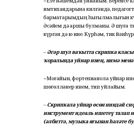
–
Ете йәшемдән уйнайым. Беренсе кл
имтихандарына килгәндә, педагогт
бармаҡтарымдың һығылмалығын күр
Әсәйем дә ҡаршы булманы. Ә шуға т
күргән дә юҡ ине. Күрһәм, тик йәнһү
–
Әгәр шул ваҡытта скрипка класы
ҡоралында уйнар инең, нимә менә
–
Моғайын, фортепианола уйнар ине
шөғөлләнер инем, тип уйлайым.
–
Скрипкала уйнар өсөн ниндәй сиф
инструмент идеаль ишетеү талап ит
(әлбиттә, музыка яғынан һәләте б