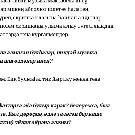
асҡа Сибай музыка мәктәбенә инеү
ар минең абсолют ишетеү һәләтен,
еп, скрипка класына һайлап алдылар.
иклем скрипканы ҡулыма алыу түгел, яҡындан
рәттәрҙә генә күргәнмендер.
на алмаған булһалар, ниндәй музыка
н шөғөлләнер инең?
м. Бик булмаһа, тик йырлау менән генә
аттарға эйә булыр кәрәк? Белеүемсә, был
ә. Был дөрөҫмө, әллә теләгән бер кеше
улған) уйнап өйрәнә аламы?