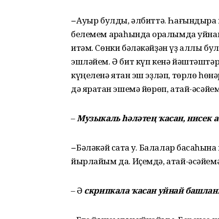
–
Ауыр булды, әлбиттә. Һағындыра и
белемем арҡаһында ҡоралымда уйнап
итәм. Сөнки бәләкәйҙән үҙ аллы бу
эшләйем. Ә бит күп кенә йәштәштә
күңеленә ятҡан эш эҙләп, төрлө һө
дә яратҡан эшемә йөрөп, атай-әсәй
–
Музыкаль һәләтең ҡасан, нисек 
–
Бәләкәй саҡта уҡ. Балалар баҡсаһы
йырлайым да. Иҫемдә, атай-әсәйемә
– Ә
скрипкала ҡасан уйнай башла