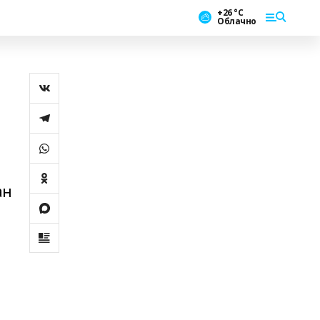
+26 °С
Облачно
ан