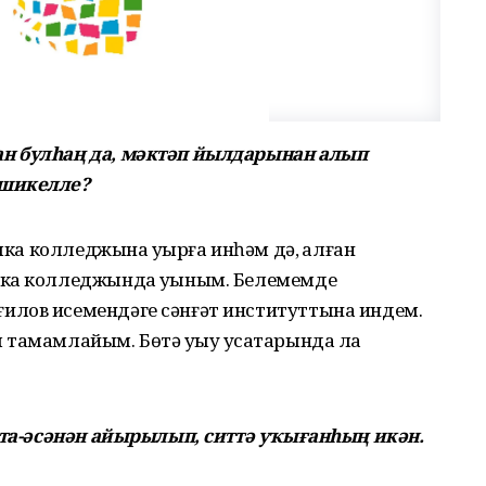
н булһаң да, мәктәп йылдарынан алып
 шикелле?
ыка колледжына уҡырға инһәм дә, ҡалған
ыка колледжында уҡыным. Белемемде
илов исемендәге сәнғәт институттына индем.
 тамамлайым. Бөтә уҡыу усаҡтарында ла
ата-әсәнән айырылып, ситтә уҡығанһың икән.