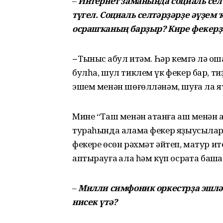
–
Интернет заманында социаль селт
түгел. Социаль селтәрҙәрҙе әүҙем
осрашҡаның барҙыр? Кире фекерҙә
–
Тыныс ҡабул итәм. Һәр кемгә лә о
булһа, шул тиклем үк фекер бар, ти
эшем менән шөғөлләнәм, шуға ла я
Мине “Таш менән атҡанға аш менән 
тураһында алама фекер яҙыусылар
фекере өсөн рәхмәт әйтеп, матур ите
аптырауға ҡала һәм күп осраҡта башҡ
–
Милли симфоник оркестрҙа эшләй
нисек үтә?