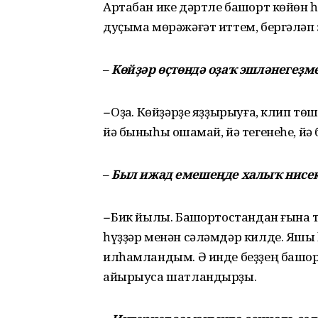
Артабан ике дәртле башҡорт көйөн 
дуҫыма мөрәжәғәт иттем, бергәләп 
–
Көйҙәр өҫтөндә оҙаҡ эшләнегеҙм
–
Оҙаҡ. Көйҙәрҙе яҙҙырыуға, клип төш
йә быныһы оҡшамай, йә тегенеһе, йә 
–
Был ижад емешеңде халыҡ нисек
–
Бик йылы. Башҡортостандан ғына т
һүҙҙәр менән сәләмдәр килде. Яҡшы 
илһамландым. Ә инде беҙҙең башҡор
айырыуса шатландырҙы.