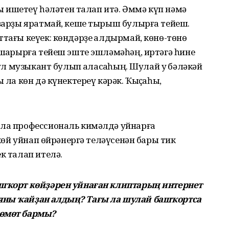
шы ишетеү һәләтен талап итә. Әммә күп нәмә
уҙарҙы яратмай, кеше тырыш булырға тейеш.
ттағы кеүек: көндәрҙе ҡалдырмай, көнө-төнө
ашҡарырға тейеш эште эшләмәһәң, иртәгә һине
ҡул музыкант булып ҡаласаҡһың. Шулай уҡ бәләкәй
 ла көн дә күнектереү кәрәк. Ҡыҫҡаһы,
ала профессиональ кимәлдә уйнарға
 көй уйнап өйрәнергә теләүсенән бары тик
к талап ителә.
ашҡорт көйҙәрен уйнаған клиптарың интернет
яны ҡайҙан алдың? Тағы ла шулай башҡортса
 өмөт бармы?