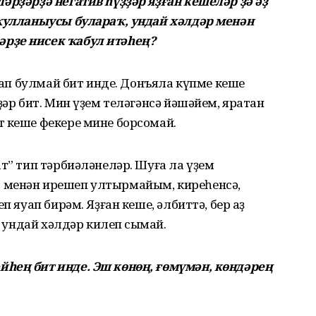
әрҙәрҙә негатив һүҙҙәр яҙған кешеләр ҙә әҙ
 ҡулланыусы булараҡ, ундай хәлдәр менән
рҙе нисек ҡабул итәһең?
ҡшап булмай бит инде. Донъяла күпме кеше
ҙәр бит. Мин үҙем теләгәнсә йәшәйем, яратҡан
т кеше фекере мине борсомай.
ат” тип тәрбиәләнеләр. Шуға ла үҙем
 менән ирешеп ултырмайым, киреһенсә,
п яуап бирәм. Яҙған кеше, әлбиттә, бер аҙ
а ундай хәлдәр килеп сыҡмай.
һең бит инде. Эш көнөң, ғөмүмән, көндәрең