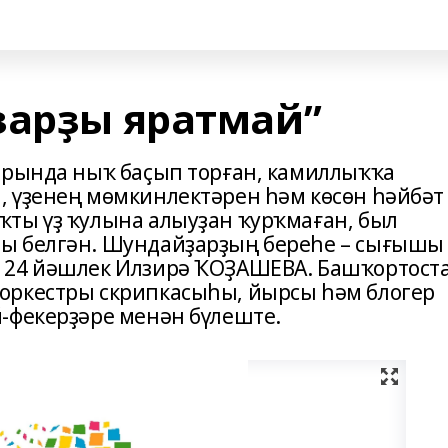
ҙарҙы яратмай”
арында ныҡ баҫып торған, камиллыҡҡа
 үҙенең мөмкинлектәрен һәм көсөн һәйбәт
ты үҙ ҡулына алыуҙан ҡурҡмаған, был
ы белгән. Шундайҙарҙың береһе – сығышы
 24 йәшлек Илзирә ҠОҘАШЕВА. Башҡортост
оркестры скрипкасыһы, йырсы һәм блогер
-фекерҙәре менән бүлеште.