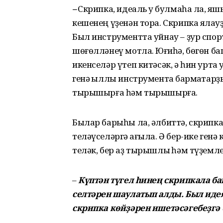
–
Скрипка, идеаль уҡ булмаһа ла, яҡ
кешенең үҙенән тора. Скрипка ялҡа
Был инструментта уйнау – ҙур спор
шөғөлләнеү мотлаҡ. Юғиһә, бөгөн б
икенселәр үтеп китәсәк, ә һин урта 
генә ҡыллы инструментҡа бармаҡтарҙы
тырышырға һәм тырышырға.
Былар барыһы ла, әлбиттә, скрипк
теләүселәргә ҡағыла. Ә бер-ике генә
теләк, бер аҙ тырышлыҡ һәм түҙемле
–
Күптән түгел һинең скрипкала б
селтәрен шаулатып алды. Был иде
скрипка көйҙәрен ишетәсәгебеҙгә