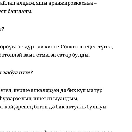
һайлап алдым, яҡшы аранжировкасыға –
эш башланыҡ.
е?
өрөүгә өс-дүрт ай китте. Сөнки эш еңел түгел,
бөтөнләй ваҡыт етмәгән саҡтар булды.
 ҡабул итте?
үгел, күрше өлкәләрҙән дә бик күп матур
һүҙҙәрҙе уҡып, ишетеп ҡыуандым,
т көйҙәренең бөгөн дә бик актуаль булыуы