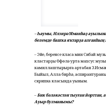
–
Һаумы, Илзирә!Яманһаҙ ауылына
белемде башҡа яҡтарҙа алғанһың
– Эйе, беренсе класҡа мин Сибай муз
кластарҙы Өфөлә урта махсус муз
камиллаштырырға артабан З.Исмәғ
Быйыл, Алла бирһә, аспирантураны
скрипка класында уҡыным.
–
Бик бәләкәстән тыуған йорттан, 
Ауыр булманымы?