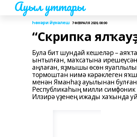
Ауыл уттары
Һөнәри йүнәлеш
7 ФЕВРАЛЯ 2020, 08:00
“Скрипка ялҡау
Була бит шундай кешеләр – аяҡт
ынтылған, маҡсатына ирешеүсән,
аңлаған, яҙмышы өсөн яуаплылыҡ
тормоштан нимә кәрәклеген яҡш
менән Яманһаҙ ауылынан булған
Республикаһың милли симфоник 
Илзирә үҙенең ижады хаҡында уй