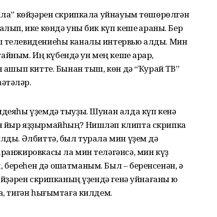
тала” көйҙәрен скрипкала уйнауым төшөрөлгән
алып, ике көндә уны бик күп кеше ҡараны. Бер
ш телевидениеһы каналы интервью алды. Мин
йным. Иң күбендә ун мең кеше ҡарар,
н ашып китте. Бынан тыш, көн дә “Ҡурай ТВ”
әтәләр.
идеяһы үҙемдә тыуҙы. Шунан алда күп кенә
ән йыр яҙҙырмайһың? Нишләп клипта скрипка
улды. Әлбиттә, был турала мин үҙем дә
аранжировкасы ла мин теләгәнсә, мин күҙ
береһен дә оҡшатманым. Был – беренсенән, ә
көйҙәрен скрипканың үҙендә генә уйнағаны юҡ
аҡ, тигән һығымтаға килдем.