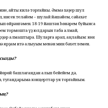
не, ҡайтҡы килә торғайны. Әммә хәҙер шул
, нисек теләйем – шулай йәшәйем, сәйәхәт
лып өйрәнгәмен. 18-19 йәштән һөнәрем буйынса
рем тормошта үҙ юлдарын таба алмай,
нәрҙәр алмаштыра. Шуларға ҡарап, аңлайым: көн
емә ярҙам итә алыуым менән мин бәхетлемен.
асылды?
на йөрөй башлағандан алып бейейем дә,
, туғандарыма концерттар ҡуя торғайным.
ның?