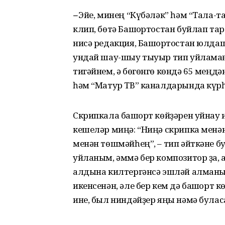
–
Эйе, минең “Күбәләк” һәм “Тала-
клип, бөтә Башҡортостан буйлап тар
нисә редакция, Башҡортостан юлда
ундай шау-шыу тыуыр тип уйламаға
тигәйнем, ә бөгөнгө көндә 65 меңдә
һәм “Матур ТВ” каналдарында күрһ
Скрипкала башҡорт көйҙәрен уйнау 
кешеләр миңә: “Ниңә скрипка мен
менән төшмәйһең”, – тип әйткәне б
уйланым, әммә бер композитор ҙа, 
алдына килтергәнсә эшләй алманы, 
икенсенән, әле бер кем дә башҡорт 
ине, был ниндәйҙер яңы нәмә булас