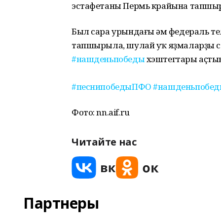
эстафетаны Пермь крайына тапшыр
Был сара урындағы һәм федераль т
тапшырыла, шулай уҡ яҙмаларҙы с
#нашденьпобеды
хэштегтары аҫты
#песнипобедыПФО
#нашденьпобед
Фото: nn.aif.ru
Читайте нас
Партнеры