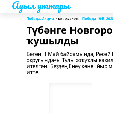
Ауыл уттары
Победа. Акции
Победа 1945-202
1 МАЯ 2020, 10:15
Түбәнге Новгор
ҡушылды
Бөгөн, 1 Май байрамында, Рәсәй
округындағы Тулы хоҡуҡлы вәки
ителгән “Беҙҙең Еңеү көнө” йыр 
итте.