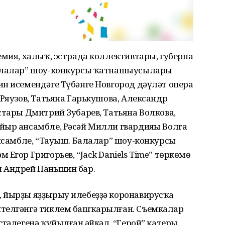
емия, халыҡ, эстрада коллективтары, губерна
Балалар” шоу-конкурсы ҡатнашыусылары
н исемендәге Түбәнге Новгород дәүләт опера
 Ряузов, Татьяна Гарькушова, Александр
стары Дмитрий Зубарев, Татьяна Волкова,
йыр ансамбле, Рәсәй Милли гвардияһы Волга
ансамбле, “Тауыш. Балалар” шоу-конкурсы
Егор Григорьев, “Jack Daniels Time” төркөмө
 Андрей Паньшин бар.
 йырҙы яҙҙырыу илебеҙҙә коронавирусҡа
ителгәнгә тиклем башҡарылған. Съемкалар
тәлегенә ҡуйылған һәйкәл, “Герой” катеры