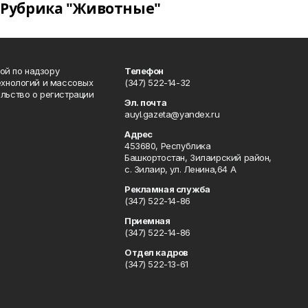
Рубрика "Животные"
ой по надзору
Телефон
ехнологий и массовых
(347) 522-14-32
льство о регистрации
Эл. почта
auyl.gazeta@yandex.ru
Адрес
453680, Республика
Башкортостан, Зилаирский район,
с. Зилаир, ул. Ленина,64 А
Рекламная служба
(347) 522-14-86
Приемная
(347) 522-14-86
Отдел кадров
(347) 522-13-61