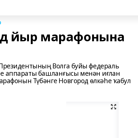
0
од йыр марафонына
 Президентының Волга буйы федераль
ле аппараты башланғысы менән иғлан
марафонын Түбәнге Новгород өлкәһе ҡабул