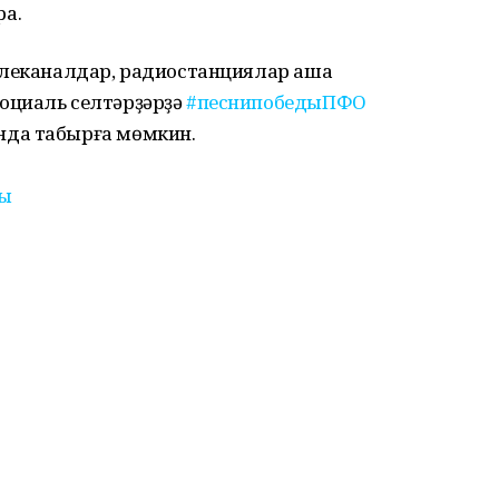
а.
елеканалдар, радиостанциялар аша
оциаль селтәрҙәрҙә
#песнипобедыПФО
нда табырға мөмкин.
ы