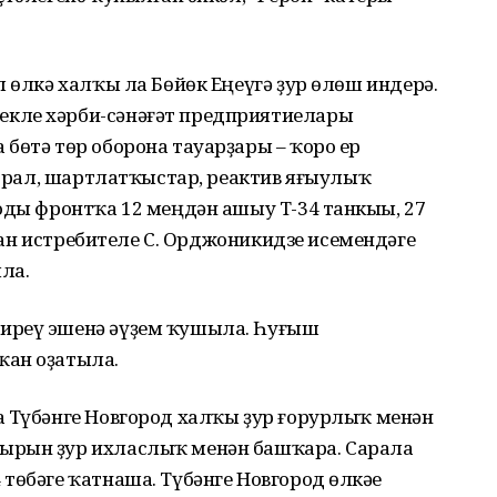
л өлкә халҡы ла Бөйөк Еңеүгә ҙур өлөш индерә.
кле хәрби-сәнәғәт предприятиелары
бөтә төр оборона тауарҙары – ҡоро ер
 ҡорал, шартлатҡыстар, реактив яғыулыҡ
оды фронтҡа 12 меңдән ашыу Т-34 танкыһы, 27
ватан истребителе С. Орджоникидзе исемендәге
ла.
иреү эшенә әүҙем ҡушыла. Һуғыш
ҡан оҙатыла.
а Түбәнге Новгород халҡы ҙур ғорурлыҡ менән
ырын ҙур ихласлыҡ менән башҡара. Сарала
төбәге ҡатнаша. Түбәнге Новгород өлкәһе