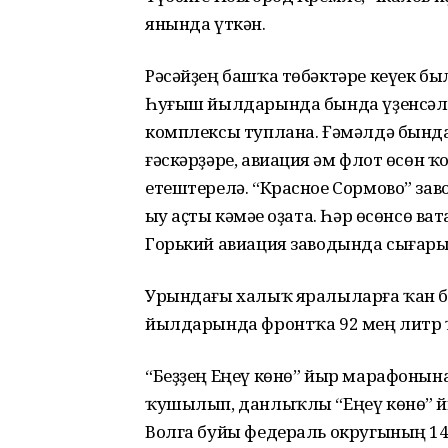
янында үткән.
Рәсәйҙең башҡа төбәктәре кеүек бы
Һуғыш йылдарында бында үҙенсәле
комплексы туплана. Ғәмәлдә бында 
ғәскәрҙәре, авиация һәм флот өсөн
етештерелә. “Красное Сормово” зав
һыу аҫты кәмәһе оҙата. Һәр өсөнсө 
Горький авиация заводында сығары
Урындағы халыҡ яралыларға ҡан б
йылдарында фронтҡа 92 мең литр 
“Беҙҙең Еңеү көнө” йыр марафонын
ҡушылып, данлыҡлы “Еңеү көнө” й
Волга буйы федераль округының 14 