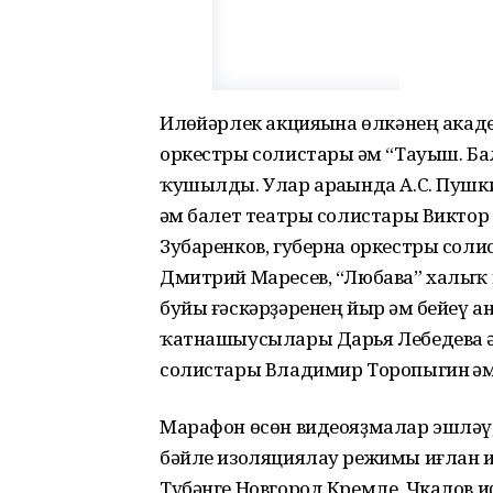
Илһөйәрлек акцияһына өлкәнең акад
оркестры солистары һәм “Тауыш. 
ҡушылды. Улар араһында А.С. Пушки
һәм балет театры солистары Виктор
Зубаренков, губерна оркестры соли
Дмитрий Маресев, “Любава” халыҡ 
буйы ғәскәрҙәренең йыр һәм бейеү 
ҡатнашыусылары Дарья Лебедева һәм 
солистары Владимир Торопыгин һәм
Марафон өсөн видеояҙмалар эшләү,
бәйле изоляциялау режимы иғлан 
Түбәнге Новгород Кремле, Чкалов иҫ