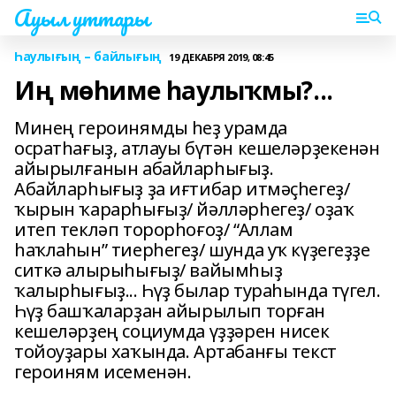
Ауыл уттары
Һаулығың – байлығың
19 ДЕКАБРЯ 2019, 08:45
Иң мөһиме һаулыҡмы?...
Минең героинямды һеҙ урамда
осратһағыҙ, атлауы бүтән кешеләрҙекенән
айырылғанын абайларһығыҙ.
Абайларһығыҙ ҙа иғтибар итмәҫһегеҙ/
ҡырын ҡарарһығыҙ/ йәлләрһегеҙ/ оҙаҡ
итеп текләп торорһоғоҙ/ “Аллам
һаҡлаһын” тиерһегеҙ/ шунда уҡ күҙегеҙҙе
ситкә алырыһығыҙ/ вайымһыҙ
ҡалырһығыҙ... Һүҙ былар тураһында түгел.
Һүҙ башҡаларҙан айырылып торған
кешеләрҙең социумда үҙҙәрен нисек
тойоуҙары хаҡында. Артабанғы текст
героиням исеменән.