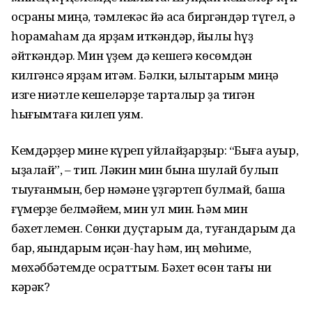
осраны миңә, тәмлекәс йә аҡса биргәндәр түгел, ә
һорамаһам да ярҙам иткәндәр, йылы һүҙ
әйткәндәр. Мин үҙем дә кешегә көсөмдән
килгәнсә ярҙам итәм. Бәлки, ҡылыҡтарым миңә
изге ниәтле кешеләрҙе тарталыр ҙа тигән
һығымтаға килеп ҡуям.
Кемдәрҙер мине күреп уйлайҙарҙыр: “Быға ауыр,
ыҙалай”, – тип. Ләкин мин бына шулай булып
тыуғанмын, бер нәмәне үҙгәртеп булмай, башҡа
ғүмерҙе белмәйем, мин ул мин. Һәм мин
бәхетлемен. Сөнки дуҫтарым да, туғандарым да
бар, яҡындарым иҫән-һау һәм, иң мөһиме,
мөхәббәтемде осраттым. Бәхет өсөн тағы ни
кәрәк?