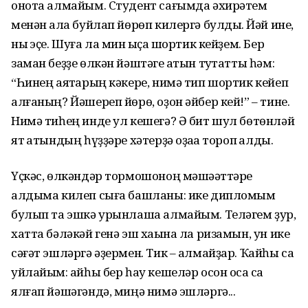
онота алмайым. Студент сағымда әхирәтем
менән ҡала буйлап йөрөп килергә булдыҡ. Йәй ине,
ныҡ эҫе. Шуға ла мин ҡыҫҡа шортик кейҙем. Бер
заман беҙҙе өлкән йәштәге ҡатын туҡтатты һәм:
“Һинең аяҡтарың кәкере, нимә тип шортик кейеп
алғаның? Йәшереп йөрө, оҙон әйбер кей!” – тине.
Нимә тиһең инде ул кешегә? Ә бит шул бөтөнләй
ят ҡатындың һүҙҙәре хәтерҙә оҙаҡҡа тороп ҡалды.
Үҫкәс, өлкәндәр тормошоноң мәшәҡәттәре
алдыма килеп сыға башланы: ике дипломым
булып та эшкә урынлаша алмайым. Теләгем ҙур,
хатта бәләкәй генә эш хаҡына ла ризамын, ун ике
сәғәт эшләргә әҙермен. Тик – алмайҙар. Ҡайһы саҡ
уйлайым: ҡайһы бер һау кешеләр осон осҡа саҡ
ялғап йәшәгәндә, миңә нимә эшләргә...