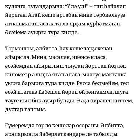
күләнгә, туғандарына: “Үлә ул!” – тип һөйәләп
йөрөгән. Атай кеше артабан мине тәрбиәләүҙә
ҡатнашмаған, аҡсалата ла ярҙам күрһәтмәгән.
Әсәйемә ауырға тура килде...
Тормошом, әлбиттә, һау кешеләрҙекенән
айырыла. Миңә, мәҫәлән, икенсе класҡа,
әсәйемдән айырылып, тыуған йорттан йөҙләп
километр алыҫта ятҡан ҡалаға, махсус мәктәпкә
уҡырға барырға тура килде. Русса белмәйем, гел
әсәй итәгенә йәбешеп йөрөп өйрәнгәнмен, шуға
тәүге йыл бик ауыр булды. Ә аҙаҡ өйрәнеп киттем,
дуҫтар таптым.
Ғүмеремдә төрлө кешеләр осораны. Әлбиттә,
араларында йәберләткәндәре лә табылды.