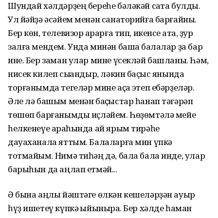
Шундай хәлдәрҙең береһе бәләкәй саҡта булды.
Ул йәйҙә әсәйем менән санаторийға барғайныҡ.
Бер көн, телевизор ҡарарға тип, икенсе ҡатҡа, ҙур
залға мендем. Унда минән башҡа балалар ҙа бар
ине. Бер заман улар мине үсекләй башланы. Һәм,
нисек килеп сыҡҡандыр, ләкин баҫҡыс янында
торғанымда тегеләр мине аҫҡа этеп ебәрҙеләр.
Әле лә башым менән баҫҡыстар һанап тәгәрәп
төшөп барғанымды иҫләйем. Һөҙөмтәлә мейе
һелкенеүе арҡаһында ай ярым тирәһе
дауаханала яттым. Балаларға мин үпкә
тотмайым. Нимә тиһәң дә, бала бала инде, улар
барыһын да аңлап етмәй...
Ә бына аңлы йәштәге өлкән кешеләрҙән ауыр
һүҙ ишетеү күпкә ҡыйыныраҡ. Бер хәлде һаман