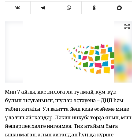
Мин 7 айлыҡ, ике килоға ла тулмай, күм-күк
булып тыуғанмын, шулар өҫтәүенә – ДЦП һәм
табип хатаһы. Ул ваҡытта йәш кенә әсәйемә мине
үлә тип әйткәндәр. Ләкин инкубаторҙа ятып, мин
йәшәрлек хәлгә ингәнмен. Тик атайым быға
ышанмаған, алып ҡайтҡандан һуң да күрше-