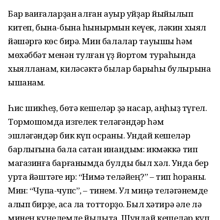
Бар ваҡиғаларҙан ҡалған ауыр уйҙар йыйылып
китеп, бына-бына һынырмын кеүек, ләкин хыял
йәшәргә көс бирә. Мин балалар тауышы һәм
мөхәббәт менән тулған үҙ йортом тураһында
хыялланам, киләсәктә былар барыһы булырына
ышанам.
Һис шикһеҙ, бөтә кешеләр ҙә насар, аңһыҙ түгел.
Тормошомда изгелек теләгәндәр һәм
эшләгәндәр бик күп осраны. Ундай кешеләр
барлығына бала саҡтан инандым: икмәккә тип
магазинға барғанымда булды был хәл. Унда бер
урта йәштәге ир: “Нимә теләйең?” – тип һораны.
Мин: “Чупа-чупс”, – тинем. Ул миңә теләгәнемде
алып бирҙе, аҡса ла тотторҙо. Был хәтирә әле лә
минең күңелемде йылыта. Шундай кешеләр күп