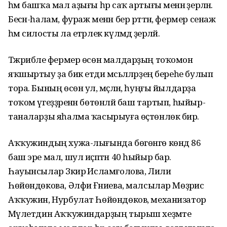
һәм башҡа мал аҙығы һәр саҡ артығы менән әҙерләнә.
Бесән-һалам, фураж менән бер рәттән, фермер сенаж
һәм силосты ла етәрлек күләмдә әҙерләй.
Тәжрибәле фермер өсөн малдарҙың тоҡомон
яҡшыртыу ҙа бик етди мәсьәләләрҙең береһе булып
тора. Бының өсөн ул, мәҫәлән, һуңғы йылдарҙа
тоҡом үгеҙҙәренән бөтөнләй баш тартып, һыйыр-
таналарҙы яһалма ҡасырыуға өҫтөнлөк бирә.
Аҡҡужиндың хужа-лығында бөгөнгө көндә 86
баш эре мал, шул иҫәптән 40 һыйыр бар.
Һауынсылар Зәкирә Исламғолова, Лилиә
Һөйөндөкова, Әлфиә Ғәниева, малсылар Мөҙәрис
Аҡҡужин, Нурбулат Һөйөндөков, механизатор
Мәүлетдин Аҡҡужиндарҙың тырыш хеҙмәте