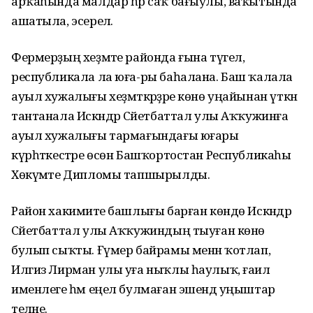
арҡаһында малдар һәр саҡ бағыулы, ваҡытында
ашатыла, эсерелә.
Фермерҙың хеҙмәте районда ғына түгел,
республикала ла юға-ры баһалана. Баш ҡалала
ауыл хужалығы хеҙмәткәрҙәре көнө уңайынан үткән
тантанала Искәндәр Сәйетбаттал улы Аҡҡужинға
ауыл хужалығы тармағындағы юғары
күрһәткестәре өсөн Башҡортостан Республикаһы
Хөкүмәте Дипломы тапшырылды.
Район хакимиәте башлығы барған көндө Искәндәр
Сәйетбаттал улы Аҡҡужиндың тыуған көнө
булып сыҡты. Ғүмер байрамы менән ҡотлап,
Илгиз Лирман улы уға ныҡлы һаулыҡ, ғаилә
именлеге һәм еңел булмаған эшендә уңыштар
теләне.