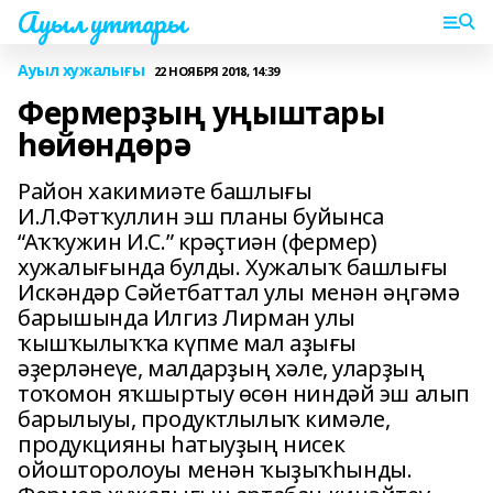
Ауыл уттары
Ауыл хужалығы
22 НОЯБРЯ 2018, 14:39
Фермерҙың уңыштары
һөйөндөрә
Район хакимиәте башлығы
И.Л.Фәтҡуллин эш планы буйынса
“Аҡҡужин И.С.” крәҫтиән (фермер)
хужалығында булды. Хужалыҡ башлығы
Искәндәр Сәйетбаттал улы менән әңгәмә
барышында Илгиз Лирман улы
ҡышҡылыҡҡа күпме мал аҙығы
әҙерләнеүе, малдарҙың хәле, уларҙың
тоҡомон яҡшыртыу өсөн ниндәй эш алып
барылыуы, продуктлылыҡ кимәле,
продукцияны һатыуҙың нисек
ойошторолоуы менән ҡыҙыҡһынды.