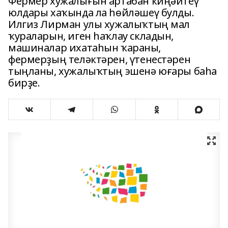
Фермер хужалығын артабан киңәйтеү
юлдары хаҡында ла һөйләшеү булды.
Илгиз Лирман улы хужалыҡтың мал
ҡураларын, иген һаҡлау складын,
машиналар ихатаһын ҡараны,
фермерҙың теләктәрен, үтенестәрен
тыңланы, хужалыҡтың эшенә юғары баһа
бирҙе.