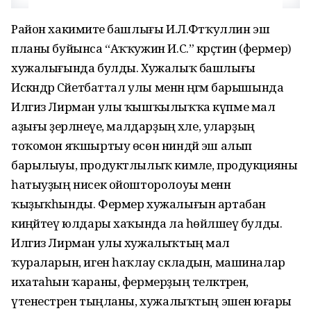
Район хакимиәте башлығы И.Л.Фәтҡуллин эш
планы буйынса “Аҡҡужин И.С.” крәҫтиән (фермер)
хужалығында булды. Хужалыҡ башлығы
Искәндәр Сәйетбаттал улы менән әңгәмә барышында
Илгиз Лирман улы ҡышҡылыҡҡа күпме мал
аҙығы әҙерләнеүе, малдарҙың хәле, уларҙың
тоҡомон яҡшыртыу өсөн ниндәй эш алып
барылыуы, продуктлылыҡ кимәле, продукцияны
һатыуҙың нисек ойошторолоуы менән
ҡыҙыҡһынды. Фермер хужалығын артабан
киңәйтеү юлдары хаҡында ла һөйләшеү булды.
Илгиз Лирман улы хужалыҡтың мал
ҡураларын, иген һаҡлау складын, машиналар
ихатаһын ҡараны, фермерҙың теләктәрен,
үтенестәрен тыңланы, хужалыҡтың эшенә юғары