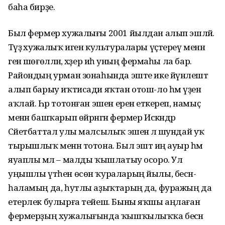
баһа бирҙе.
Был фермер хужалығы 2001 йылдан алып эшләй.
Тәүҙә хужалыҡ иген культуралары үҫтереү менән
генә шөғөлләнә, хәҙер иһә уның фермаһы ла бар.
Райондың урман зонаһында эште ике йүнәлештә
алып барыу иҡтисади яҡтан отош-ло һәм үҙен
аҡлай. Һәр тотонған эшен еренә еткереп, намыҫ
менән башҡарып өйрәнгән фермер Искәндәр
Сәйетбаттал улы малсылыҡ эшенә лә шундай уҡ
тырышлыҡ менән тотона. Был эштә иң ауыр һәм
яуаплы мәл – малды ҡышлатыу осоро. Ул
уңышлы үтһен өсөн ҡураларың йылы, бесән-
һаламың да, һутлы аҙыҡтарың да, фуражың да
етерлек булырға тейеш. Быны яҡшы аңлаған
фермерҙың хужалығында ҡышҡылыҡҡа бесән