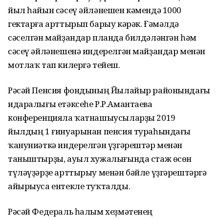
йыл һайын сәсеү әйләнешен кәмендә 1000
гектарға арттырып барыу кәрәк. Ғәмәлдә
сәселгән майҙандар планда билдәләнгән һәм
сәсеү әйләнешенә индерелгән майҙандар менән
мотлаҡ тап килергә тейеш.
Рәсәй Пенсия фондының Йылайыр районындағы
идаралығы етәксеһе Р.Р.Амантаева
конференцияла ҡатнашыусыларҙы 2019
йылдың 1 ғинуарынан пенсия тураһындағы
ҡануниәткә индерелгән үҙгәрештәр менән
таныштырҙы, ауыл хужалығында стаж өсөн
түләүҙәрҙе арттырыу менән бәйле үҙгәрештәргә
айырыуса ентекле туҡталды.
Рәсәй Федераль һалым хеҙмәтенең