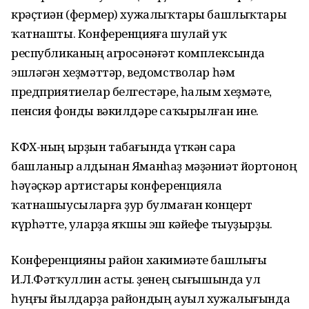
крәҫтиән (фермер) хужалыҡтары башлыҡтары
ҡатнашты. Конференцияға шулай уҡ
республиканың агросәнәғәт комплексында
эшләгән хеҙмәттәр, ведомстволар һәм
предприятиелар белгестәре, һалым хеҙмәте,
пенсия фонды вәкилдәре саҡырылған ине.
КФХ-ның ырҙын табағында үткән сара
башланыр алдынан Яманһаҙ мәҙәниәт йортоноң
һәүәҫкәр артистары конференцияла
ҡатнашыусыларға ҙур булмаған концерт
күрһәтте, уларҙа яҡшы эш кәйефе тыуҙырҙы.
Конференцияны район хакимиәте башлығы
И.Л.Фәтҡуллин асты. Үҙенең сығышында ул
һуңғы йылдарҙа райондың ауыл хужалығында