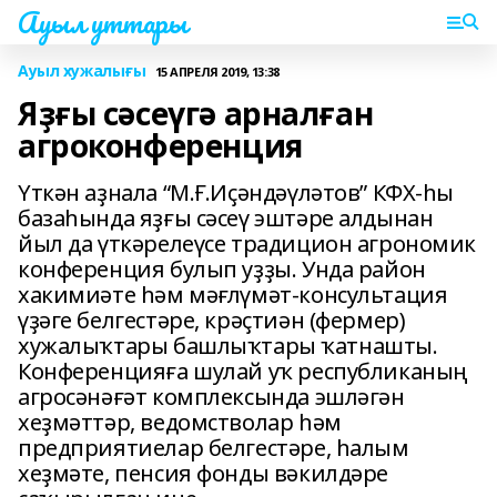
Ауыл уттары
Ауыл хужалығы
15 АПРЕЛЯ 2019, 13:38
Яҙғы сәсеүгә арналған
агроконференция
Үткән аҙнала “М.Ғ.Иҫәндәүләтов” КФХ-һы
базаһында яҙғы сәсеү эштәре алдынан
йыл да үткәрелеүсе традицион агрономик
конференция булып уҙҙы. Унда район
хакимиәте һәм мәғлүмәт-консультация
үҙәге белгестәре, крәҫтиән (фермер)
хужалыҡтары башлыҡтары ҡатнашты.
Конференцияға шулай уҡ республиканың
агросәнәғәт комплексында эшләгән
хеҙмәттәр, ведомстволар һәм
предприятиелар белгестәре, һалым
хеҙмәте, пенсия фонды вәкилдәре