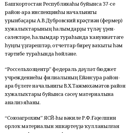
Башҡортостан Республикаһы буйынса 37-се
район-ара инспекцияһы начальнигы
урынбаҫары А.В.Дубровский крәҫтиән (фермер)
хужалыҡтарының һалымдарҙы түләү үҙен-
сәлектәре, һалымдар тураһында ҡануниәттәге
һуңғы үҙгәрештәр, отчеттар биреү ваҡыты һәм
тәртибе тураһында һөйләне.
“Россельхозцентр” федераль дәүләт бюджет
учреждениеһы филиалының Ейәнсура район-
ара бүлеге начальнигы В.Х.Тажмөхәмәтов район
хужалыҡтары буйынса сәсеү материалына
анализ яһаны.
“Союзагрохим” ЯСЙ-һы вәкиле Р.Ф.Ғәҙелшин
орлоҡ материалын эшкәртеүҙә ҡулланылған