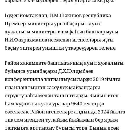
хәрәкәте ҡағыҙәләрен теүәл үтәргә саҡырҙы.
Һүҙен йомғаҡлап, И.М.Шәкиров республика
Премьер-министры урынбаҫары – ауыл
хужалығы министры вазифаһын башҡарыусы
И.И.Фазрахманов исеменән игенселәргә яҙғы
баҫыу эштәрен уңышлы үткәреүҙәрен теләне.
Район хакимиәте башлығы-ның ауыл хужалығы
буйынса урынбаҫары Д.Х.Юлдыбаев
конференцияла ҡатнашыусыларҙы 2019 йылға
планлаштырған сәсеүлек майҙандары
структураһы менән таныштырҙы. Быйыл иген
һәм ҡуҙаҡлы культуралар 9640 гектарҙа
сәселәсәк. Район игенселәре алдында 2024 йылға
тиклем игендең тулайым йыйымын бер ярым
тапҡырға арттырыу бурысы тора. Бының өсөн