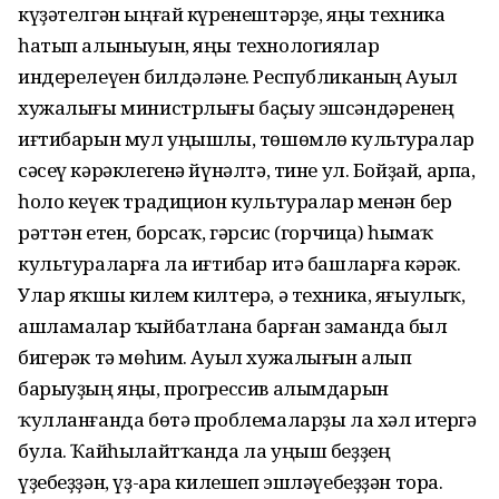
күҙәтелгән ыңғай күренештәрҙе, яңы техника
һатып алыныуын, яңы технологиялар
индерелеүен билдәләне. Республиканың Ауыл
хужалығы министрлығы баҫыу эшсәндәренең
иғтибарын мул уңышлы, төшөмлө культуралар
сәсеү кәрәклегенә йүнәлтә, тине ул. Бойҙай, арпа,
һоло кеүек традицион культуралар менән бер
рәттән етен, борсаҡ, гәрсис (горчица) һымаҡ
культураларға ла иғтибар итә башларға кәрәк.
Улар яҡшы килем килтерә, ә техника, яғыулыҡ,
ашламалар ҡыйбатлана барған заманда был
бигерәк тә мөһим. Ауыл хужалығын алып
барыуҙың яңы, прогрессив алымдарын
ҡулланғанда бөтә проблемаларҙы ла хәл итергә
була. Ҡайһылайтҡанда ла уңыш беҙҙең
үҙебеҙҙән, үҙ-ара килешеп эшләүебеҙҙән тора.