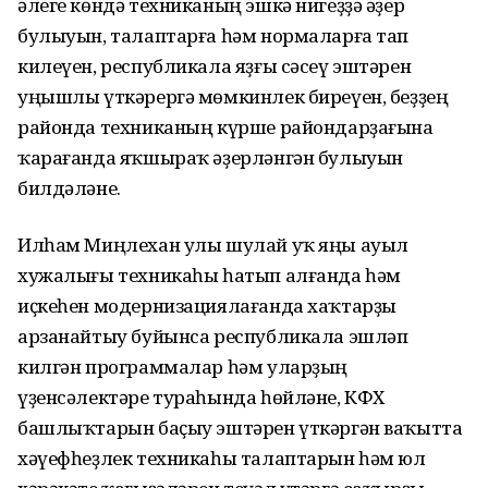
әлеге көндә техниканың эшкә нигеҙҙә әҙер
булыуын, талаптарға һәм нормаларға тап
килеүен, республикала яҙғы сәсеү эштәрен
уңышлы үткәрергә мөмкинлек биреүен, беҙҙең
районда техниканың күрше райондарҙағына
ҡарағанда яҡшыраҡ әҙерләнгән булыуын
билдәләне.
Илһам Миңлехан улы шулай уҡ яңы ауыл
хужалығы техникаһы һатып алғанда һәм
иҫкеһен модернизациялағанда хаҡтарҙы
арзанайтыу буйынса республикала эшләп
килгән программалар һәм уларҙың
үҙенсәлектәре тураһында һөйләне, КФХ
башлыҡтарын баҫыу эштәрен үткәргән ваҡытта
хәүефһеҙлек техникаһы талаптарын һәм юл