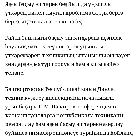
Яҙғы баҫыу эштәрен беҙ йыл да уңышлы
үткәреп, килеп тыуған проблемаларҙы бергә-
бергә ыңғай хәл итеп киләбеҙ.
Район башлығы баҫыу эшсәндәренә иҫәнлек-
һаулыҡ, яҙғы сәсеү эштәрен уңышлы
үткәреүҙәрен, техниканың ышаныслы эшләүен,
көндәрҙең матур тороуын һәм яҡшы кәйеф
теләне.
Башҡортостан Респуб-ликаһының Дәүләт
техник күҙәтеү инспекцияһы начальнигы
урынбаҫары И.М.Шә-киров конференцияла
ҡатнашыусыларға республикала техниканы
ремонтлау һәм яҙғы баҫыу эштәренә әҙерләү
буйынса нимәләр эшләнеүе тураһында һөйләне,