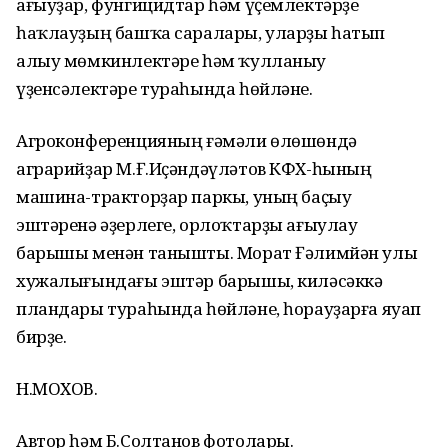
ағыуҙар, фунгицидтар һәм үҫемлектәрҙе
һаҡлауҙың башҡа саралары, уларҙы һатып
алыу мөмкинлектәре һәм ҡулланыу
үҙенсәлектәре тураһында һөйләне.
Агроконференцияның ғәмәли өлөшөндә
аграрийҙар М.Ғ.Иҫәндәүләтов КФХ-һының
машина-тракторҙар паркы, уның баҫыу
эштәренә әҙерлеге, орлоҡтарҙы ағыулау
барышы менән танышты. Морат Ғәлимйән улы
хужалығындағы эштәр барышы, киләсәккә
пландары тураһында һөйләне, һорауҙарға яуап
бирҙе.
Н.МОХОВ.
Автор һәм Б.Солтанов фотолары.