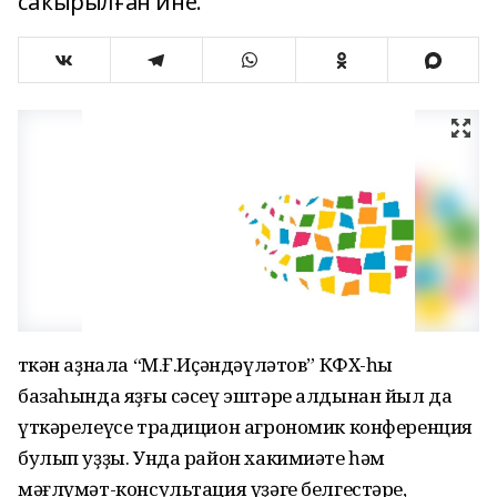
саҡырылған ине.
Үткән аҙнала “М.Ғ.Иҫәндәүләтов” КФХ-һы
базаһында яҙғы сәсеү эштәре алдынан йыл да
үткәрелеүсе традицион агрономик конференция
булып уҙҙы. Унда район хакимиәте һәм
мәғлүмәт-консультация үҙәге белгестәре,