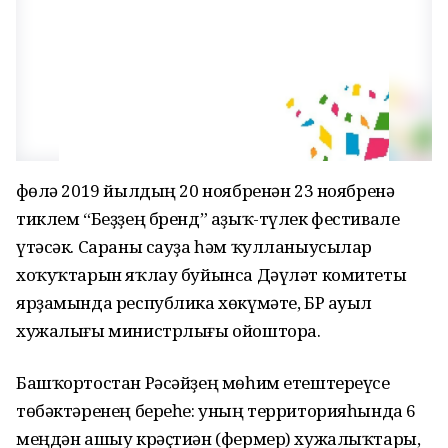
Өфөлә 2019 йылдың 20 ноябренән 23 ноябренә
тиклем “Беҙҙең бренд” аҙыҡ-түлек фестивале
үтәсәк. Сараны сауҙа һәм ҡулланыусылар
хоҡуҡтарын яҡлау буйынса Дәүләт комитеты
ярҙамында республика хөкүмәте, БР ауыл
хужалығы министрлығы ойоштора.
Башҡортостан Рәсәйҙең мөһим етештереүсе
төбәктәренең береһе: уның территорияһында 6
меңдән ашыу крәҫтиән (фермер) хужалыҡтары,