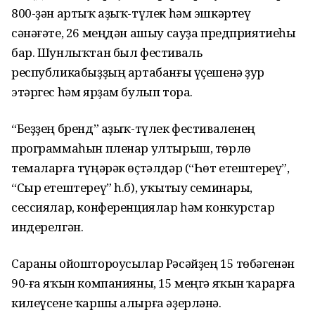
800-ҙән артыҡ аҙыҡ-түлек һәм эшкәртеү
сәнәғәте, 26 меңдән ашыу сауҙа предприятиеһы
бар. Шунлыҡтан был фестиваль
республикабыҙҙың артабанғы үҫешенә ҙур
этәргес һәм ярҙам булып тора.
“Беҙҙең бренд” аҙыҡ-түлек фестиваленең
программаһын пленар ултырыш, төрлө
темаларға түңәрәк өҫтәлдәр (“Һөт етештереү”,
“Сыр етештереү” һ.б), уҡытыу семинары,
сессиялар, конференциялар һәм конкурстар
индерелгән.
Сараны ойоштороусылар Рәсәйҙең 15 төбәгенән
90-ға яҡын компанияны, 15 меңгә яҡын ҡарарға
килеүсене ҡаршы алырға әҙерләнә.