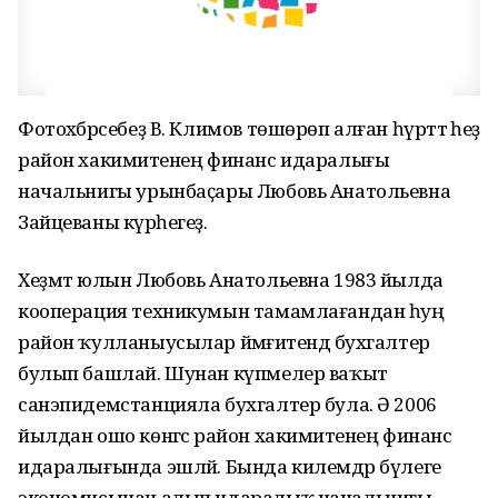
Фотохәбәрсебеҙ В. Климов төшөрөп алған һүрәттә һеҙ
район хакимиәтенең финанс идаралығы
начальнигы урынбаҫары Любовь Анатольевна
Зайцеваны күрәһегеҙ.
Хеҙмәт юлын Любовь Анатольевна 1983 йылда
кооперация техникумын тамамлағандан һуң
район ҡулланыусылар йәмғиәтендә бухгалтер
булып башлай. Шунан күпмелер ваҡыт
санэпидемстанцияла бухгалтер була. Ә 2006
йылдан ошо көнгәсә район хакимиәтенең финанс
идаралығында эшләй. Бында килемдәр бүлеге
экономисынан алып идаралыҡ начальнигы