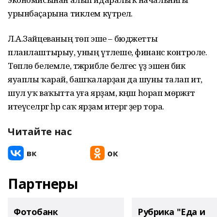
урынбаҫарына тиклем күтәрелә.
Л.А.Зайцеваның төп эше – бюджетты
планлаштырыу, уның үтәлеше, финанс контроле.
Төплө белемле, тәжрибәле белгес үҙ эшенә бик
яуаплы ҡарай, башҡаларҙан да шуны талап итә,
шул уҡ ваҡытта уға ярҙам, кәңәш һорап мөрәжәғәт
итеүселәргә һәр саҡ ярҙам итергә әҙер тора.
Читайте нас
Партнеры
Фотобанк
Рубрика "Еда и