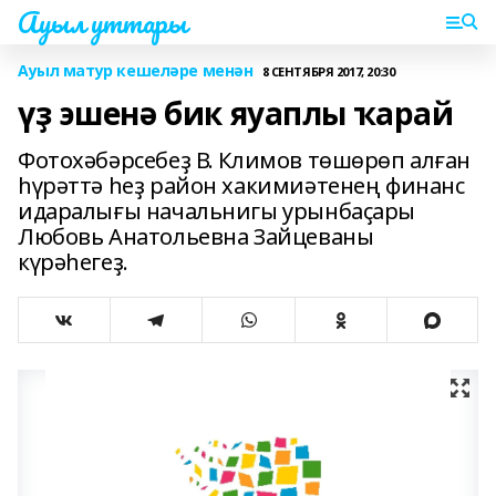
Ауыл уттары
Ауыл матур кешеләре менән
8 СЕНТЯБРЯ 2017, 20:30
үҙ эшенә бик яуаплы ҡарай
Фотохәбәрсебеҙ В. Климов төшөрөп алған
һүрәттә һеҙ район хакимиәтенең финанс
идаралығы начальнигы урынбаҫары
Любовь Анатольевна Зайцеваны
күрәһегеҙ.