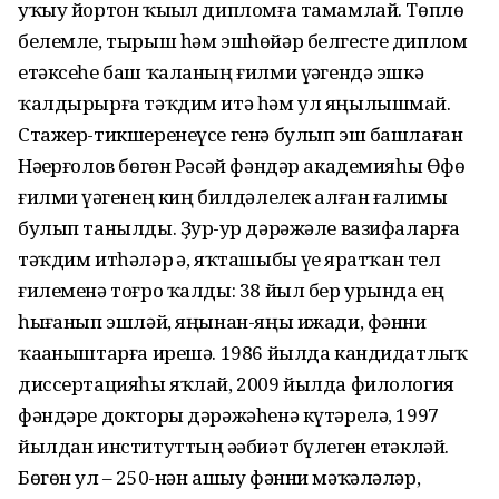
уҡыу йортон ҡыҙыл дипломға тамамлай. Төплө
белемле, тырыш һәм эшһөйәр белгесте диплом
етәксеһе баш ҡаланың ғилми үҙәгендә эшкә
ҡалдырырға тәҡдим итә һәм ул яңылышмай.
Стажер-тикшеренеүсе генә булып эш башлаған
Нәҙерғолов бөгөн Рәсәй фәндәр академияһы Өфө
ғилми үҙәгенең киң билдәлелек алған ғалимы
булып танылды. Ҙур-ҙур дәрәжәле вазифаларға
тәҡдим итһәләр ҙә, яҡташыбыҙ үҙе яратҡан тел
ғилеменә тоғро ҡалды: 38 йыл бер урында ең
һыҙғанып эшләй, яңынан-яңы ижади, фәнни
ҡаҙаныштарға ирешә. 1986 йылда кандидатлыҡ
диссертацияһы яҡлай, 2009 йылда филология
фәндәре докторы дәрәжәһенә күтәрелә, 1997
йылдан институттың әҙәбиәт бүлеген етәкләй.
Бөгөн ул – 250-нән ашыу фәнни мәҡәләләр,