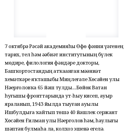
7 октябрҙә Рәсәй академияһы Өфө фәнни үҙәгенең
тарих, тел һәм әҙәбиәт институтының бүлек
мөдире, филология фәндәре докторы,
Башҡортостандың атҡаҙанған мәҙәниәт
хеҙмәткәре яҡташыбыҙ Миңлеғәле Хөсәйен улы
Нәҙерғоловҡа 65 йәш тулды....Бөйөк Ватан
һуғышы фронттарында ут-һыу кисеп, ауыр
яраланып, 1943 йылда тыуған ауылы
Ишбулдыға ҡайтып төшә 40 йәшлек сержант
Хөсәйен Ғилман улы Нәҙерғолов һәм, һаулығы
шәптән булмаһа ла, колхоз эшенә егелә.