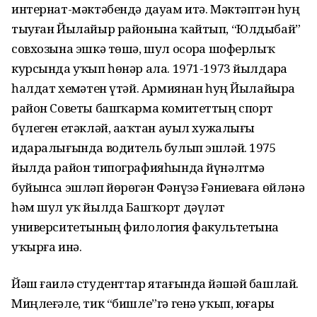
интернат-мәктәбендә дауам итә. Мәктәптән һуң
тыуған Йылайыр районына ҡайтып, “Юлдыбай”
совхозына эшкә төшә, шул осорҙа шоферлыҡ
курсында уҡып һөнәр ала. 1971-1973 йылдарҙа
һалдат хеҙмәтен үтәй. Армиянан һуң Йылайырҙа
район Советы башҡарма комитеттың спорт
бүлеген етәкләй, аҙаҡтан ауыл хужалығы
идаралығында водитель булып эшләй. 1975
йылда район типографияһында йүнәлтмә
буйынса эшләп йөрөгән Фәнүзә Ғәниеваға өйләнә
һәм шул уҡ йылда Башҡорт дәүләт
университетының филология факультетына
уҡырға инә.
Йәш ғаилә студенттар ятағында йәшәй башлай.
Миңлеғәле, тик “бишле”гә генә уҡып, юғары