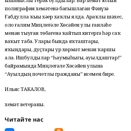
ышаныслы терәк булдылар. Бар хеҙмәт юлын
полиграфия хеҙмәтенә бағышлаған Фәнүзә
Ғабдулла ҡыҙы хәҙер хаҡлы ялда. Арҙаҡлы шәхес,
оло ғалим Миңлеғәле Хөсәйен улы ғаиләһе
менән тыуған төбәгенә ҡайтып китергә һәр саҡ
ваҡыт таба. Уларҙы бында яҡташтары,
яҡындары, дуҫтары ҙур хөрмәт менән ҡаршы
ала. Ишбулдылар “Һаумыһығыҙ, ауылдаштар!”
байрамында Миңлеғәле Хөсәйен улына
“Ауылдың почетлы гражданы” исемен бирҙе.
Ильяс ТАКАЛОВ,
хеҙмәт ветераны.
Читайте нас