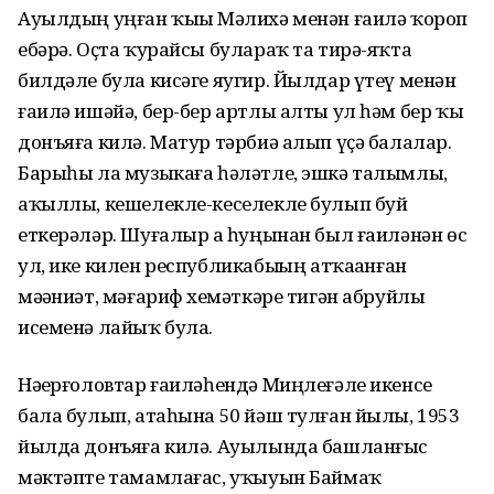
Ауылдың уңған ҡыҙы Мәлихә менән ғаилә ҡороп
ебәрә. Оҫта ҡурайсы булараҡ та тирә-яҡта
билдәле була кисәге яугир. Йылдар үтеү менән
ғаилә ишәйә, бер-бер артлы алты ул һәм бер ҡыҙ
донъяға килә. Матур тәрбиә алып үҫә балалар.
Барыһы ла музыкаға һәләтле, эшкә талымлы,
аҡыллы, кешелекле-кеселекле булып буй
еткерәләр. Шуғалыр ҙа һуңынан был ғаиләнән өс
ул, ике килен республикабыҙҙың атҡаҙанған
мәҙәниәт, мәғариф хеҙмәткәре тигән абруйлы
исеменә лайыҡ була.
Нәҙерғоловтар ғаиләһендә Миңлеғәле икенсе
бала булып, атаһына 50 йәш тулған йылы, 1953
йылда донъяға килә. Ауылында башланғыс
мәктәпте тамамлағас, уҡыуын Баймаҡ