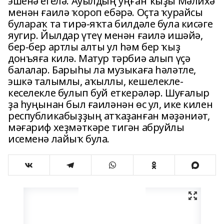
эшенә егелә. Ауылдың уңған ҡыҙы Мәлихә
менән ғаилә ҡороп ебәрә. Оҫта ҡурайсы
булараҡ та тирә-яҡта билдәле була кисәге
яугир. Йылдар үтеү менән ғаилә ишәйә,
бер-бер артлы алты ул һәм бер ҡыҙ
донъяға килә. Матур тәрбиә алып үҫә
балалар. Барыһы ла музыкаға һәләтле,
эшкә талымлы, аҡыллы, кешелекле-
кеселекле булып буй еткерәләр. Шуғалыр
ҙа һуңынан был ғаиләнән өс ул, ике килен
республикабыҙҙың атҡаҙанған мәҙәниәт,
мәғариф хеҙмәткәре тигән абруйлы
исеменә лайыҡ була.