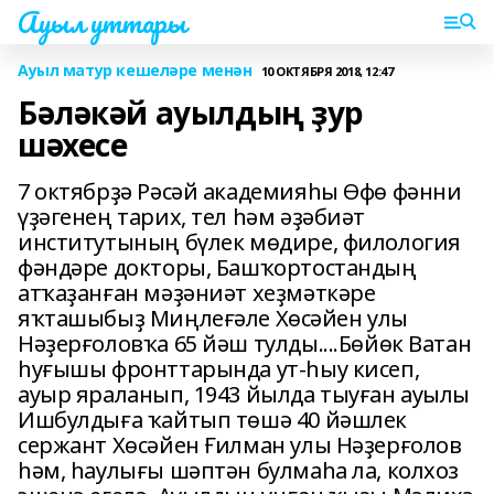
Ауыл уттары
Ауыл матур кешеләре менән
10 ОКТЯБРЯ 2018, 12:47
Бәләкәй ауылдың ҙур
шәхесе
7 октябрҙә Рәсәй академияһы Өфө фәнни
үҙәгенең тарих, тел һәм әҙәбиәт
институтының бүлек мөдире, филология
фәндәре докторы, Башҡортостандың
атҡаҙанған мәҙәниәт хеҙмәткәре
яҡташыбыҙ Миңлеғәле Хөсәйен улы
Нәҙерғоловҡа 65 йәш тулды....Бөйөк Ватан
һуғышы фронттарында ут-һыу кисеп,
ауыр яраланып, 1943 йылда тыуған ауылы
Ишбулдыға ҡайтып төшә 40 йәшлек
сержант Хөсәйен Ғилман улы Нәҙерғолов
һәм, һаулығы шәптән булмаһа ла, колхоз