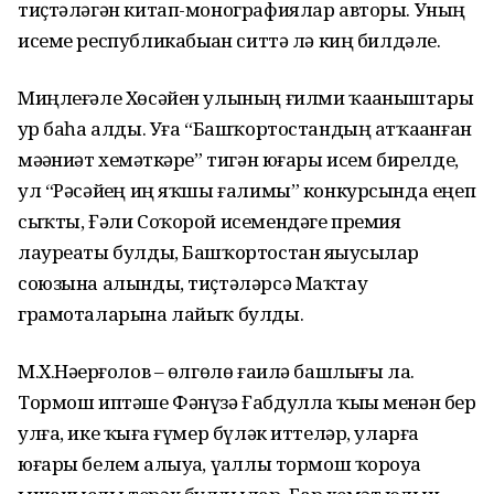
тиҫтәләгән китап-монографиялар авторы. Уның
исеме республикабыҙҙан ситтә лә киң билдәле.
Миңлеғәле Хөсәйен улының ғилми ҡаҙаныштары
ҙур баһа алды. Уға “Башҡортостандың атҡаҙанған
мәҙәниәт хеҙмәткәре” тигән юғары исем бирелде,
ул “Рәсәйҙең иң яҡшы ғалимы” конкурсында еңеп
сыҡты, Ғәли Соҡорой исемендәге премия
лауреаты булды, Башҡортостан яҙыусылар
союзына алынды, тиҫтәләрсә Маҡтау
грамоталарына лайыҡ булды.
М.Х.Нәҙерғолов – өлгөлө ғаилә башлығы ла.
Тормош иптәше Фәнүзә Ғабдулла ҡыҙы менән бер
улға, ике ҡыҙға ғүмер бүләк иттеләр, уларға
юғары белем алыуҙа, үҙаллы тормош ҡороуҙа