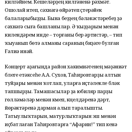
килгәйнем. Кешеләрҙең килгәненә рәхмәт.
Ошолай итеп, сәхнәгә өйрәтеп үҫтерәйек
балаларыбыҙҙы. Бына беҙҙең бәләкәстәребеҙ ҙә
сәхнәгә сыға башланылар. Ә ҡыҙҙарым менән
килендәрем инде – торғаны бер әртистәр, – тип
ҡыуанып бөтә алманы сараның биҙәге булған
Ғәлиә инәй.
Концерт аҙағында район хакимиәтенең мәҙәниәт
бүлеге етәксеһе А.А. Сухов, Таһировтарҙы алтын
туйҙары менән ҡотлап, уларға иҫтәлекле бүләк
тапшырҙы. Тамашасылар ҙа юбиляр парҙы
гөлләмәләр менән күмеп, күңелдәренә дәрт,
йөрәктәренә дарман алып таралышты.
Татыулыҡтарын, матурлыҡтарын эш менән
иҫбатлаған Таһировтарға “Афарин!” тип кенә