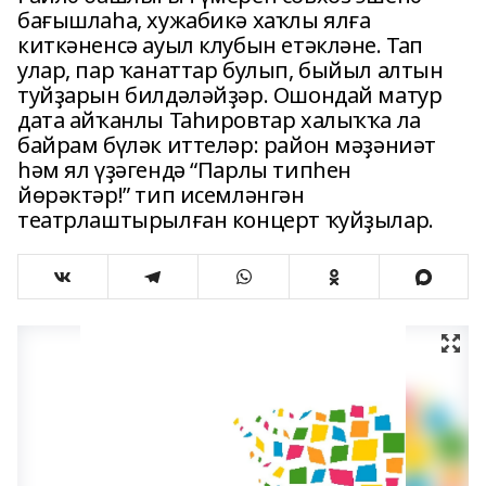
бағышлаһа, хужабикә хаҡлы ялға
киткәненсә ауыл клубын етәкләне. Тап
улар, пар ҡанаттар булып, быйыл алтын
туйҙарын билдәләйҙәр. Ошондай матур
дата айҡанлы Таһировтар халыҡҡа ла
байрам бүләк иттеләр: район мәҙәниәт
һәм ял үҙәгендә “Парлы типһен
йөрәктәр!” тип исемләнгән
театрлаштырылған концерт ҡуйҙылар.