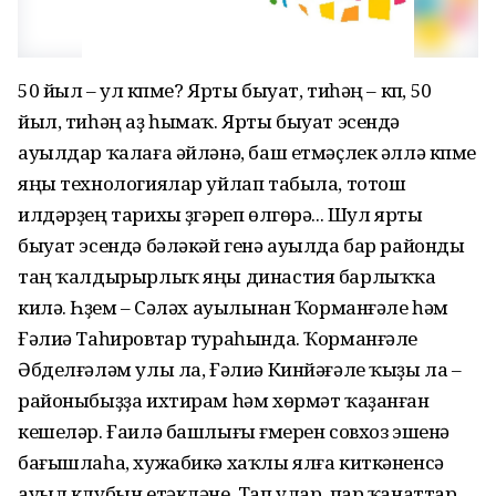
50 йыл – ул күпме? Ярты быуат, тиһәң – күп, 50
йыл, тиһәң аҙ һымаҡ. Ярты быуат эсендә
ауылдар ҡалаға әйләнә, баш етмәҫлек әллә күпме
яңы технологиялар уйлап табыла, тотош
илдәрҙең тарихы үҙгәреп өлгөрә... Шул ярты
быуат эсендә бәләкәй генә ауылда бар районды
таң ҡалдырырлыҡ яңы династия барлыҡҡа
килә. Һүҙем – Сәләх ауылынан Ҡорманғәле һәм
Ғәлиә Таһировтар тураһында. Ҡорманғәле
Әбделғәләм улы ла, Ғәлиә Кинйәғәле ҡыҙы ла –
районыбыҙҙа ихтирам һәм хөрмәт ҡаҙанған
кешеләр. Ғаилә башлығы ғүмерен совхоз эшенә
бағышлаһа, хужабикә хаҡлы ялға киткәненсә
ауыл клубын етәкләне. Тап улар, пар ҡанаттар