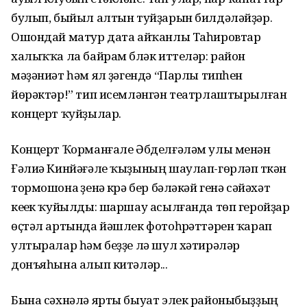
булып, быйыл алтын туйҙарын билдәләйҙәр.
Ошондай матур дата айҡанлы Таһировтар
халыҡҡа ла байрам бүләк иттеләр: район
мәҙәниәт һәм ял үҙәгендә “Парлы типһен
йөрәктәр!” тип исемләнгән театрлаштырылған
концерт ҡуйҙылар.
Концерт Ҡорманғале Әбделғәләм улы менән
Ғәлиә Кинйәғәле ҡыҙының шаулап-гөрләп үткән
тормошона үҙенә күрә бер бәләкәй генә сәйәхәт
кеүек ҡуйылды: шаршау асылғанда төп геройҙар
өҫтәл артында йәшлек фотоһүрәттәрен ҡарап
ултыралар һәм беҙҙе лә шул хәтирәләр
донъяһына алып китәләр...
Бына сәхнәлә ярты быуат элек районыбыҙҙың