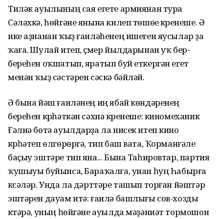
Тиләк ауылының сая егете армиянан тура
Сәләхкә, һөйгәне янына килеп төшөүе күренеше. Ә
ике аҙнанан ҡыҙ ғаиләһенең ишеген яусылар ҙа
ҡаға. Шулай итеп, үҫмер йылдарынан уҡ бер-
береһен оҡшатып, яратып буй еткергән егет
менән ҡыҙ сәстәрен сәскә бәйләй.
Ә бына йәш ғаиләнең иң ябай көндәренең
береһен күрһәткән сәхнә күренеше: киномеханик
Ғәлиә бөтә ауылдарҙа ла нисек итеп кино
күрһәтеп өлгөрөргә, тип баш вата, Ҡорманғәле
баҫыу эштәре тип яна... Бына Таһировтар, партия
ҡушыуы буйынса, Бараҡалға, унан һуң Һабырға
күсәләр. Унда ла дәрттәре ташып торған йәштәр
эштәрен дауам итә: ғаилә башлығы сов-хозды
күтәрә, уның һөйгәне ауылда мәҙәниәт тормошон