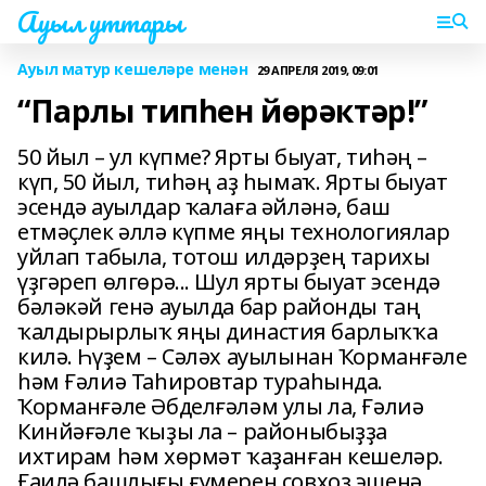
Ауыл уттары
Ауыл матур кешеләре менән
29 АПРЕЛЯ 2019, 09:01
“Парлы типһен йөрәктәр!”
50 йыл – ул күпме? Ярты быуат, тиһәң –
күп, 50 йыл, тиһәң аҙ һымаҡ. Ярты быуат
эсендә ауылдар ҡалаға әйләнә, баш
етмәҫлек әллә күпме яңы технологиялар
уйлап табыла, тотош илдәрҙең тарихы
үҙгәреп өлгөрә... Шул ярты быуат эсендә
бәләкәй генә ауылда бар районды таң
ҡалдырырлыҡ яңы династия барлыҡҡа
килә. Һүҙем – Сәләх ауылынан Ҡорманғәле
һәм Ғәлиә Таһировтар тураһында.
Ҡорманғәле Әбделғәләм улы ла, Ғәлиә
Кинйәғәле ҡыҙы ла – районыбыҙҙа
ихтирам һәм хөрмәт ҡаҙанған кешеләр.
Ғаилә башлығы ғүмерен совхоз эшенә