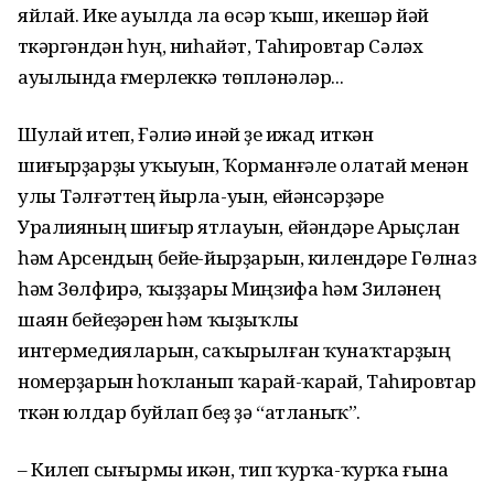
яйлай. Ике ауылда ла өсәр ҡыш, икешәр йәй
үткәргәндән һуң, ниһайәт, Таһировтар Сәләх
ауылында ғүмерлеккә төпләнәләр...
Шулай итеп, Ғәлиә инәй үҙе ижад иткән
шиғырҙарҙы уҡыуын, Ҡорманғәле олатай менән
улы Тәлғәттең йырла-уын, ейәнсәрҙәре
Уралияның шиғыр ятлауын, ейәндәре Арыҫлан
һәм Арсендың бейеү-йырҙарын, килендәре Гөлназ
һәм Зөлфирә, ҡыҙҙары Миңзифа һәм Зиләнең
шаян бейеүҙәрен һәм ҡыҙыҡлы
интермедияларын, саҡырылған ҡунаҡтарҙың
номерҙарын һоҡланып ҡарай-ҡарай, Таһировтар
үткән юлдар буйлап беҙ ҙә “атланыҡ”.
– Килеп сығырмы икән, тип ҡурҡа-ҡурҡа ғына