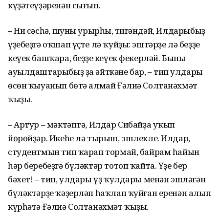
күҙәтеүҙәренән сығып.
– Ни сәсһәң, шуны урырһың, тигәндәй, Илдарыбыҙ
үҙебеҙгә оҡшап үҫте лә ҡуйҙы: эштәрҙе лә беҙҙең
кеүек башҡара, беҙҙең кеүек фекерләй. Быны
ауылдаштарыбыҙ ҙа әйткәне бар, – тип улдары
өсөн ҡыуанып бөтә алмай Ғәлиә Солтанәхмәт
ҡыҙы.
– Артур – мәктәптә, Илдар Сибайҙа уҡып
йөрөйҙәр. Икеһе лә тырыш, эшлекле. Илдар,
студентмын тип ҡарап тормай, байрам һайын
һәр беребеҙгә бүләктәр тотоп ҡайта. Үҙе бер
бәхет! – тип, улдары үҙ ҡулдары менән эшләгән
бүләктәрҙе ҡәҙерләп һаҡлап ҡуйған еренән алып
күрһәтә Ғәлиә Солтанәхмәт ҡыҙы.