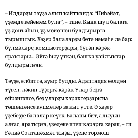
– Илдарҙы тәүҙә алып ҡайтҡанда: “Ниһәйәт,
үҙемдең кейемем була”, – тине. Бына шул балаға
үҙ донъяһын, үҙ мөйөшөн булдырырға
тырыштыҡ. Хәҙер балаларҙың бөтә нәмәһе лә бар:
бүлмәләре, компьютерҙары, бүтән кәрәк-
яраҡтары... Өйгә һыу үткән, башҡа уңайлыҡтар
булдырылған.
Тәүҙә, әлбиттә, ауыр булды. Адаптация еңелдән
түгел, ләкин түҙергә кәрәк. Улар беҙгә
өйрәнгәнсе, беҙ уларҙың характерҙарына
төшөнгәнсе күпмелер ваҡыт үтте. Ә хәҙер
үҙебеҙҙең балалар кеүек. Баланы бит, алыуын-
алғас, яратырға, үҙеңдеке итеп ҡарарға кәрәк, – ти
Ғәлиә Солтанәхмәт ҡыҙы, үҙенең тормош