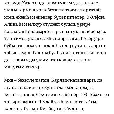
көтөүҙә. Хәҙер инде өлкән улым үҙе ғаиләле,
яҡшы тормош көтә, беҙҙе ҡартәсәй-ҡартатай
итеп, ейән һәм ейәнсәр бүләк иттеләр. Ә Әлфиә,
Алина һәм Илнур студент булып, үҙҙәре
һайлаған һөнәрҙәргә тырышып уҡып йөрөйҙәр.
Улар имен уҡып сыҡһындар, алған һөнәрҙәре
буйынса эшкә урынлашһындар, үҙ яртыларын
табып, күҙле-башлы булһындар, тип эстән генә
доғаларымды уҡымаған көнөм, сәғәтем,
минутым юҡтыр.
Мин – бәхетле ҡатын! Барлыҡ ҡатындарға ла
шуны теләйем: ир ҡулында, балаларыңды
ҡосағыңа алып, бәхетле итеп йәшәргә. Әсә бәхетен
татырға яҙһын! Шулай уҡ һаулыҡ теләйем,
ҡалғаны булыр. Күк йөҙө аяҙ булһын,