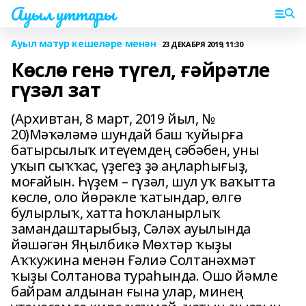
Ауыл уттары
Ауыл матур кешеләре менән
23 ДЕКАБРЯ 2019, 11:30
Көслө генә түгел, ғәйрәтле
гүзәл зат
(Архивтан, 8 март, 2019 йыл, №
20)Мәҡәләмә шундай баш ҡуйырға
батырсылыҡ итеүемдең сәбәбен, уны
уҡып сыҡҡас, үҙегеҙ ҙә аңларһығыҙ,
моғайын. Һүҙем – гүзәл, шул уҡ ваҡытта
көслө, оло йөрәкле ҡатындар, өлгө
булырлыҡ, хатта һоҡланырлыҡ
замандаштарыбыҙ, Сәләх ауылында
йәшәгән Яңылбикә Мөхтәр ҡыҙы
Аҡҡужина менән Ғәлиә Солтанәхмәт
ҡыҙы Солтанова тураһында. Ошо йәмле
байрам алдынан ғына улар, минең