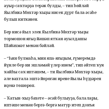
ауыр саҡтарҙа терәк булды, – тип һөйләй
Яңылбикә Мөхтәр ҡыҙы нисек дүрт бала әсәһе
булып киткәнен.
Бер нисә йыл элек Яңылбикә Мөхтәр ҡыҙы
тормошон яңғыҙ йәшәп ятҡан ауылдашы
Шәйәхмәт менән бәйләй.
– “Һин булмаһаң, мин япа-яңғыҙым, ғүмеремдә
йүнле бер ни эшләмәй үлер инем”, тип әйтеп ҡуя
ҡайһы саҡ иптәшем, – ти Яңылбикә Мөхтәр ҡыҙы,
әле вахтала эштә йөрөгән иренең йылы һүҙҙәрен
иҫенә төшөрөп.
– Ҡатын-ҡыҙ бәхете – әсәй булыуҙа, балаларың,
иптәшең менән бергә-бергә матур итеп донъя