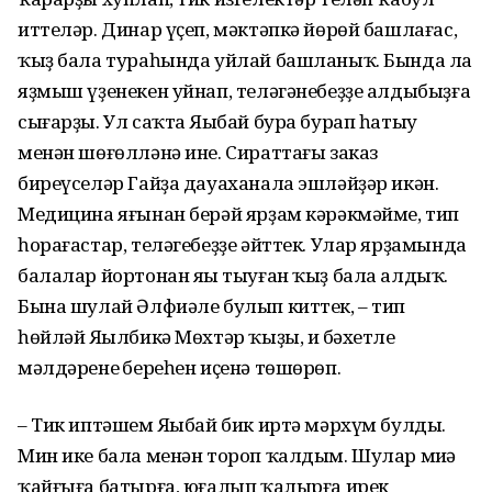
иттеләр. Динар үҫеп, мәктәпкә йөрөй башлағас,
ҡыҙ бала тураһында уйлай башланыҡ. Бында ла
яҙмыш үҙенекен уйнап, теләгәнебеҙҙе алдыбыҙға
сығарҙы. Ул саҡта Яңыбай бура бурап һатыу
менән шөғөлләнә ине. Сираттағы заказ
биреүселәр Гайҙа дауаханала эшләйҙәр икән.
Медицина яғынан берәй ярҙам кәрәкмәйме, тип
һорағастар, теләгебеҙҙе әйттек. Улар ярҙамында
балалар йортонан яңы тыуған ҡыҙ бала алдыҡ.
Бына шулай Әлфиәле булып киттек, – тип
һөйләй Яңылбикә Мөхтәр ҡыҙы, иң бәхетле
мәлдәренең береһен иҫенә төшөрөп.
– Тик иптәшем Яңыбай бик иртә мәрхүм булды.
Мин ике бала менән тороп ҡалдым. Шулар миңә
ҡайғыға батырға, юғалып ҡалырға ирек