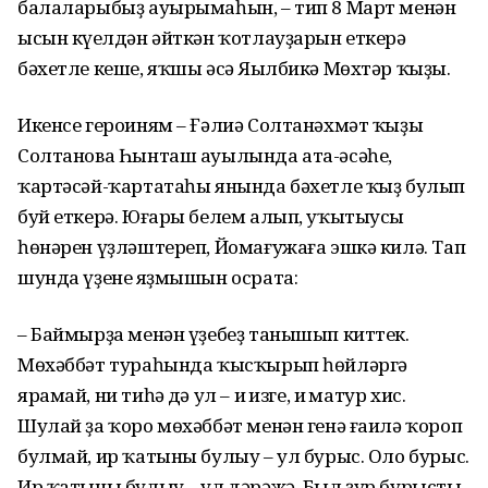
балаларыбыҙ ауырымаһын, – тип 8 Март менән
ысын күңелдән әйткән ҡотлауҙарын еткерә
бәхетле кеше, яҡшы әсә Яңылбикә Мөхтәр ҡыҙы.
Икенсе героиням – Ғәлиә Солтанәхмәт ҡыҙы
Солтанова Һынташ ауылында ата-әсәһе,
ҡартәсәй-ҡартатаһы янында бәхетле ҡыҙ булып
буй еткерә. Юғары белем алып, уҡытыусы
һөнәрен үҙләштереп, Йомағужаға эшкә килә. Тап
шунда үҙенең яҙмышын осрата:
– Баймырҙа менән үҙебеҙ танышып киттек.
Мөхәббәт тураһында ҡысҡырып һөйләргә
ярамай, ни тиһәң дә ул – иң изге, иң матур хис.
Шулай ҙа ҡоро мөхәббәт менән генә ғаилә ҡороп
булмай, ир ҡатыны булыу – ул бурыс. Оло бурыс.
Ир ҡатыны булыу – ул дәрәжә. Был ҙур бурысты