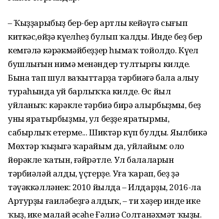
– Ҡыҙҙарыбыҙ бер-бер артлы кейәүгә сығып
киткәс,өйҙә күңелһеҙ булып ҡалды. Инде беҙ бер
кемгәлә кәрәкмәйбеҙҙер һымаҡ тойолдо. Күңел
бушлығын нимә менәндер тултырғы килде.
Бына тап шул ваҡыттарҙа тәрбиәгә бала алыу
тураһында уй барлыҡҡа килде. Өс йыл
уйланыҡ: кәрәкле тәрбиә бирә алырбыҙмы, беҙ
уны яратырбыҙмы, ул беҙҙе яратырмы,
сабырлыҡ етерме... Шиктәр күп булды. Яңылбикә
Мөхтәр ҡыҙыгә ҡарайым да, уйлайым: оло
йөрәкле ҡатын, ғәйрәтле. Ул балаларын
тәрбиәләй алды, үҫтерҙе. Уға ҡарап, беҙ ҙә
тәүәккәлләнек: 2010 йылда – Илдарҙы, 2016-ла
Артурҙы ғаиләбеҙгә алдыҡ, – ти хәҙер инде ике
ҡыҙ, ике малай әсәһе Ғәлиә Солтанәхмәт ҡыҙы.