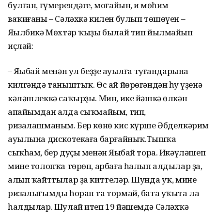
булған, ғүмерендәге, моғайын, иң мөһим
ваҡиғаны – Сәләхкә килен булып төшөүен –
Яңылбикә Мөхтәр ҡыҙы былай тип йылмайып
иҫләй:
– Яңыбай менән ул беҙҙең ауылға туғандарына
килгәндә таныштыҡ. Өс ай йөрөгәндән һуң үҙенә
кәләшлеккә саҡырҙы. Мин, ике йәшкә өлкән
апайымдан алда сыҡмайым, тип,
ризалашманым. Бер көнө кис күрше Әбделкәрим
ауылына дискотекаға барғайныҡ.Тышҡа
сыҡһам, бер дуҫы менән Яңыбай тора. Икәүләшеп
мине толопҡа төрөп, арбаға һалып алдылар ҙа,
алып ҡайттылар ҙа киттеләр. Шунда уҡ, минең
ризалығымды һорап та тормай, бата уҡыта ла
һалдылар. Шулай итеп 19 йәшемдә Сәләхҡә