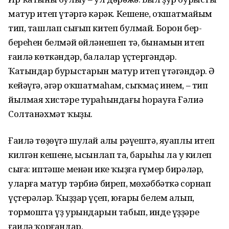
матур итеп үтәргә кәрәк. Кешене, оҡшатмайым
тип, ташлап сығып китеп булмай. Борон бер-
береһен белмәй өйләнешеп тә, бынамын итеп
ғаилә көткәндәр, балалар үҫтергәндәр.
Ҡатындар бурыстарын матур итеп үтәгәндәр. Ә
кейәүгә, әгәр оҡшатмаһам, сыҡмаҫ инем, – тип
йылмая хистәре тураһындағы һорауға Ғәлиә
Солтанәхмәт ҡыҙы.
Ғаилә төҙөүгә шулай аңлы рәүештә, яуаплы итеп
килгән кешенең, ысынлап та, барыһы ла уң килеп
сыға: иптәше менән ике ҡыҙға ғүмер бирәләр,
уларға матур тәрбиә биреп, мөхәббәткә сорнап
үҫтерәләр. Ҡыҙҙар үҫеп, юғары белем алып,
тормошта үҙ урындарын табып, инде үҙҙәре
ғаилә ҡорғандар.