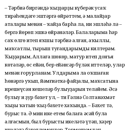
– Тәрбиә биргәндә ҡыҙҙарҙы күберәк усаҡ
тирәһендәге эштәргә өйрәттем, ә малайҙар
аталары менән – ҡайҙа барһа ла, ни эшләһә лә –
бергә йөрөп эшкә өйрәнәләр. Балаларыма һәр
саҡ өлгө итеп яҡшы тәрбиә алған, аҡыллы,
маҡсатлы, тырыш туғандарымды килтерәм.
Ҡыҙҙарым, Аллаға шөкөр, матур итеп донъя
көтәләр, өс ейән, бер ейәнсәр бүләк иттеләр, улар
менән ғорурланам. Улдарыма ла оҡшаған
һөнәргә уҡып, йәмғиәткә файҙалы, маҡсатына
ирешеүсән кешеләр булыуҙарын теләйем. Әсә
булыу иң ҙур бәхет ул, – ти Ғәлиә Солтанәхмәт
ҡыҙы ҡатын-ҡыҙ бәхете хаҡында. – Бәхет тә,
бурыс та. Ә мин ике етем балаға әсәй була
алғасмын, был бурысты икеләтә үтәп, хәҙер
икеләтә бәхетлемендер. Тормошомдан