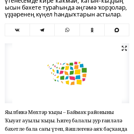
үтенесемде кире ҡаҡмай, ҡатын-ҡыҙҙың
ысын бәхете тураһында әңгәмә ҡорҙолар,
үҙҙәренең күңел һандыҡтарын астылар.
Яңылбикә Мөхтәр ҡыҙы – Баймаҡ районының
Ҡыуат ауылы ҡыҙы. Һигеҙ балалы ҙур ғаиләлә
бәхетле бала сағы үтеп, йәшлегенә аяҡ баҫҡанда