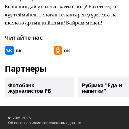
Бына ниндәй ул ысын ҡатын-ҡыҙ! Бәхетегеҙгә
күҙ теймәһен, теләгән теләктәрегеҙ үҙегеҙгә лә
икеләтә артып ҡайтһын! Байрам менән!
Читайте нас
Партнеры
Фотобанк
Рубрика "Еда и
журналистов РБ
напитки"
© 2015-2026
Об использовании персональных данных