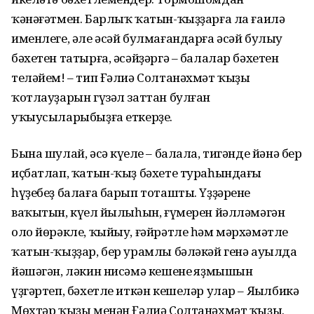
ҡәнәғәтмен. Барлыҡ ҡатын-ҡыҙҙарға ла ғаилә
именлеге, әле әсәй булмағандарға әсәй булыу
бәхетен татырға, әсәйҙәргә – балалар бәхетен
теләйем! – тип Ғәлиә Солтанәхмәт ҡыҙы
ҡотлауҙарын гүзәл заттан булған
уҡыусыларыбыҙға еткерҙе.
Бына шулай, әсә күңеле – балала, тигәнде йәнә бер
иҫбатлап, ҡатын-ҡыҙ бәхете тураһындағы
һүҙебеҙ балаға барып тоташты. Үҙҙәренең
ваҡытын, күңел йылыһын, ғүмерен йәлләмәгән
оло йөрәкле, ҡыйыу, ғәйрәтле һәм мәрхәмәтле
ҡатын-ҡыҙҙар, бер урамлы бәләкәй генә ауылда
йәшәгән, ләкин нисәмә кешенең яҙмышын
үҙгәртеп, бәхетле иткән кешеләр улар – Яңылбикә
Мөхтәр ҡыҙы менән Ғәлиә Солтанәхмәт ҡыҙы.