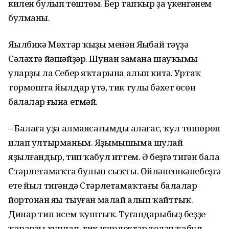
килен булып төштөм. Бер тапҡыр ҙа үкенгәнем
булманы.
Яңылбикә Мөхтәр ҡыҙы менән Яңыбай тәүҙә
Сәләхтә йәшәйҙәр. Шунан замана шауҡымы
уларҙы ла Себер яҡтарына алып китә. Уртаҡ
тормошта йылдар үтә, тик тулы бәхет өсөн
балалар ғына етмәй.
– Балаға уҙа алмаясағымды аңлағас, ҡул төшөрөп
илап ултырманым. Яҙымышыма шулай
яҙылғандыр, тип ҡабул иттем. Ә беҙгә тигән бала
Стәрлетамаҡта булып сыҡты. Өйләнешкәнебеҙгә
ете йыл тигәндә Стәрлетамаҡтағы балалар
йортонан яңы тыуған малай алып ҡайттыҡ.
Динар тип исем ҡуштыҡ. Туғандарыбыҙ беҙҙең
ҡарарҙы хуплап, тик изгелектәр теләп ҡабул