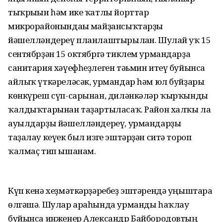
тыҡрығын һәм ике ҡатлы йорттар
микрорайонындағы майҙансыҡтарҙы
йәшелләндереү планлаштырылған. Шулай уҡ 15
сентябрҙән 15 октябргә тиклем урмандарҙа
санитария хәүефһеҙлеген тәьмин итеү буйынса
айлыҡ үткәреләсәк, урмандар һәм юл буйҙары
көнкүреш сүп-сарынан, диләнкәләр ҡырҡынды
ҡалдыҡтарынан таҙартыласаҡ. Район халҡы ла
ауылдарҙы йәшелләндереү, урмандарҙы
таҙалау кеүек был изге эштәрҙән ситә тороп
ҡалмаҫ тип ышанам.
Күп кенә хеҙмәткәрҙәребеҙ эштәрендә уңыштарға
өлгәшә. Шулар араһында урманды һаҡлау
буйынса инженер Александр Байбородовтың