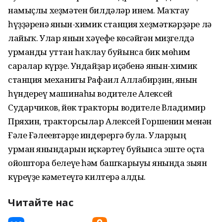
намыҫлы хеҙмәтен билдәләр инем. Маҡтау
һүҙҙәренә янғын-химик станция хеҙмәткәрҙәре лә
лайыҡ. Улар янғын хәүефе көсәйгән миҙгелдә
урманды уттан һаҡлау буйынса бик мөһим
саралар күрҙе. Ундайҙар иҫәбенә янғын-химик
станция механигы Рафаил Аллабирҙин, янғын
һүндереү машинаһы водителе Алексей
Сударчиков, йөк тракторы водителе Владимир
Пряхин, тракторсылар Алексей Горшенин менән
Ғәле Ғәлеевтәрҙе индерергә була. Уларҙың
урман янғындарын иҫкәртеү буйынса эште оҫта
ойоштора белеүе һәм башҡарыуы янғында зыян
күреүҙе кәметеүгә килтерә алды.
Читайте нас