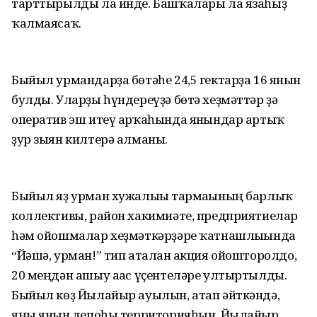
тарттырылды ла инде. Башҡалары ла язаһыҙ
ҡалмаясаҡ.
Быйыл урмандарҙа бөтәһе 24,5 гектарҙа 16 янғын
булды. Уларҙы һүндереүҙә бөтә хеҙмәттәр ҙә
оператив эш итеү арҡаһында янғындар артыҡ
ҙур зыян килтерә алманы.
Быйыл яҙ урман хужалығы тармағының барлыҡ
коллективы, район хакимиәте, предприятиелар
һәм ойошмалар хеҙмәткәрҙәре ҡатнашлығында
“Йәшә, урман!” тип аталған акция ойошторолдо,
20 меңдән ашыу ағас үҫентеләре ултыртылды.
Быйыл көҙ Йылайыр ауылын, атап әйткәндә,
яңы янғын депоһы территорияһын, Йылайыр