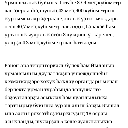
Урмансылыҡ буйынса бөтәһе 87,9 мең кубометр
ағас әҙерләнһә, шуның 42 мең 900 кубометрын
ҡуртымсылар әҙерләне, халыҡ үҙ ихтыяждары
өсөн 40,7 мең кубометр ағас алды, бәләкәй һәм
урта эшҡыуарлыҡ өсөн 8 аукцион үткәрелеп,
уларҙа 4,3 мең кубометр ағас һатылды.
Район-ара территориаль бүлек һәм Йылайыр
урмансылығы дәүләт ҡаҙна учреждениеһы
хеҙмәткәрҙәре хоҡуҡ һаҡлау органдары менән
берлектә урман тураһында ҡануниәтте
боҙоусыларҙы асыҡлау һәм яуаплылыҡҡа
тарттырыу буйынса ҙур эш алып барҙы. Быйыл
ғына ағасты рөхсәтһеҙ ҡырҡыуҙың 18 осрағы
асыҡланды, шуларҙан 5 кеше яуаплылыҡҡа