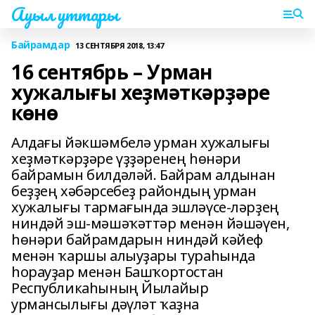
Ауыл уттары
Байрамдар
13 СЕНТЯБРЯ 2018, 13:47
16 сентябрь – Урман
хужалығы хеҙмәткәрҙәре
көнө
Алдағы йәкшәмбелә урман хужалығы
хеҙмәткәрҙәре үҙҙәренең һөнәри
байрамын билдәләй. Байрам алдынан
беҙҙең хәбәрсебеҙ райондың урман
хужалығы тармағында эшләүсе-ләрҙең
ниндәй эш-мәшәҡәттәр менән йәшәүен,
һөнәри байрамдарын ниндәй кәйеф
менән ҡаршы алыуҙары тураһында
һорауҙар менән Башҡортостан
Республикаһының Йылайыр
урмансылығы дәүләт ҡаҙна