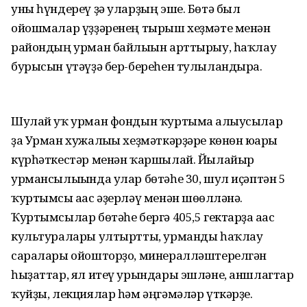
уны һүндереү ҙә уларҙың эше. Бөтә был
ойошмалар үҙҙәренең тырыш хеҙмәте менән
райондың урман байлығын арттырыу, һаҡлау
бурысын үтәүҙә бер-береһен тулыландыра.
Шулай уҡ урман фондын ҡуртымға алыусылар
ҙа Урман хужалығы хеҙмәткәрҙәре көнөн юғары
күрһәткестәр менән ҡаршылай. Йылайыр
урмансылығында улар бөтәһе 30, шул иҫәптән 5
ҡуртымсы ағас әҙерләү менән шөғөлләнә.
Ҡуртымсылар бөтәһе бергә 405,5 гектарҙа ағас
культуралары ултыртты, урманды һаҡлау
саралары ойошторҙо, минералләштерелгән
һыҙаттар, ял итеү урындары эшләне, аншлагтар
ҡуйҙы, лекциялар һәм әңгәмәләр үткәрҙе.