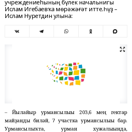
учреждениеһының бүлек начальнигы
Ислам Игебаевҡа мөрәжәғәт итте.Һүҙ –
Ислам Нуретдин улына:
– Йылайыр урмансылығы 203,6 мең гектар
майҙанды биләй, 7 участка урмансылығы бар.
Урмансылыҡта, урман хужалығында,