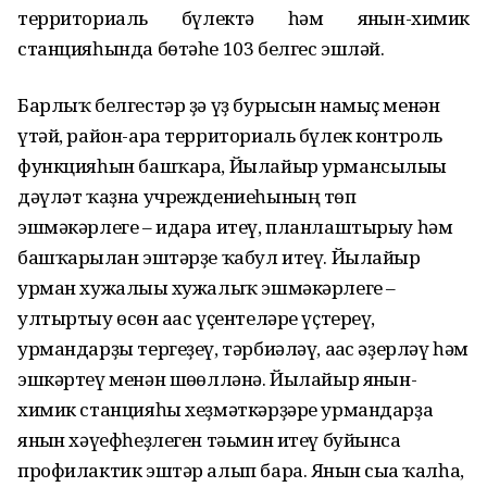
территориаль бүлектә һәм янғын-химик
станцияһында бөтәһе 103 белгес эшләй.
Барлыҡ белгестәр ҙә үҙ бурысын намыҫ менән
үтәй, район-ара территориаль бүлек контроль
функцияһын башҡара, Йылайыр урмансылығы
дәүләт ҡаҙна учреждениеһының төп
эшмәкәрлеге – идара итеү, планлаштырыу һәм
башҡарылған эштәрҙе ҡабул итеү. Йылайыр
урман хужалығы хужалыҡ эшмәкәрлеге –
ултыртыу өсөн ағас үҫентеләре үҫтереү,
урмандарҙы тергеҙеү, тәрбиәләү, ағас әҙерләү һәм
эшкәртеү менән шөғөлләнә. Йылайыр янғын-
химик станцияһы хеҙмәткәрҙәре урмандарҙа
янғын хәүефһеҙлеген тәьмин итеү буйынса
профилактик эштәр алып бара. Янғын сыға ҡалһа,