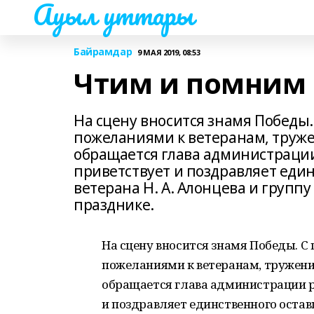
Ауыл уттары
Байрамдар
9 МАЯ 2019, 08:53
Чтим и помним
На сцену вносится знамя Победы
пожеланиями к ветеранам, труже
обращается глава администрации 
приветствует и поздравляет еди
ветерана Н. А. Алонцева и групп
празднике.
На сцену вносится знамя Победы. 
пожеланиями к ветеранам, тружени
обращается глава администрации ра
и поздравляет единственного оставш