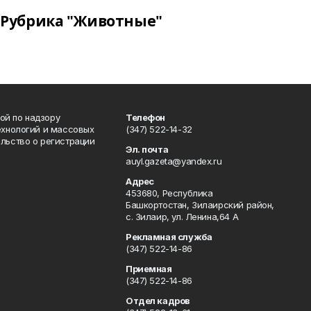
Рубрика "Животные"
ой по надзору
Телефон
ехнологий и массовых
(347) 522-14-32
льство о регистрации
Эл. почта
auyl.gazeta@yandex.ru
Адрес
453680, Республика
Башкортостан, Зилаирский район,
с. Зилаир, ул. Ленина,64 А
Рекламная служба
(347) 522-14-86
Приемная
(347) 522-14-86
Отдел кадров