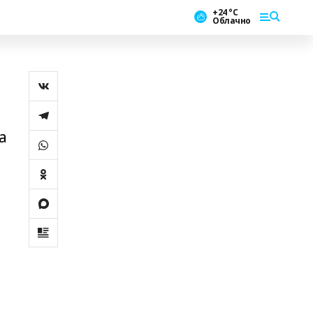
+24 °С
Облачно
а