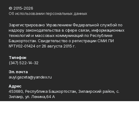
© 2015-2026
Об использовании персональных данных
Зарегистрировано Управлением Федеральной службой по
надзору законодательства в сфере связи, информационных
технологий и массовых коммуникаций по Республике
Башкортостан. Свидетельство о регистрации СМИ: ПИ
№ТУ02-01424 от 26 августа 2015 г.
Телефон
(347) 522-14-32
Эл. почта
auyl.gazeta@yandex.ru
Адрес
453680, Республика Башкортостан, Зилаирский район, с.
Зилаир, ул. Ленина,64 А
Рекламная служба
(347) 522-14-86
Приемная
(347) 522-14-86
Отдел кадров