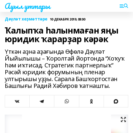
Ауыл уттары
Дәүләт хеҙмәттәре
10 ДЕКАБРЯ 2019, 08:00
Ҡалыпҡа һалынмаған яңы
юридик ҡарарҙар кәрәк
Үткән аҙна аҙағында Өфөлә Дәүләт
Йыйылышы – Ҡоролтай йортонда “Хоҡуҡ
һәм иҡтисад. Стратегик партнерлыҡ”
Рәсәй юридик форумының пленар
ултырышы уҙҙы. Сарала Башҡортостан
Башлығы Радий Хәбиров ҡатнашты.