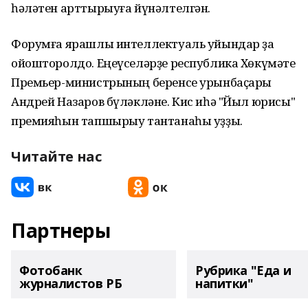
һәләтен арттырыуға йүнәлтелгән.
Форумға ярашлы интеллектуаль уйындар ҙа
ойошторолдо. Еңеүселәрҙе республика Хөкүмәте
Премьер-министрының беренсе урынбаҫары
Андрей Назаров бүләкләне. Кис иһә "Йыл юрисы"
премияһын тапшырыу тантанаһы уҙҙы.
Читайте нас
Партнеры
Фотобанк
Рубрика "Еда и
журналистов РБ
напитки"