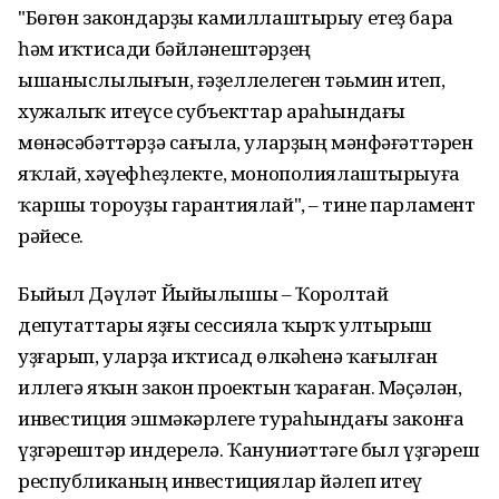
"Бөгөн закондарҙы камиллаштырыу етеҙ бара
һәм иҡтисади бәйләнештәрҙең
ышаныслылығын, ғәҙеллелеген тәьмин итеп,
хужалыҡ итеүсе субъекттар араһындағы
мөнәсәбәттәрҙә сағыла, уларҙың мәнфәғәттәрен
яҡлай, хәүефһеҙлекте, монополиялаштырыуға
ҡаршы тороуҙы гарантиялай", – тине парламент
рәйесе.
Быйыл Дәүләт Йыйылышы – Ҡоролтай
депутаттары яҙғы сессияла ҡырҡ ултырыш
уҙғарып, уларҙа иҡтисад өлкәһенә ҡағылған
иллегә яҡын закон проектын ҡараған. Мәҫәлән,
инвестиция эшмәкәрлеге тураһындағы законға
үҙгәрештәр индерелә. Ҡануниәттәге был үҙгәреш
республиканың инвестициялар йәлеп итеү