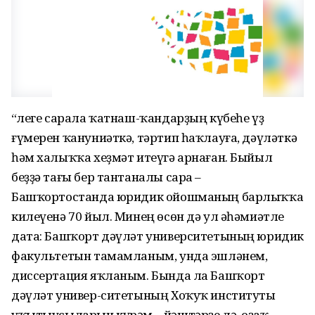
“Әлеге сарала ҡатнаш-ҡандарҙың күбеһе үҙ
ғүмерен ҡануниәткә, тәртип һаҡлауға, дәүләткә
һәм халыҡҡа хеҙмәт итеүгә арнаған. Быйыл
беҙҙә тағы бер тантаналы сара –
Башҡортостанда юридик ойошманың барлыҡҡа
килеүенә 70 йыл. Минең өсөн дә ул әһәмиәтле
дата: Башҡорт дәүләт университетының юридик
факультетын тамамланым, унда эшләнем,
диссертация яҡланым. Бында ла Башҡорт
дәүләт универ-ситетының Хоҡуҡ институты
уҡытыусыларын күрәм – йәштәрҙе лә, оҙаҡ