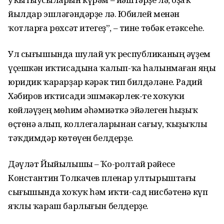
йылдар эшләгәндәрҙе лә. Юбилей менән
ҡотларға рөхсәт итегеҙ”, – тине төбәк етәксеһе.
Ул сығышында шулай уҡ республиканың әүҙем
үҫешкән иҡтисадына ҡалып-ҡа һалынмаған яңы
юридик ҡарарҙар кәрәк тип билдәләне. Радий
Хәбиров иҡтисади эшмәкәрлек-те хоҡуҡи
көйләүҙең мөһим әһәмиәткә эйәлеген һыҙыҡ
өҫтөнә алып, коллегаларынан сағыу, ҡыҙыҡлы
тәҡдимдәр көтөүен белдерҙе.
Дәүләт Йыйылышы – Ҡо-ролтай рәйесе
Константин Толкачев пленар ултырыштағы
сығышында хоҡуҡ һәм иҡти-сад нисбәтенә күп
яҡлы ҡараш барлығын белдерҙе.