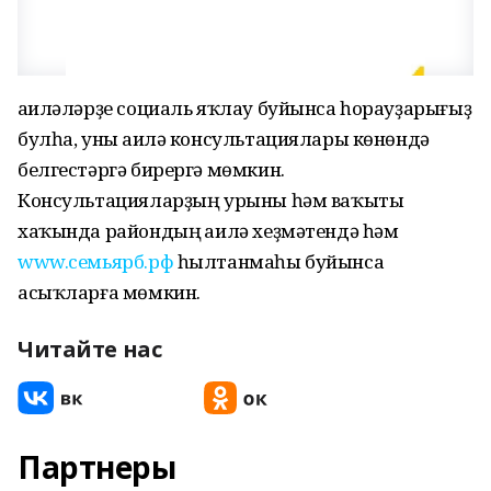
Ғаиләләрҙе социаль яҡлау буйынса һорауҙарығыҙ
булһа, уны Ғаилә консультациялары көнөндә
белгестәргә бирергә мөмкин.
Консультацияларҙың урыны һәм ваҡыты
хаҡында райондың Ғаилә хеҙмәтендә һәм
www.семьярб.рф
һылтанмаһы буйынса
асыҡларға мөмкин.
Читайте нас
Партнеры