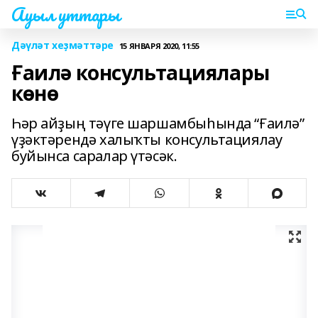
Ауыл уттары
Дәүләт хеҙмәттәре
15 ЯНВАРЯ 2020, 11:55
Ғаилә консультациялары
көнө
Һәр айҙың тәүге шаршамбыһында “Ғаилә”
үҙәктәрендә халыҡты консультациялау
буйынса саралар үтәсәк.