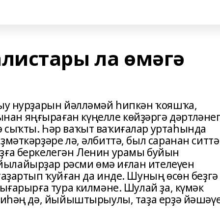
листары ла өмәгә
ғыу нурҙарын йәлләмәй һипкән ҡояшҡа,
ан яңғыраған күңелле көйҙәргә дәртләнеп
 сыҡты. Һәр ваҡыт ваҡиғалар уртаһында
ҙмәткәрҙәре лә, әлбиттә, был саранан ситтә
ҙға беркелегән Ленин урамы буйын
ылайырҙар рәсми өмә иғлан ителеүен
таҙартып ҡуйған да инде. Шуның өсөн беҙгә
сығарырға тура килмәне. Шулай ҙа, күмәк
 тиһәң дә, йыйыштырыулы, таҙа ерҙә йәшәү