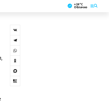
+24 °С
Облачно
,
е