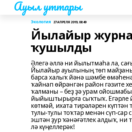
Ауыл уттары
Экология
27 АПРЕЛЯ 2019, 08:49
Йылайыр журна
ҡушылды
Әлегә әллә ни йылытмаһа ла, са
Йылайыр ауылының төп майҙанын
барса халыҡ йәнә шәмбе өмәһенә
ҡайнап өйрәнгән район гәзите хе
ҡалманы – беҙ ҙә урам ойошмабы
йыйыштырырға сыҡтыҡ. Егәрле й
көтмәй, ихата тирәләрен күптән 
тулы-тулы тоҡтар менән сүп-сар 
эштән ҙур ҡәнәғәтлек алдыҡ, ни
лә күңеллерәк!