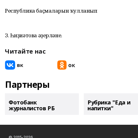
Республика баҫмаларын ҡулланып
З. Һиҙиәтова әҙерләне.
Читайте нас
Партнеры
Фотобанк
Рубрика "Еда и
журналистов РБ
напитки"
© 2015-2026