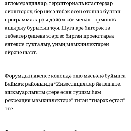
агломерациялар, территориаль кластерҙар
ойоштороу, бер нисә төбәк өсөн отошло булған
программаларҙы дөйөм көс менән тормошҡа
ашырыу бурысын ҡуя. Шуға күрә бигерәк тә
төбәктәр үҫешенә этәргес биргән проекттарға
ентекле туҡталыу, уның мөмкинлектәрен
өйрәнеү шарт.
Форумдың икенсе көнөндә ошо мәсьәлә буйынса
Баймаҡ районында “Инвестициялар йәлеп итеү,
эшҡыуарлыҡты үҫтереү өсөн туризм һәм
рекреация мөмкинлектәре” тигән “түңәрәк өҫтәл”
үтте.