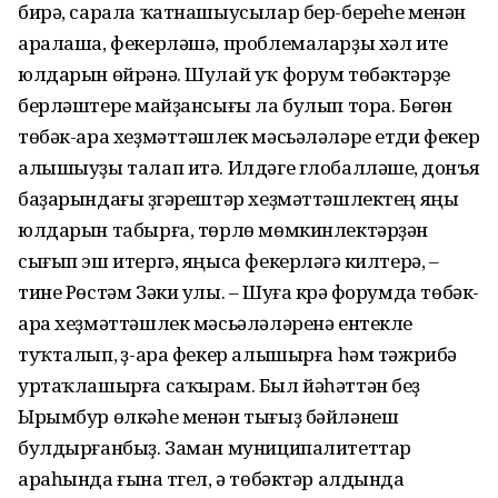
бирә, сарала ҡатнашыусылар бер-береһе менән
аралаша, фекерләшә, проблемаларҙы хәл итеү
юлдарын өйрәнә. Шулай уҡ форум төбәктәрҙе
берләштереү майҙансығы ла булып тора. Бөгөн
төбәк-ара хеҙмәттәшлек мәсьәләләре етди фекер
алышыуҙы талап итә. Илдәге глобалләшеү, донъя
баҙарындағы үҙгәрештәр хеҙмәттәшлектең яңы
юлдарын табырға, төрлө мөмкинлектәрҙән
сығып эш итергә, яңыса фекерләүгә килтерә, –
тине Рөстәм Зәки улы. – Шуға күрә форумда төбәк-
ара хеҙмәттәшлек мәсьәләләренә ентекле
туҡталып, үҙ-ара фекер алышырға һәм тәжрибә
уртаҡлашырға саҡырам. Был йәһәттән беҙ
Ырымбур өлкәһе менән тығыҙ бәйләнеш
булдырғанбыҙ. Заман муниципалитеттар
араһында ғына түгел, ә төбәктәр алдында