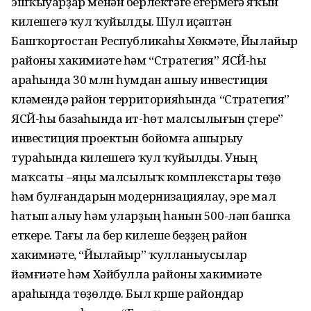
эшҡыуарҙар менән берлектәге егермегә яҡын
килешеүгә ҡул ҡуйылды. Шул иҫәптән
Башҡортостан Республикаһы Хөкүмәте, Йылайыр
районы хакимиәте һәм “Стратегия” ЯСЙ-һы
араһында 30 млн һумдан ашыу инвестиция
күләмендә район территорияһында “Стратегия”
ЯСЙ-һы базаһында ит-һөт малсылығын үҫтереү”
инвестиция проектын бойомға ашырыу
тураһында килешеүгә ҡул ҡуйылды. Уның
маҡсаты –яңы малсылыҡ комплекстары төҙөү
һәм булғандарын модернизациялау, эре мал
һатып алыу һәм уларҙың һанын 500-ләп башҡа
еткереү. Тағы ла бер килешеү беҙҙең район
хакимиәте, “Йылайыр” ҡулланыусылар
йәмғиәте һәм Хәйбулла районы хакимиәте
араһында төҙөлдө. Был күрше райондар