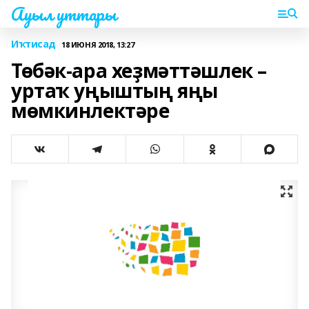
Ауыл уттары
Иҡтисад
18 ИЮНЯ 2018, 13:27
Төбәк-ара хеҙмәттәшлек –
уртаҡ уңыштың яңы
мөмкинлектәре