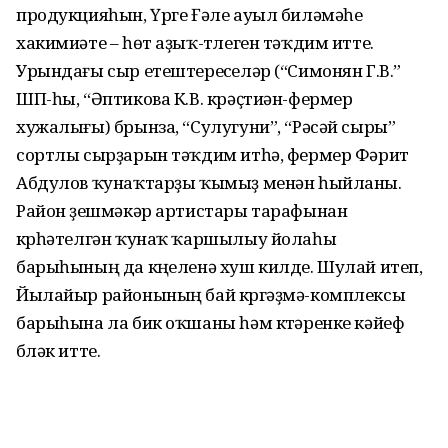
продукцияһын, Үрге Ғәле ауыл биләмәһе
хакимиәте – һөт аҙыҡ-түлеген тәҡдим итте.
Урындағы сыр етештереүселәр (“Симонян Г.В.”
ШП-һы, “Әптикова К.В. крәҫтиән-фермер
хужалығы) брынза, “Сулугуни”, “Рәсәй сыры”
сортлы сырҙарын тәҡдим итһә, фермер Фәрит
Абдулов ҡунаҡтарҙы ҡымыҙ менән һыйланы.
Район үҙешмәкәр артистары тарафынан
күрһәтелгән ҡунаҡ ҡаршылыу йолаһы
барыһының да күңеленә хуш килде. Шулай итеп,
Йылайыр районының бай күргәҙмә-комплексы
барыһына ла бик оҡшаны һәм күтәренке кәйеф
бүләк итте.