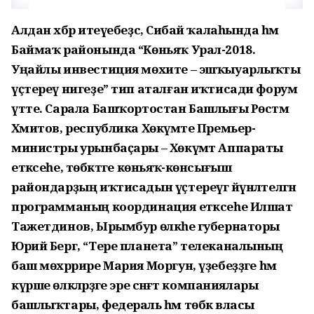
Алдан хәбәр итеүебеҙсә, Сибай ҡалаһында һәм
Баймаҡ районында “Көньяҡ Урал-2018.
Уңайлы инвестиция мөхите – эшҡыуарлыҡты
үҫтереү нигеҙе” тип аталған иҡтисади форум
үтте. Сарала Башҡортостан Башлығы Рөстәм
Хәмитов, республика Хөкүмәте Премьер-
министры урынбаҫары – Хөкүмәт Аппараты
етәксеһе, төбәктәге көньяҡ-көнсығыш
райондарҙың иҡтисадын үҫтереүгә йүнәлтелгән
программаның координация етәксеһе Илшат
Тажетдинов, Ырымбур өлкәһе губернаторы
Юрий Берг, “Тере планета” телеканалының
баш мөхәррире Мария Моргун, үҙебеҙҙәге һәм
күрше өлкәләрҙәге эре сәнәғәт компаниялары
башлыҡтары, федераль һәм төбәк власы