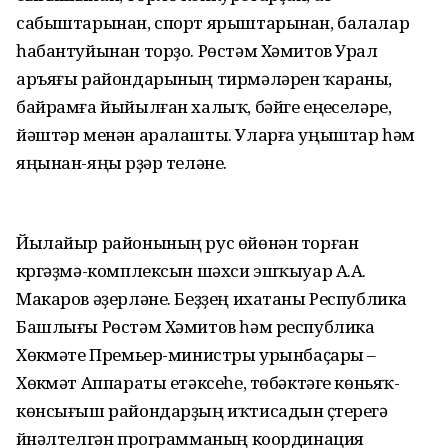
сабыштарынан, спорт ярыштарынан, балалар
һабантуйынан торҙо. Рөстәм Хәмитов Урал
аръяғы райондарының тирмәләрен ҡараны,
байрамға йыйылған халыҡ, бәйге еңеүселәре,
йәштәр менән аралашты. Уларға уңыштар һәм
яңынан-яңы үрҙәр теләне.
Йылайыр районының рус өйөнән торған
күргәҙмә-комплексын шәхси эшҡыуар А.А.
Макаров әҙерләне. Беҙҙең ихатаны Республика
Башлығы Рөстәм Хәмитов һәм республика
Хөкүмәте Премьер-министры урынбаҫары –
Хөкүмәт Аппараты етәксеһе, төбәктәге көньяҡ-
көнсығыш райондарҙың иҡтисадын үҫтереүгә
йүнәлтелгән программаның координация