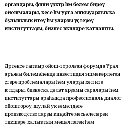
органдары, фәнни үҙәктәр һәм белем биреү
ойошмалары, кесе һәм урта эшҡыуарлыҡҡа
булышлыҡ итеү һәм уларҙы үҫтереү
институттары, бизнес вәкилдәре ҡатнашты.
Дүртенсе тапҡыр ойош-торолған форумда Урал
аръяғы биләмәһендә инвестиция эшмәкәрлеген
үҫтереү проблемалары һәм уларҙы хәл итеү
юлдары, бизнесҡа дәүләт ярҙамы саралары һәм
институттары араһында профессиональ диалог
ойоштороу, шулай уҡ ғәмәлдәге
производстволарҙы киңәйтеү мәсьәләләрен
тикшереү, халыҡтың мәшғүллеген һәм