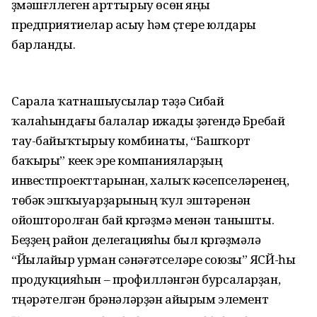
үҙмәшғүллеген арттырыу өсөн яңы
предприятиелар асыу һәм үҫтереү юлдары
барланды.
Сарала ҡатнашыусылар тәүҙә Сибай
ҡалаһындағы балалар ижады үҙәгендә Бүребай
тау-байыҡтырыу комбинаты, “Башҡорт
баҡыры” кеүек эре компанияларҙың
инвестпроекттарынан, халыҡ кәсепселәренең,
төбәк эшҡыуарҙарының ҡул эштәренән
ойошторолған бай күргәҙмә менән танышты.
Беҙҙең район делегацияһы был күргәҙмәлә
“Йылайыр урман сәнәғәтселәре союзы” ЯСЙ-һы
продукцияһын – профилләнгән бурсаларҙан,
түңәрәтелгән бүрәнәләрҙән айырым элемент