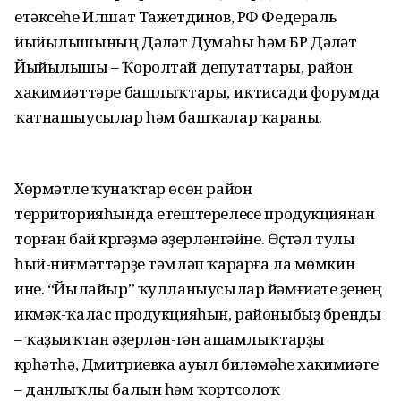
етәксеһе Илшат Тажетдинов, РФ Федераль
йыйылышының Дәүләт Думаһы һәм БР Дәүләт
Йыйылышы – Ҡоролтай депутаттары, район
хакимиәттәре башлыҡтары, иҡтисади форумда
ҡатнашыусылар һәм башҡалар ҡараны.
Хөрмәтле ҡунаҡтар өсөн район
территорияһында етештерелеүсе продукциянан
торған бай күргәҙмә әҙерләнгәйне. Өҫтәл тулы
һый-ниғмәттәрҙе тәмләп ҡарарға ла мөмкин
ине. “Йылайыр” ҡулланыусылар йәмғиәте үҙенең
икмәк-ҡалас продукцияһын, районыбыҙ бренды
– ҡаҙыяҡтан әҙерлән-гән ашамлыҡтарҙы
күрһәтһә, Дмитриевка ауыл биләмәһе хакимиәте
– данлыҡлы балын һәм ҡортсолоҡ