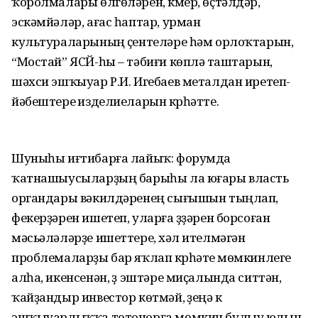
ҡоролмалары өлгөләрен, күмер, өҫтәлдәр,
эскәмйәләр, ағас һаптар, урман
культураларының үҫентеләре һәм орлоҡтарын,
“Мостай” ЯСЙ-һы – тәбиғи көпләү таштарын,
шәхси эшҡыуар Р.И. Игебаев металдан иретеп-
йәбештереү изделиеларын күрһәтте.
Шуныһы иғтибарға лайыҡ: форумда
ҡатнашыусыларҙың барыһы ла юғары власть
органдары вәкилдәренең сығышын тыңлап,
фекерҙәрен ишетеп, уларға үҙҙәрен борсоған
мәсьәләләрҙе ишеттереү, хәл ителмәгән
проблемаларҙы бар яҡлап күрһәтеү мөмкинлеге
алһа, икенсенән, үҙ эштәре миҫалында ситтән,
ҡайҙандыр инвестор көтмәй, үҙеңә үк
эшҡыуарлыҡҡа тотонорға мөмкин булыу юлын