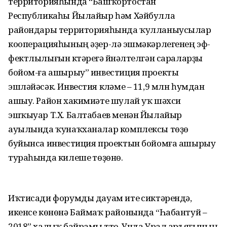
территорияһында “Башҡортостан
Республикаһы Йылайыр һәм Хәйбулла
райондары территорияһында ҡулланыусылар
кооперацияһының әҙер-ләү эшмәкәрлегенең эф-
фектлылығын күтәреүгә йүнәлтелгән сараларҙы
бойом-ға ашырыу” инвестиция проекты
эшләйәсәк. Инвестия күләме – 11,9 млн һумдан
ашыу. Район хакимиәте шулай уҡ шәхси
эшҡыуар Т.Х. Балтабаев менән Йылайыр
ауылында ҡунаҡханалар комплексы төҙөү
буйынса инвестиция проектын бойомға ашырыу
тураһында килешеү төҙөнө.
Иҡтисади форумды дауам итеү сиктәрендә,
икенсе көнөнә Баймаҡ районында “Һабантуй –
2018” халыҡ байрамы үтте. Унда Урал аръяғының