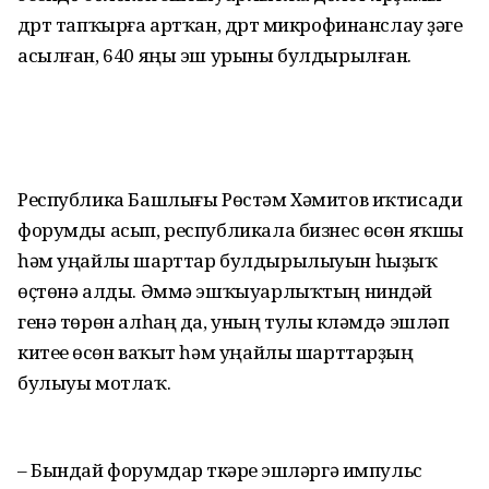
дүрт тапҡырға артҡан, дүрт микрофинанслау үҙәге
асылған, 640 яңы эш урыны булдырылған.
Республика Башлығы Рөстәм Хәмитов иҡтисади
форумды асып, республикала бизнес өсөн яҡшы
һәм уңайлы шарттар булдырылыуын һыҙыҡ
өҫтөнә алды. Әммә эшҡыуарлыҡтың ниндәй
генә төрөн алһаң да, уның тулы күләмдә эшләп
китеүе өсөн ваҡыт һәм уңайлы шарттарҙың
булыуы мотлаҡ.
– Бындай форумдар үткәреү эшләргә импульс