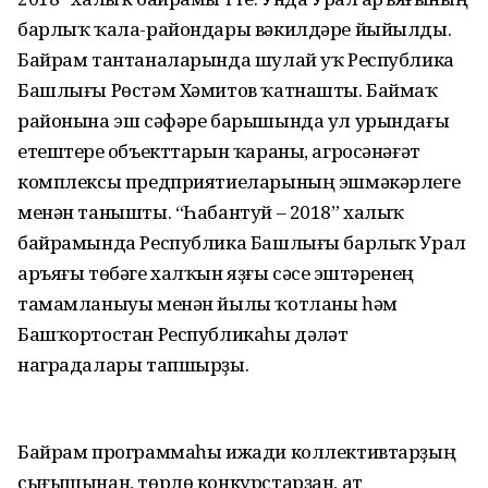
барлыҡ ҡала-райондары вәкилдәре йыйылды.
Байрам тантаналарында шулай уҡ Республика
Башлығы Рөстәм Хәмитов ҡатнашты. Баймаҡ
районына эш сәфәре барышында ул урындағы
етештереү объекттарын ҡараны, агросәнәғәт
комплексы предприятиеларының эшмәкәрлеге
менән танышты. “Һабантуй – 2018” халыҡ
байрамында Республика Башлығы барлыҡ Урал
аръяғы төбәге халҡын яҙғы сәсеү эштәренең
тамамланыуы менән йылы ҡотланы һәм
Башҡортостан Республикаһы дәүләт
наградалары тапшырҙы.
Байрам программаһы ижади коллективтарҙың
сығышынан, төрлө конкурстарҙан, ат