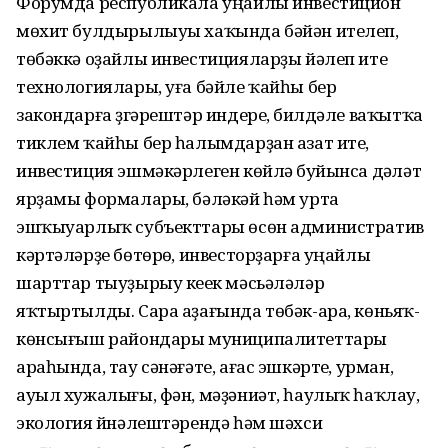
Форумда республикала уңайлы инвестицион
мөхит булдырылыуы хаҡында бәйән ителеп,
төбәккә оҙайлы инвестицияларҙы йәлеп итеү
технологиялары, уға бәйле ҡайһы бер
закондарға үҙгәрештәр индереү, билдәле ваҡытҡа
тиклем ҡайһы бер һалымдарҙан азат итеү,
инвестиция эшмәкәрлеген көйләү буйынса дәүләт
ярҙамы формалары, бәләкәй һәм урта
эшҡыуарлыҡ субъекттары өсөн административ
кәртәләрҙе бөтөрөү, инвесторҙарға уңайлы
шарттар тыуҙырыу кеүек мәсьәләләр
яҡтыртылды. Сара аҙағында төбәк-ара, көньяҡ-
көнсығыш райондары муниципалитеттары
араһында, тау сәнәғәте, ағас эшкәртеү, урман,
ауыл хужалығы, фән, мәҙәниәт, һаулыҡ һаҡлау,
экология йүнәлештәрендә һәм шәхси