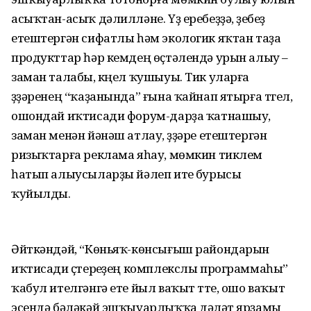
асыҡтан-асыҡ дәлилләне. Үҙ еребеҙҙә, үҙебеҙ
етештергән сифатлы һәм экологик яҡтан таҙа
продукттар һәр кемдең өҫтәлендә урын алыу –
заман талабы, күңел ҡушыуы. Тик уларға
үҙҙәренең “ҡаҙанында” ғына ҡайнап ятырға түгел,
ошондай иҡтисади форум-дарҙа ҡатнашыу,
заман менән йәнәш атлау, үҙҙәре етештергән
ризыҡтарға реклама яһау, мөмкин тиклем
һатып алыусыларҙы йәлеп итеү бурысы
ҡуйылды.
Әйткәндәй, “Көньяҡ-көнсығыш райондарын
иҡтисади үҫтереүҙең комплекслы программаһы”
ҡабул ителгәнгә ете йыл ваҡыт үтте, ошо ваҡыт
эсендә бәләкәй эшҡыуарлыҡҡа дәүләт ярҙамы