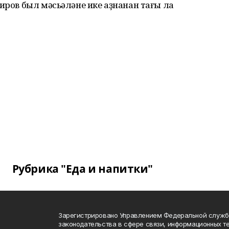
биров был мәсьәләне ике аҙнанан тағы ла
Рубрика "Еда и напитки"
Зарегистрировано Управлением Федеральной служб
законодательства в сфере связи, информационных т