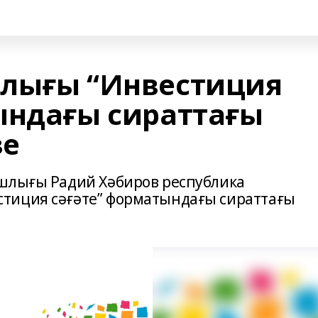
шлығы “Инвестиция
ындағы сираттағы
ҙе
ашлығы Радий Хәбиров республика
тиция сәғәте” форматындағы сираттағы