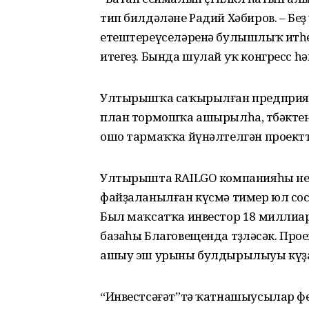
тип билдәләне Радий Хәбиров. – Бе
етештереүселәренә булышлыҡ итһен 
итегеҙ. Бында шулай уҡ конгресс һә
Ултырышҡа саҡырылған предприяти
план тормошҡа ашырылһа, төбәктең ең
ошо тармаҡҡа йүнәлтелгән проектта
Ултырышта RAILGO компанияһы неф
файҙаланылған күсмә тимер юл со
Был маҡсатҡа инвестор 18 миллиа
базаһы Благовещенда төҙөләсәк. Пр
ашыу эш урыны булдырылыуы күҙ
“Инвестсәғәт”тә ҡатнашыусылар фе