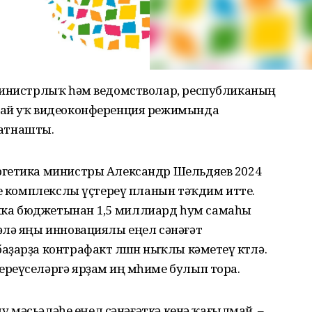
министрлыҡ һәм ведомстволар, республиканың
лай уҡ видеоконференция режимында
атнашты.
ргетика министры Александр Шельдяев 2024
те комплекслы үҫтереү планын тәҡдим итте.
ка бюджетынан 1,5 миллиард һум самаһы
әлә яңы инновациялы еңел сәнәғәт
арҙа контрафакт өлөшөн ныҡлы кәметеү көтөлә.
реүселәргә ярҙам иң мөһиме булып тора.
ыу мәсьәләһе еңел сәнәғәткә кенә ҡағылмай, –