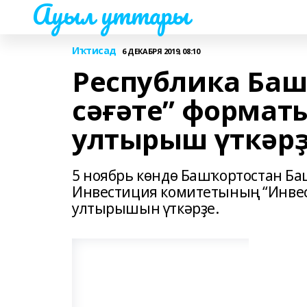
Ауыл уттары
Иҡтисад
6 ДЕКАБРЯ 2019, 08:10
Республика Ба
сәғәте” формат
ултырыш үткәр
5 ноябрь көндө Башҡортостан Б
Инвестиция комитетының “Инвес
ултырышын үткәрҙе.