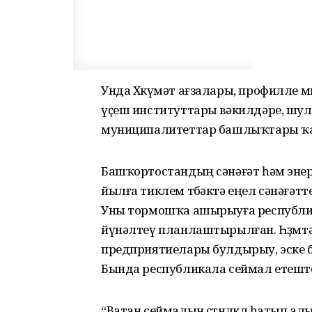
Унда Хөкүмәт ағзалары, профилле 
үҫеш институттары вәкилдәре, шу
муниципалитеттар башлыҡтары ҡ
Башҡортостандың сәнәғәт һәм эне
йылға тиклем төбәктә еңел сәнәғәт
Уны тормошҡа ашырыуға республи
йүнәлтеү планлаштырылған. Һөҙөмт
предприятиелары булдырыу, эске баҙ
Бында республикала сеймал етеште
“Ватан сеймалын өҫтөнлөклө һатып ал