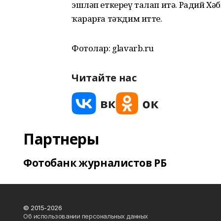
эшләп еткереү талап итә. Радий Хә
ҡарарға тәҡдим итте.
Фотолар: glavarb.ru
Читайте нас
Партнеры
Фотобанк журналистов РБ
© 2015-2026
Об использовании персональных данных