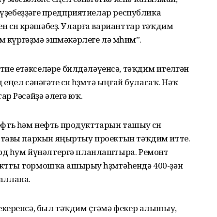
ҙ үҙебеҙҙәге предприятиелар республика
өсөн көрәшәбеҙ. Уларға варианттар тәҡдим
м күргәҙмә эшмәкәрлеге лә мөһим”.
е етәкселәре билдәләүенсә, тәҡдим ителгән
ел сәнәғәте өсөн һөҙөмтә ыңғай буласаҡ. Нәҡ
р Рәсәйҙә әлегә юҡ.
ть һәм нефть продукттарын ташыу өсөн
ставы паркын яңыртыу проектын тәҡдим итте.
рд һум йүнәлтергә планлаштыра. Ремонт
оектты тормошҡа ашырыу һөҙөмтәһендә 400-ҙән
аллана.
керенсә, был тәҡдим өҫтәмә фекер алышыу,