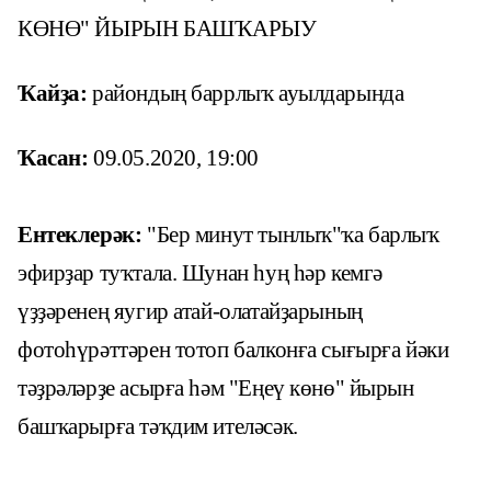
КӨНӨ" ЙЫРЫН БАШҠАРЫУ
Ҡайҙа:
райондың баррлыҡ ауылдарында
Ҡасан:
09.05.2020, 19:00
Ентеклерәк:
"Бер минут тынлыҡ"ҡа барлыҡ
эфирҙар туҡтала. Шунан һуң һәр кемгә
үҙҙәренең яугир атай-олатайҙарының
фотоһүрәттәрен тотоп балконға сығырға йәки
тәҙрәләрҙе асырға һәм "Еңеү көнө" йырын
башҡарырға тәҡдим ителәсәк.