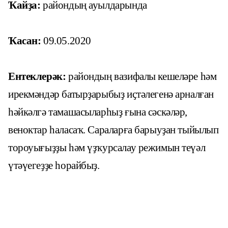
Ҡайҙа:
райондың ауылдарында
Ҡасан:
09.05.2020
Ентеклерәк:
райондың вазифалы кешеләре һәм
ирекмәндәр батырҙарыбыҙ иҫтәлегенә арналған
һәйкәлгә тамашасыларһыҙ ғына сәскәләр,
веноктар һаласаҡ. Сараларға барыуҙан тыйылып
тороуығыҙҙы һәм үҙҡурсалау режимын теүәл
үтәүегеҙҙе һорайбыҙ.