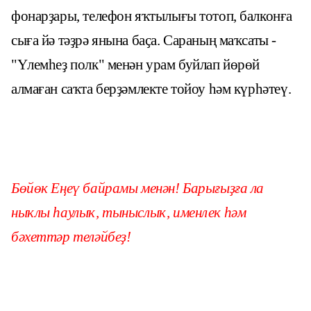
фонарҙары, телефон яҡтылығы тотоп, балконға
сыға йә тәҙрә янына баҫа. Сараның маҡсаты -
"Үлемһеҙ полк" менән урам буйлап йөрөй
алмаған саҡта берҙәмлекте тойоу һәм күрһәтеү.
Бөйөк Еңеү байрамы менән! Барығыҙға ла
ныҡлы һаулыҡ, тыныслыҡ, именлек һәм
бәхеттәр теләйбеҙ!