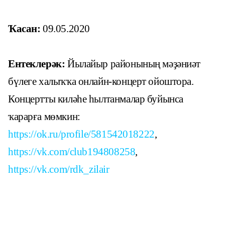
Ҡасан:
09.05.2020
Ентеклерәк:
Йылайыр районының мәҙәниәт
бүлеге халыҡҡа онлайн-концерт ойоштора.
Концертты киләһе һылтанмалар буйынса
ҡарарға мөмкин:
https://ok.ru/profile/581542018222
,
https://vk.com/club194808258
,
https://vk.com/rdk_zilair