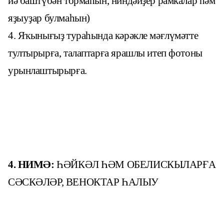
йә баштүбән тормаһын, ниндәйҙер рамкалар һәм
яҙыуҙар булмаһын)
4. Яҡынығыҙ тураһында кәрәкле мәғлүмәтте
тултырырға, талаптарға ярашлы итеп фотоны
урынлаштырырға.
4.
НИМӘ:
ҺӘЙКӘЛ ҺӘМ ОБЕЛИСКЫЛАРҒА
СӘСКӘЛӘР, ВЕНОКТАР ҺАЛЫУ