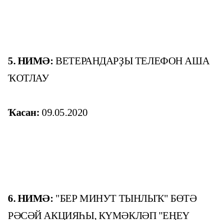
5. НИМӘ:
ВЕТЕРАНДАРҘЫ ТЕЛЕФОН АША
ҠОТЛАУ
Ҡасан:
09.05.2020
6.
НИМӘ:
"БЕР МИНУТ ТЫНЛЫҠ" БӨТӘ
РӘСӘЙ АКЦИЯҺЫ, КҮМӘКЛӘП "ЕҢЕҮ