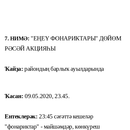
:
"ЕҢЕҮ ФОНАРИКТАРЫ" ДӨЙӨМ
7. НИМӘ
РӘСӘЙ АКЦИЯҺЫ
Ҡайҙа:
райондың барлыҡ ауылдарында
Ҡасан
:
09.05.2020,
23.45.
Ентеклерәк:
23:45 сәғәттә кешеләр
"фонариктар" - майшәмдәр, көнкүреш