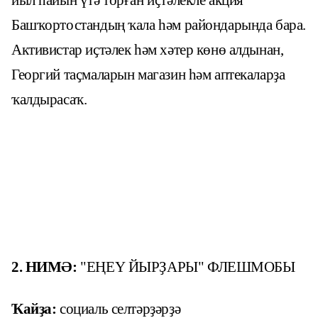
йыл һайын үтә торған иҫтәлекле акция
Башҡортостандың ҡала һәм райондарында бара.
Активистар иҫтәлек һәм хәтер көнө алдынан,
Георгий таҫмаларын магазин һәм аптекаларҙа
ҡалдырасаҡ.
2. НИМӘ
:
"ЕҢЕҮ ЙЫРҘАРЫ" ФЛЕШМОБЫ
Ҡайҙа:
социаль селтәрҙәрҙә