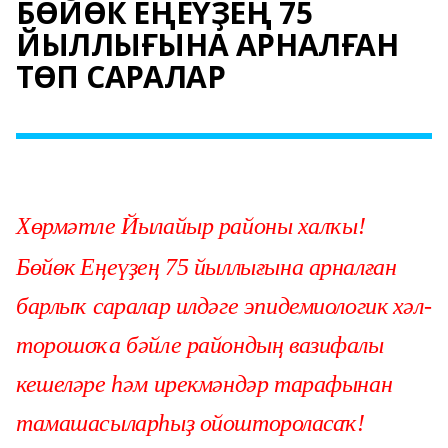
БӨЙӨК ЕҢЕҮҘЕҢ 75
ЙЫЛЛЫҒЫНА АРНАЛҒАН
ТӨП САРАЛАР
Хөрмәтле Йылайыр районы халҡы!
Бөйөк Еңеүҙең 75 йыллығына арналған
барлыҡ саралар илдәге эпидемиологик хәл-
торошоҡа бәйле райондың вазифалы
кешеләре һәм ирекмәндәр тарафынан
тамашасыларһыҙ ойоштороласаҡ!