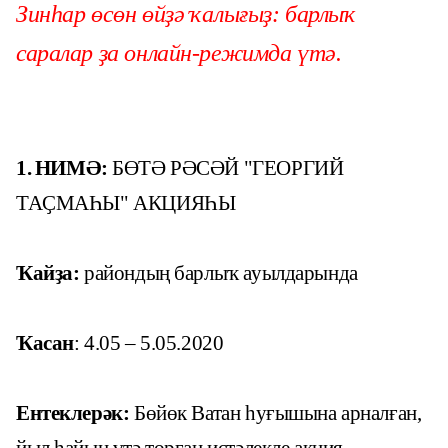
Зинһар өсөн өйҙә ҡалығыҙ: барлыҡ
саралар ҙа онлайн-режимда үтә.
1.
НИМӘ:
БӨТӘ РӘСӘЙ "ГЕОРГИЙ
ТАҪМАҺЫ
" АКЦИЯҺЫ
Ҡайҙа:
райондың барлыҡ ауылдарында
Ҡасан
:
4.05 – 5.05.2020
Ентеклерәк:
Бөйөк Ватан һуғышына арналған,