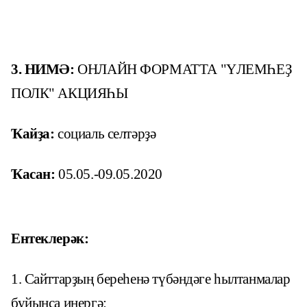
3.
НИМӘ
:
ОНЛАЙН ФОРМАТТА "ҮЛЕМҺЕҘ
ПОЛК" АКЦИЯҺЫ
Ҡайҙа:
социаль селтәрҙә
Ҡасан
:
05.05.-09.05.2020
Ентеклерәк:
1. Сайттарҙың береһенә түбәндәге һылтанмалар
буйынса инергә: