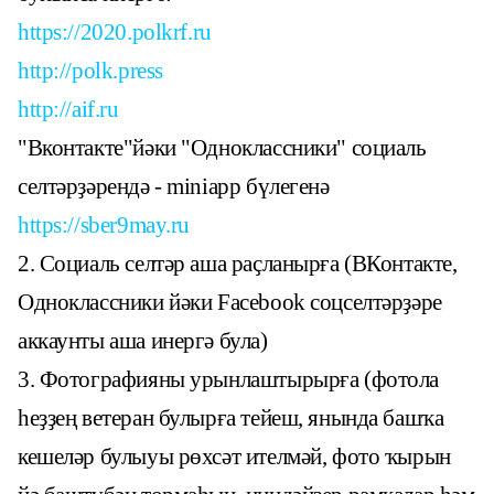
https://2020.polkrf.ru
http://polk.press
http://aif.ru
"Вконтакте"йәки "Одноклассники" социаль
селтәрҙәрендә - miniapp бүлегенә
https://sber9may.ru
2. Социаль селтәр аша раҫланырға (ВКонтакте,
Одноклассники йәки Facebook соцселтәрҙәре
аккаунты аша инергә була)
3. Фотографияны урынлаштырырға (фотола
һеҙҙең ветеран булырға тейеш, янында башҡа
кешеләр булыуы рөхсәт ителмәй, фото ҡырын