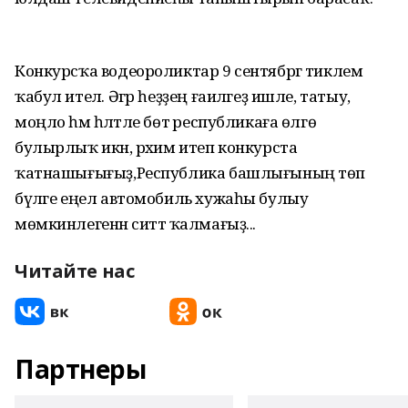
Конкурсҡа водеороликтар 9 сентябргә тиклем
ҡабул ителә. Әгәр һеҙҙең ғаиләгеҙ ишле, татыу,
моңло һәм һәләтле бөтә республикаға өлгө
булырлыҡ икән, рәхим итеп конкурста
ҡатнашығығыҙ,Республика башлығының төп
бүләге еңел автомобиль хужаһы булыу
мөмкинлегенән ситтә ҡалмағыҙ...
Читайте нас
Партнеры