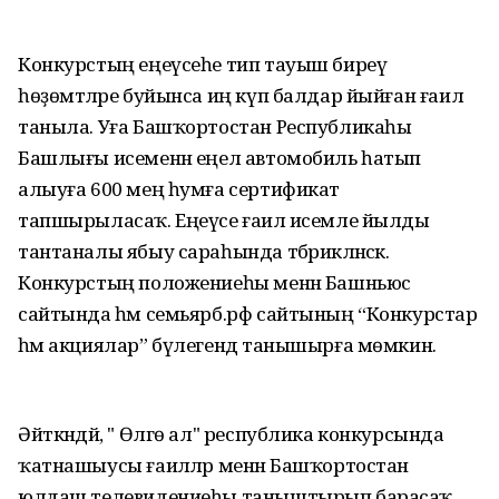
Конкурстың еңеүсеһе тип тауыш биреү
һөҙөмтәләре буйынса иң күп балдар йыйған ғаилә
таныла. Уға Башҡортостан Республикаһы
Башлығы исеменән еңел автомобиль һатып
алыуға 600 мең һумға сертификат
тапшырыласаҡ. Еңеүсе ғаилә исемле йылды
тантаналы ябыу сараһында тәбрикләнәсәк.
Конкурстың положениеһы менән Башньюс
сайтында һәм семьярб.рф сайтының “Конкурстар
һәм акциялар” бүлегендә танышырға мөмкин.
Әйткәндәй, " Өлгө ал" республика конкурсында
ҡатнашыусы ғаиләләр менән Башҡортостан
юлдаш телевидениеһы таныштырып барасаҡ.