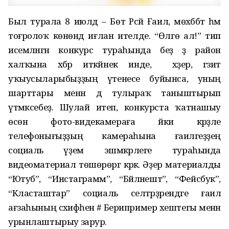
Был турала 8 июлдә – Бөтә Рәсәй Ғаилә, мөхәббәт һәм
тоғролоҡ көнөндә иғлан ителде. “Өлгө ал!” тип
исемләнгән конкурс тураһында беҙ ҙә район
халҡына хәбәр иткәйнек инде, ә хәҙер, гәзит
уҡыусыларыбыҙҙың үтенесе буйынса, уның
шарттары менән дә тулыраҡ таныштырып
үтмәксебеҙ. Шулай итеп, конкурста ҡатнашыу
өсөн фото-видекамераға йәки кәрәҙле
телефонығыҙҙың камераһына ғаиләгеҙҙең
социаль әүҙем эшмәкәрлеге тураһында
видеоматериал төшөрөргә кәрәк. Әҙер материалды
“Ютуб”, “Инстаграмм”, “Бәйләнештә”, “Фейсбук”,
“Класташтар” социаль селтәрҙәрендәге ғаилә
ағзаһының сәхифәһенә # Берипример хештегы менән
урынлаштырыу зарур.