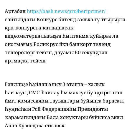
Артабан
https://bash.news/pro/beriprimer/
сайтындағы Конкурс битендә заявка тултырырға
кәрәк, конкурста ҡатнашасаҡ
видеоматериалығыҙға һылтанма ҡуйырға ла
онотмағыҙ. Ролик рус йәки башҡорт телендә
төшөрөлөргә тейеш, дауамы 60 секундтан
артмаҫҡа тейеш.
Ғаиләләрҙе һайлап алыу 3 этапта – халыҡ
һайлауы, СМС-һайлау һәм махсус булдырылған
йәмәғәт комиссияһы тауыштары буйынса барасаҡ.
Һуңғыһын Рәсәй Федерацияһы Президенты
ҡарамағындағы Бала хоҡуҡтары буйынса вәкил
Анна Кузнецова етәкләйәсәк.