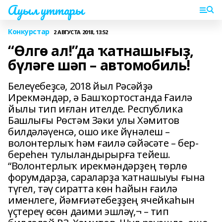
Ауыл уттары
Конкурстар
2 АВГУСТА 2018, 13:52
“Өлгө ал!”да ҡатнашығыҙ,
бүләге шәп – автомобиль!
Белеүебеҙсә, 2018 йыл Рәсәйҙә
Ирекмәндәр, ә Башҡортостанда Ғаилә
йылы тип иғлан ителде. Республика
Башлығы Рөстәм Зәки улы Хәмитов
билдәләүенсә, ошо ике йүнәлеш –
волонтерлыҡ һәм ғаилә сәйәсәте – бер-
береһен тулыландырырға тейеш.
“Волонтерлыҡ ирекмәндәрҙең төрлө
форумдарҙа, сараларҙа ҡатнашыуы ғына
түгел, тәү сиратта көн һайын ғаилә
именлеге, йәмғиәтебеҙҙең ячейкаһын
үҫтереү өсөн даими эшләү,¬ – тип