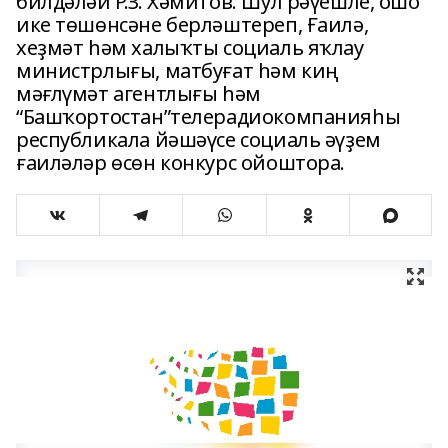
билдәләй Р.З. Хәмитов. Шул рәүешле, ошо
ике төшөнсәне берләштереп, Ғаилә,
хеҙмәт һәм халыҡты социаль яҡлау
министрлығы, матбуғат һәм киң
мәғлүмәт агентлығы һәм
“Башҡортостан”телерадиокомпанияһы
республикала йәшәүсе социаль әүҙем
ғаиләләр өсөн конкурс ойоштора.