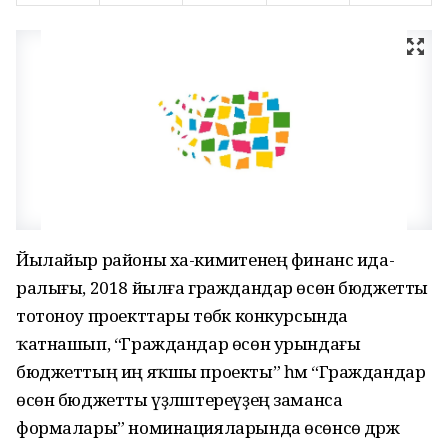
Йылайыр районы ха-кимиәтенең финанс ида-
ралығы, 2018 йылға граждандар өсөн бюджетты
тотоноу проекттары төбәк конкурсында
ҡатнашып, “Граждандар өсөн урындағы
бюджеттың иң яҡшы проекты” һәм “Граждандар
өсөн бюджетты үҙләштереүҙең заманса
формалары” номинацияларында өсөнсө дәрәжә