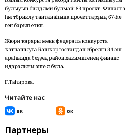
булыуын билдәләмәй булмай: 83 проект! Финалға
һәм тәбрикләү тантанаһына проекттарҙың 67-һе
генә барып еткән.
Жюри ҡарары менән федераль конкурста
ҡатнашыуға Башҡортостандан ебәрелгән 34 эш
араһында беҙҙең район хакимиәтенең финанс
идаралығы эше лә була.
Г.Таһирова.
Читайте нас
Партнеры