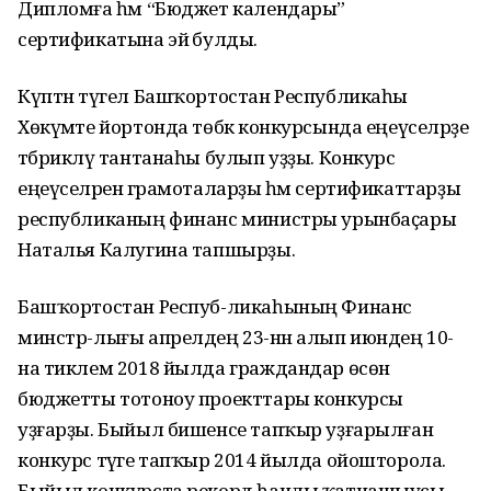
Дипломға һәм “Бюджет календары”
сертификатына эйә булды.
Күптән түгел Башҡортостан Республикаһы
Хөкүмәте йортонда төбәк конкурсында еңеүселәрҙе
тәбрикләү тантанаһы булып уҙҙы. Конкурс
еңеүселәренә грамоталарҙы һәм сертификаттарҙы
республиканың финанс министры урынбаҫары
Наталья Калугина тапшырҙы.
Башҡортостан Респуб-ликаһының Финанс
минстр-лығы апрелдең 23-нән алып июндең 10-
на тиклем 2018 йылда граждандар өсөн
бюджетты тотоноу проекттары конкурсы
уҙғарҙы. Быйыл бишенсе тапҡыр уҙғарылған
конкурс тәүге тапҡыр 2014 йылда ойошторола.
Быйыл конкурста рекорд һанлы ҡатнашыусы