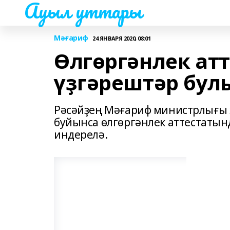
Ауыл уттары
Мәғариф
24 ЯНВАРЯ 2020, 08:01
Өлгөргәнлек ат
үҙгәрештәр бул
Рәсәйҙең Мәғариф министрлығы х
буйынса өлгөргәнлек аттестатын
индерелә.