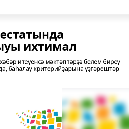
тестатында
ыуы ихтимал
әбәр итеүенсә мәктәптәрҙә белем биреү
да, баһалау критерийҙарына үҙгәрештәр