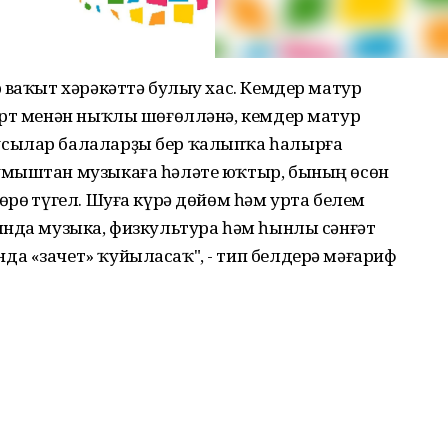
 ваҡыт хәрәкәттә булыу хас. Кемдер матур
орт менән ныҡлы шөғөлләнә, кемдер матур
усылар балаларҙы бер ҡалыпҡа һалырға
умыштан музыкаға һәләте юҡтыр, бының өсөн
рөҫ түгел. Шуға күрә дөйөм һәм урта белем
ында музыка, физкультура һәм һынлы сәнғәт
а «зачет» ҡуйыласаҡ", - тип белдерә мәғариф