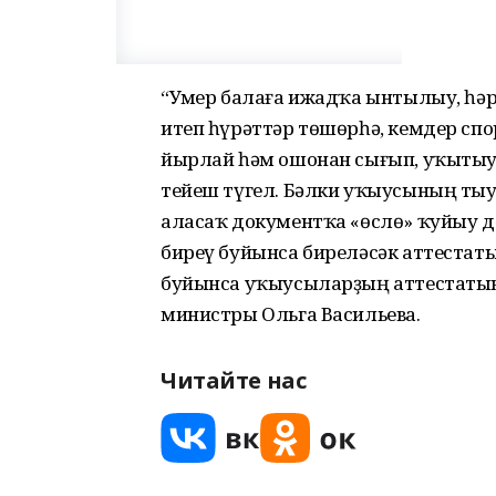
“Уҫмер балаға ижадҡа ынтылыу, һәр
итеп һүрәттәр төшөрһә, кемдер сп
йырлай һәм ошонан сығып, уҡыты
тейеш түгел. Бәлки уҡыусының ты
аласаҡ документҡа «өслө» ҡуйыу дө
биреү буйынса биреләсәк аттестат
буйынса уҡыусыларҙың аттестатынд
министры Ольга Васильева.
Читайте нас