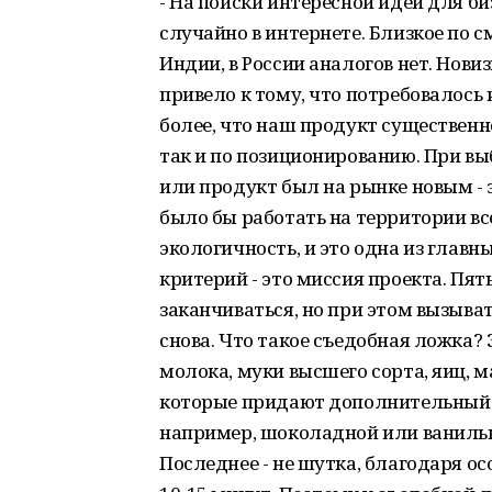
- На поиски интересной идеи для б
случайно в интернете. Близкое по 
Индии, в России аналогов нет. Нови
привело к тому, что потребовалось 
более, что наш продукт существенно
так и по позиционированию. При вы
или продукт был на рынке новым - 
было бы работать на территории все
экологичность, и это одна из глав
критерий - это миссия проекта. Пя
заканчиваться, но при этом вызыва
снова. Что такое съедобная ложка? 
молока, муки высшего сорта, яиц, 
которые придают дополнительный в
например, шоколадной или ванильно
Последнее - не шутка, благодаря ос