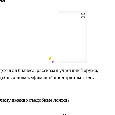
на.
дею для бизнеса, рассказал участник форума,
ъедобных ложек уфимский предприниматель
очему именно съедобные ложки?