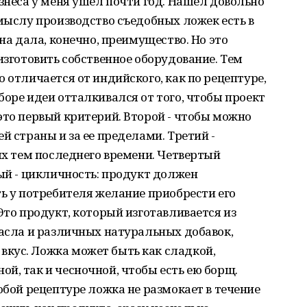
изнеса у меня ушел почти год. Нашел довольно
смыслу производство съедобных ложек есть в
зна дала, конечно, преимущество. Но это
изготовить собственное оборудование. Тем
 отличается от индийского, как по рецептуре,
боре идеи отталкивался от того, чтобы проект
это первый критерий. Второй - чтобы можно
й страны и за ее пределами. Третий -
ных тем последнего времени. Четвертый
тый - цикличность: продукт должен
ть у потребителя желание приобрести его
Это продукт, который изготавливается из
масла и различных натуральных добавок,
кус. Ложка может быть как сладкой,
й, так и чесночной, чтобы есть ею борщ.
обой рецептуре ложка не размокает в течение