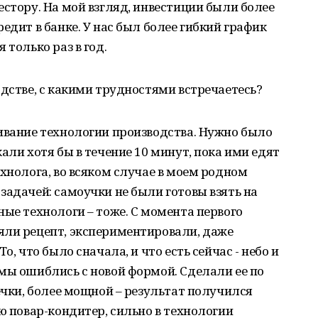
естору. На мой взгляд, инвестиции были более
едит в банке. У нас был более гибкий график
 только раз в год.
одстве, с какими трудностями встречаетесь?
ивание технологии производства. Нужно было
али хотя бы в течение 10 минут, пока ими едят
ехнолога, во всяком случае в моем родном
задачей: самоучки не были готовы взять на
ные технологи – тоже. С момента первого
яли рецепт, экспериментировали, даже
о, что было сначала, и что есть сейчас - небо и
мы ошиблись с новой формой. Сделали ее по
ечки, более мощной – результат получился
ю повар-кондитер, сильно в технологии