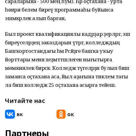
сараларына - 500 мең һум). Һәр оҫтахана - урта
һөнәри белем биреү программаһы буйынса
эшмәкәрлек алып барған,
Был проект квалификациялы кадрҙар әҙерләргә, эш
биреүселәрҙең заказдарын үтәргә, колледждың
Башҡортостандағы һәм Рәсәйҙәге башҡа уҡыу
йорттары менән хеҙмәттәшлеген нығытырға
мөмкинлек бирәсәк. Колледж тәүгеләрҙән булып биш
заманса оҫтахана аса, йыл аҙағына тиклем тағы
ла биш колледж 25 оҫтахана асырға тейеш.
Читайте нас
Партнеры