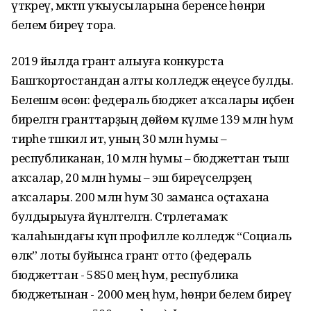
үткәреү, мәктәп уҡыусыларына беренсе һөнәри
белем биреү тора.
2019 йылда грант алыуға конкурста
Башҡортостандан алты колледж еңеүсе булды.
Белешмә өсөн: федераль бюджет аҡсалары иҫәбенә
бирелгән гранттарҙың дөйөм күләме 139 млн һум
тирәһе тәшкил итә, уның 30 млн һумы –
республиканан, 10 млн һумы – бюджеттан тыш
аҡсалар, 20 млн һумы – эш биреүселәрҙең
аҡсалары. 200 млн һум 30 заманса оҫтахана
булдырыуға йүнәлтелгән. Стәрлетамаҡ
ҡалаһындағы күп профилле колледж “Социаль
өлкә” лоты буйынса грант отто (федераль
бюджеттан - 5850 мең һум, республика
бюджетынан - 2000 мең һум, һөнәри белем биреү