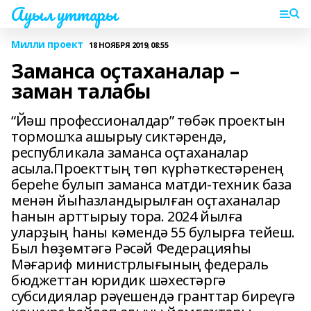
Ауыл уттары
Милли проект
18 НОЯБРЯ 2019, 08:55
Заманса оҫтаханалар –
заман талабы
“Йәш профессионалдар” төбәк проектын
тормошҡа ашырыу сиктәрендә,
республикала заманса оҫтаханалар
асыла.Проекттың төп күрһәткестәренең
береһе булып заманса матди-техник база
менән йыһазландырылған оҫтаханалар
һанын арттырыу тора. 2024 йылға
уларҙың һаны кәмендә 55 булырға тейеш.
Был һөҙөмтәгә Рәсәй Федерацияһы
Мәғариф министрлығының федераль
бюджеттан юридик шәхестәргә
субсидиялар рәүешендә гранттар биреүгә