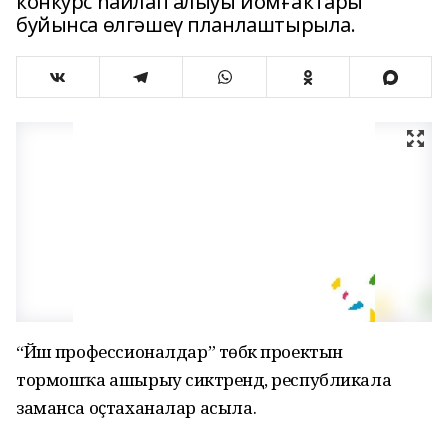
конкурс һайлап алыуы йомғаҡтары
буйынса өлгәшеү планлаштырыла.
“Йәш профессионалдар” төбәк проектын
тормошҡа ашырыу сиктәрендә, республикала
заманса оҫтаханалар асыла.