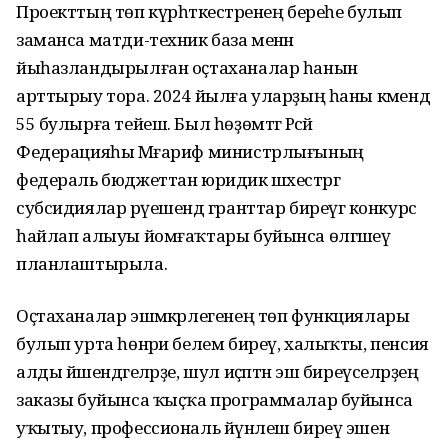
Проекттың төп күрһәткестәренең береһе булып
заманса матди-техник база менән
йыһазландырылған оҫтаханалар һанын
арттырыу тора. 2024 йылға уларҙың һаны кәмендә
55 булырға тейеш. Был һөҙөмтәгә Рәсәй
Федерацияһы Мәғариф министрлығының
федераль бюджеттан юридик шәхестәргә
субсидиялар рәүешендә гранттар биреүгә конкурс
һайлап алыуы йомғаҡтары буйынса өлгәшеү
планлаштырыла.
Оҫтаханалар эшмәкәрлегенең төп функциялары
булып урта һөнәри белем биреү, халыҡты, пенсия
алды йәшендәгеләрҙе, шул иҫәптән эш биреүселәрҙең
заказы буйынса ҡыҫҡа программалар буйынса
уҡытыу, профессиональ йүнәлеш биреү эшен