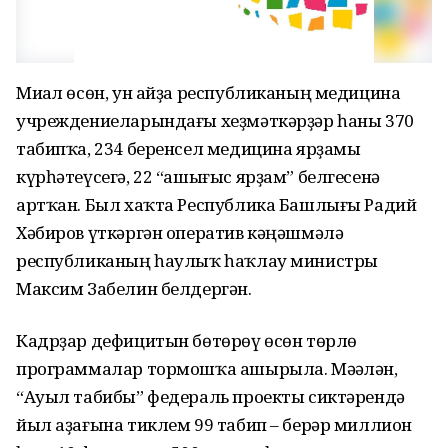
Миҫал өсөн, ун айҙа республиканың медицина
учреждениеларындағы хеҙмәткәрҙәр һаны 370
табипҡа, 234 беренсел медицина ярҙамы
күрһәтеүсегә, 22 “ашығыс ярҙам” белгесенә
артҡан. Был хаҡта Республика Башлығы Радий
Хәбиров үткәргән оператив кәңәшмәлә
республиканың һаулыҡ һаҡлау министры
Максим Забелин белдергән.
Кадрҙар дефицитын бөтөрөү өсөн төрлө
программалар тормошҡа ашырыла. Мәҫәлән,
“Ауыл табибы” федераль проекты сиктәрендә
йыл аҙағына тиклем 99 табип – берәр миллион