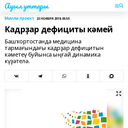
Ауыл уттары
Милли проект
23 НОЯБРЯ 2019, 05:50
Кадрҙар дефициты кәмей
Башҡортостанда медицина
тармағындағы кадрҙар дефицитын
кәметеү буйынса ыңғай динамика
күҙәтелә.