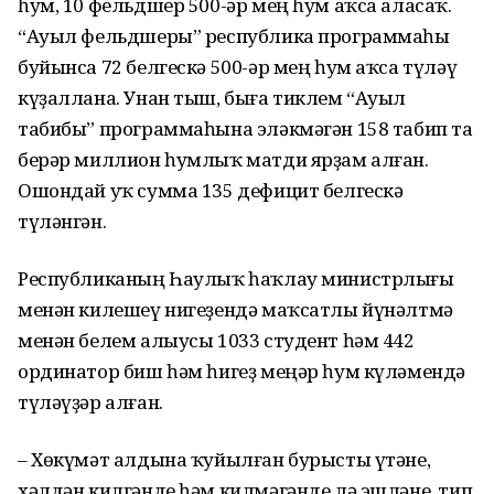
һум, 10 фельдшер 500-әр мең һум аҡса аласаҡ.
“Ауыл фельдшеры” республика программаһы
буйынса 72 белгескә 500-әр мең һум аҡса түләү
күҙаллана. Унан тыш, быға тиклем “Ауыл
табибы” программаһына эләкмәгән 158 табип та
берәр миллион һумлыҡ матди ярҙам алған.
Ошондай уҡ сумма 135 дефицит белгескә
түләнгән.
Республиканың Һаулыҡ һаҡлау министрлығы
менән килешеү нигеҙендә маҡсатлы йүнәлтмә
менән белем алыусы 1033 студент һәм 442
ординатор биш һәм һигеҙ меңәр һум күләмендә
түләүҙәр алған.
– Хөкүмәт алдына ҡуйылған бурысты үтәне,
хәлдән килгәнде һәм килмәгәнде лә эшләне, тип