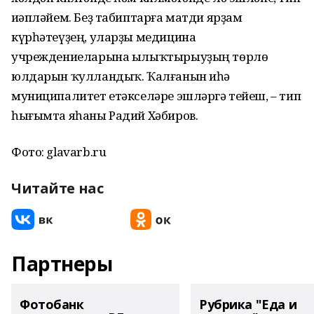
иҫәпләйем. Беҙ табиптарға матди ярҙам
күрһәтеүҙең, уларҙы медицина
учреждениеларына ылыҡтырыуҙың төрлө
юлдарын ҡулландыҡ. Ҡалғанын иһә
муниципалитет етәкселәре эшләргә тейеш, – тип
һығымта яһаны Радий Хәбиров.
Фото: glavarb.ru
Читайте нас
Партнеры
Фотобанк
Рубрика "Еда и