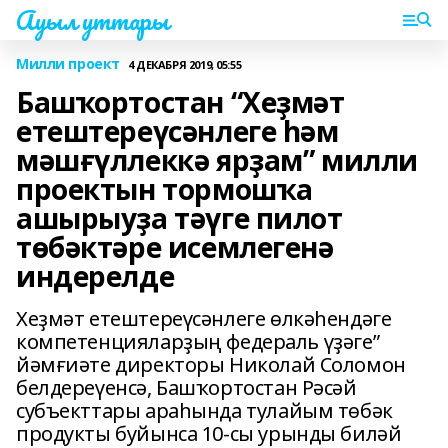
Ауыл уттары
Милли проект
4 ДЕКАБРЯ 2019, 05:55
Башҡортостан “Хеҙмәт
етештереүсәнлеге һәм
мәшғүллеккә ярҙам” милли
проектын тормошҡа
ашырыуҙа тәүге пилот
төбәктәре исемлегенә
индерелде
Хеҙмәт етештереүсәнлеге өлкәһендәге
компетенцияларҙың федераль үҙәге”
йәмғиәте директоры Николай Соломон
белдереүенсә, Башҡортостан Рәсәй
субъекттары араһында тулайым төбәк
продукты буйынса 10-сы урынды биләй