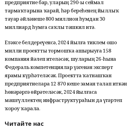
предприятие бар, уларҙың 290-ы сеймал
тармаҡтарына ҡарай, һәр береһенең йыллыҡ
тауар әйләнеше 800 миллион һумдан 30
миллиард һумға саҡлы тәшкил итә.
Етәксе белдереүенсә, 2024 йылға тиклем ошо
милли проектты тормошҡа ашырыуға 158
компания йәлеп ителәсәк, шуларҙың 26-һына
Федераль компетенциялар үҙәгенән эксперт
ярҙамы күрһәтеләсәк. Проектта ҡатнашҡан
предприятиеларҙа 12 870 кеше заман талап иткән
һөнәрҙәргә өйрәтеләсәк, 2024 йылғаса
мәшғүллектең инфраструктураһын да үҙгәртеп
ҡороу ҡарала.
Читайте нас