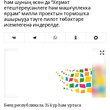
һәм шуның өсөн дә “Хеҙмәт
етештереүсәнлеге һәм мәшғүллеккә
ярҙам” милли проектын тормошҡа
ашырыуҙа тәүге пилот төбәктәре
исемлегенә индерелде.
Беҙҙең республикала 354 ҙур һәм уртаса