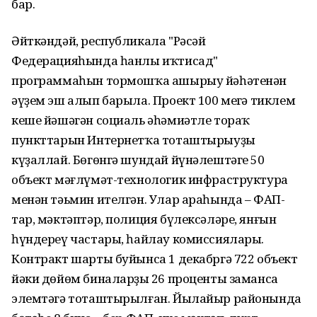
бар.
Әйткәндәй, республикала "Рәсәй
Федерацияһында һанлы иҡтисад"
программаһын тормошҡа ашырыу йәһәтенән
әүҙем эш алып барыла. Проект 100 меңгә тиклем
кеше йәшәгән социаль әһәмиәтле тораҡ
пункттарын Интернетҡа тоташтырыуҙы
күҙаллай. Бөгөнгә шундай йүнәлештәге 50
объект мәғлүмәт-технологик инфраструктура
менән тәьмин ителгән. Улар араһында – ФАП-
тар, мәктәптәр, полиция бүлексәләре, янғын
һүндереү частары, һайлау комиссиялары.
Контракт шарты буйынса 1 декабргә 722 объект
йәки дөйөм биналарҙың 26 проценты заманса
элемтәгә тоташтырылған. Йылайыр районында