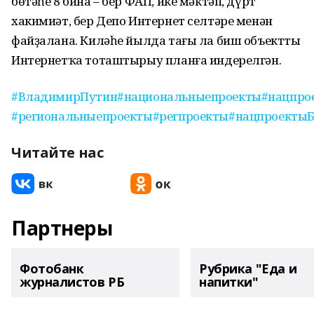
бөтәһе 8 бина – бер ФАП, ике мәктәп, дүрт
хакимиәт, бер Депо Интернет селтәре менән
файҙалана. Киләһе йылда тағы ла биш объектты
Интернетҡа тоташтырыу планға индерелгән.
#ВладимирПутин
#национальныепроекты
#нацпро
#региональныепроекты
#регпроекты
#нацпроекты
Читайте нас
Партнеры
Фотобанк
Рубрика "Еда и
журналистов РБ
напитки"