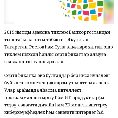
2019 йылдың аҙағына тиклем Башҡортостандан
тыш тағы ла алты төбәктең – Яҡутстан,
Татарстан, Ростов һәм Тула өлкәләре халҡы ошо
тиклем шәхсән һанлы сертификаттар алыуға
заявкаларҙы тапшыра ала.
Сертификатҡа эйә булғандар бер нисә йүнәлеш
буйынса компетенцияларҙы үҙләштерә аласаҡ.
Улар араһында яһалма интеллект,
программалаштырыу һәм ИТ-продукттарҙы
төҙөү, сәнәғәти дизайн һәм 3D моделләштереү,
киберхәүефһеҙлек һәм сәнәғәти интернет һ.б.