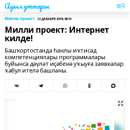
Ауыл уттары
Милли проект
12 ДЕКАБРЯ 2019, 08:51
Милли проект: Интернет
килде!
Башҡортостанда һанлы иҡтисад
компетенциялары программалары
буйынса дәүләт иҫәбенә уҡыуға заявкалар
ҡабул ителә башланы.