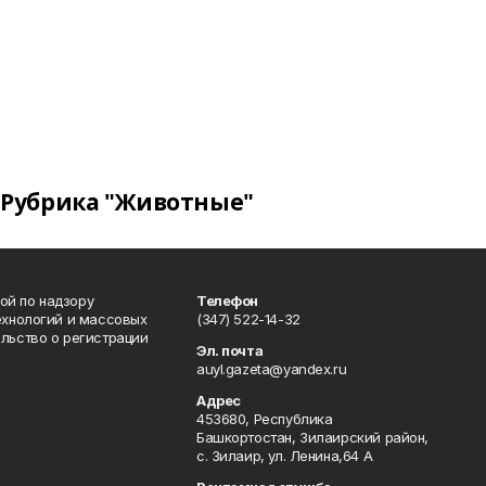
Рубрика "Животные"
ой по надзору
Телефон
ехнологий и массовых
(347) 522-14-32
льство о регистрации
Эл. почта
auyl.gazeta@yandex.ru
Адрес
453680, Республика
Башкортостан, Зилаирский район,
с. Зилаир, ул. Ленина,64 А