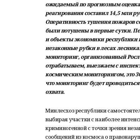
ожидаемый по прогнозным оценкам 
реагирования составил 14,5 млн р
Оперативность тушения пожаров сос
были потушены в первые сутки. П
и объекты экономики республики 
незаконные рубки в лесах лесник
мониторинг, организованный Рос
отрабатываем, выезжаем с инспекто
космическим мониторингом, это 30
что мониторинг будет проводиться 
охвата.
Минлесхоз республики самостояте
выбирая участки с наиболее интенс
криминогенной с точки зрения неза
сообщений из космоса о правонару