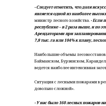
- Следует отметить, что доля иску
является одной из наиболее высок
министр лесного хозяйства.
- Если 
республике – в 2 раза выше, и по 
Арендаторами при запланированны
7,8 тыс. га или 104% к плану, лесх
Наибольшие объемы лесовосстановл
Баймакском, Бурзянском, Караидельс
ведется наиболее интенсивная загот
Ситуация с лесными пожарами в рег
довольно сложной».
- У нас было 160 лесных пожаров на