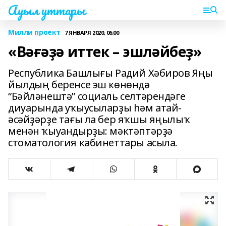
Ауыл уттары
Милли проект
7 ЯНВАРЯ 2020, 06:00
«Вәғәҙә иттек – эшләйбеҙ»
Республика Башлығы Радий Хәбиров Яңы
йылдың беренсе эш көнөндә
“Бәйләнештә” социаль селтәрендәге
диуарында уҡыусыларҙы һәм атай-
әсәйҙәрҙе тағы ла бер яҡшы яңылыҡ
менән ҡыуандырҙы: мәктәптәрҙә
стоматология кабинеттары асыла.