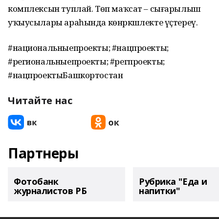
комплексын туплай. Төп маҡсат – сығарылыш
уҡыусылары араһында көнәркәшлекте үҫтереү.
#национальныепроекты; #нацпроекты;
#региональныепроекты; #регпроекты;
#нацпроектыБашкортостан
Читайте нас
Партнеры
Фотобанк
Рубрика "Еда и
журналистов РБ
напитки"