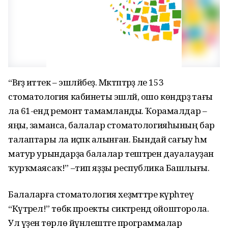
“Вәғәҙә иттек – эшләйбеҙ. Мәктәптәрҙә әле 153
стоматология кабинеты эшләй, ошо көндәрҙә тағы
ла 61-ендә ремонт тамамланды. Ҡорамалдар –
яңы, заманса, балалар стоматологияһының бар
талаптары ла иҫәпкә алынған. Бындай сағыу һәм
матур урындарҙа балалар тештәрен дауалауҙан
ҡурҡмаясаҡ!” –тип яҙҙы республика Башлығы.
Балаларға стоматология хеҙмәттәре күрһәтеү
“Күтәрел!” төбәк проекты сиктәрендә ойошторола.
Ул үҙенә төрлө йүнәлештәге программалар