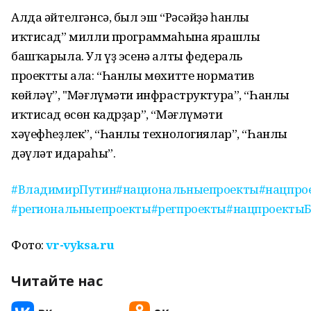
Алда әйтелгәнсә, был эш “Рәсәйҙә һанлы
иҡтисад” милли программаһына ярашлы
башҡарыла. Ул үҙ эсенә алты федераль
проектты ала: “Һанлы мөхитте норматив
көйләү”, "Мәғлүмәти инфраструктура”, “Һанлы
иҡтисад өсөн кадрҙар”, “Мәғлүмәти
хәүефһеҙлек”, “Һанлы технологиялар”, “Һанлы
дәүләт идараһы”.
#ВладимирПутин
#национальныепроекты
#нацпро
#региональныепроекты
#регпроекты
#нацпроекты
Фото:
vr-vyksa.ru
Читайте нас