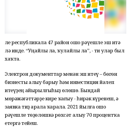
Әле республикала 47 район ошо рәүешле эш итә
лә инде. “Уңайлы ла, ҡулайлы ла”, - ти улар был
хаҡта.
Электрон документтар менән эш итеү – бөгөн
бизнесты алыу барыу һәм инвестиция йәлеп
итеүҙең айырылғыһыҙ өлөшө. Бындай
мөрәжәғәттәрҙе кире ҡағыу - һирәк күренеш, ә
заявка тиҙ арала ҡарала. 2021 йылға ошо
рәүешле төҙөлөшкә рөхсәт алыу 70 процентҡа
етергә тейеш.