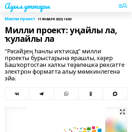
Ауыл уттары
Милли проект
11 ЯНВАРЯ 2020, 14:00
Милли проект: уңайлы ла,
ҡулайлы ла
"Рәсәйҙең һанлы иҡтисад" милли
проекты бурыстарына ярашлы, хәҙер
Башҡортостан халҡы төҙөлөшкә рөхсәтте
электрон форматта алыу мөмкинлегенә
эйә.