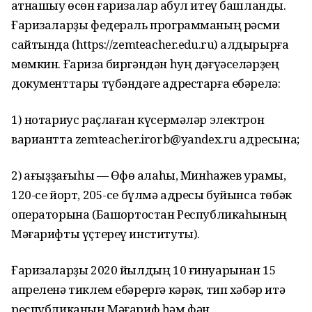
ҡатнашыу өсөн ғаризалар ҡабул итеү башланды.
Ғаризаларҙы федераль программаның рәсми
сайтында (https://zemteacher.edu.ru) ҡалдырырға
мөмкин. Ғариза биргәндән һуң дәғүәселәрҙең
документтары түбәндәге адрестарға ебәрелә:
1) нотариус раҫлаған күсермәләр электрон
вариантта zemteacher.irorb@yandex.ru адресына;
2) ҡағыҙҙағыһы — Өфө ҡалаһы, Минһажев урамы,
120-се йорт, 205-се бүлмә адресы буйынса төбәк
операторына (Башҡортостан Республикаһының
Мәғарифты үҫтереү институты).
Ғаризаларҙы 2020 йылдың 10 ғинуарынан 15
апреленә тиклем ебәрергә кәрәк, тип хәбәр итә
республиканың Мәғариф һәм фән