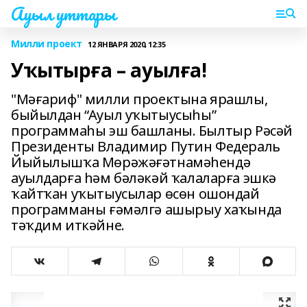
Ауыл уттары
Милли проект
12 ЯНВАРЯ 2020, 12:35
Уҡытырға – ауылға!
"Мәғариф" милли проектына ярашлы,
быйылдан “Ауыл уҡытыусыһы”
программаһы эш башланы. Былтыр Рәсәй
Президенты Владимир Путин Федераль
Йыйылышҡа Мөрәжәғәтнамәһендә
ауылдарға һәм бәләкәй ҡалаларға эшкә
ҡайтҡан уҡытыусылар өсөн ошондай
программаны ғәмәлгә ашырыу хаҡында
тәҡдим иткәйне.