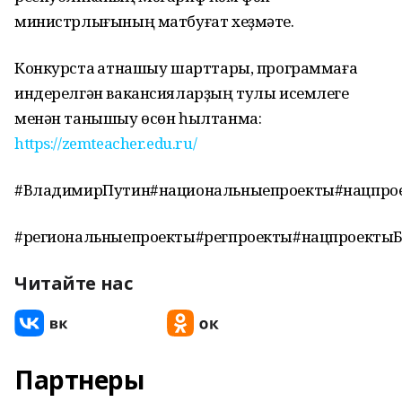
министрлығының матбуғат хеҙмәте.
Конкурста ҡатнашыу шарттары, программаға
индерелгән вакансияларҙың тулы исемлеге
менән танышыу өсөн һылтанма:
https://zemteacher.edu.ru/
#ВладимирПутин#национальныепроекты#нацпро
#региональныепроекты#регпроекты#нацпроекты
Читайте нас
Партнеры