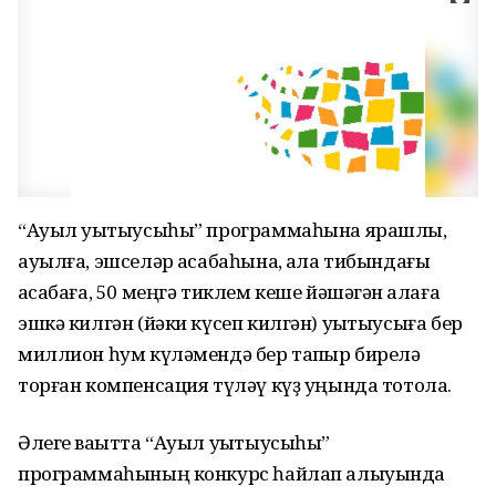
“Ауыл уҡытыусыһы” программаһына ярашлы,
ауылға, эшселәр ҡасабаһына, ҡала тибындағы
ҡасабаға, 50 меңгә тиклем кеше йәшәгән ҡалаға
эшкә килгән (йәки күсеп килгән) уҡытыусыға бер
миллион һум күләмендә бер тапҡыр бирелә
торған компенсация түләү күҙ уңында тотола.
Әлеге ваҡытта “Ауыл уҡытыусыһы”
программаһының конкурс һайлап алыуында