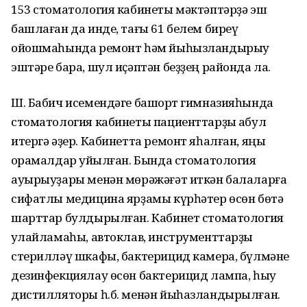
153 стоматология кабинеты мәктәптәрҙә эш
башлаған да инде, тағы 61 белем биреү
ойошмаһында ремонт һәм йыһызландырыу
эштәре бара, шул иҫәптән беҙҙең районда ла.
Ш. Бабич исемендәге башҡорт гимназияһында
стоматология кабинеты пациенттарҙы ҡабул
итергә әҙер. Кабинетта ремонт яһалған, яңы
ҡорамалдар ҡуйылған. Бында стоматология
ауырыуҙары менән мөрәжәғәт иткән балаларға
сифатлы медицина ярҙамы күрһәтер өсөн бөтә
шарттар булдырылған. Кабинет стоматология
ҡулайламаһы, автоклав, инструменттарҙы
стерилләү шкафы, бактерицид камера, бүлмәне
дезинфекциялау өсөн бактерицид лампа, һыу
дистилляторы һ.б. менән йыһазландырылған.