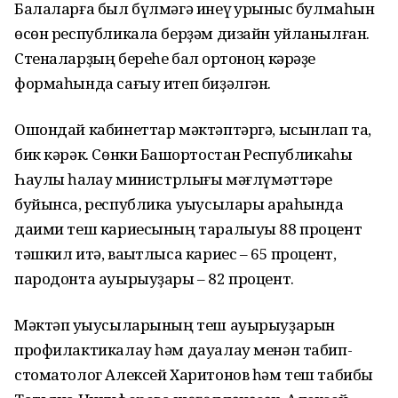
Балаларға был бүлмәгә инеү ҡурҡыныс булмаһын
өсөн республикала берҙәм дизайн уйланылған.
Стеналарҙың береһе бал ҡортоноң кәрәҙе
формаһында сағыу итеп биҙәлгән.
Ошондай кабинеттар мәктәптәргә, ысынлап та,
бик кәрәк. Сөнки Башҡортостан Республикаһы
Һаулыҡ һаҡлау министрлығы мәғлүмәттәре
буйынса, республика уҡыусылары араһында
даими теш кариесының таралыуы 88 процент
тәшкил итә, ваҡытлыса кариес – 65 процент,
пародонта ауырыуҙары – 82 процент.
Мәктәп уҡыусыларының теш ауырыуҙарын
профилактикалау һәм дауалау менән табип-
стоматолог Алексей Харитонов һәм теш табибы