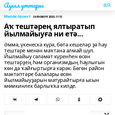
Ауыл уттары
Милли проект
24 ЯНВАРЯ 2020, 11:15
Аҡ тештәрең ялтыратып
йылмайыуға ни етә...
Әммә, үкенескә күрә, бөтә кешеләр ҙә һау
тештәре менән маҡтана алмай шул.
Йылмайыу сәләмәт күренһен өсөн
тештәрҙең һәм организмдың һаулығын
көн дә ҡайғыртырға кәрәк. Бөгөн район
мәктәптәре балалары өсөн
йылмайыуҙарын матурайтырға ысын
мөмкинлек барлыҡҡа килде.