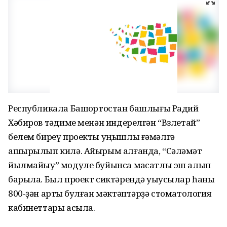
Республикала Башҡортостан башлығы Радий
Хәбиров тәҡдиме менән индерелгән “Взлетай”
белем биреү проекты уңышлы ғәмәлгә
ашырылып килә. Айырым алғанда, “Сәләмәт
йылмайыу” модуле буйынса маҡсатлы эш алып
барыла. Был проект сиктәрендә уҡыусылар һаны
800-ҙән артыҡ булған мәктәптәрҙә стоматология
кабинеттары асыла.