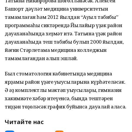
Татьяна Никифорова шөғөлләнәсәк. Алексей
Башҡорт дәүләт медицина университетын
тамамлаған һәм 2012 йылдан “Ауыл табибы”
программаһы сиктәрендә Йылайыр үҙәк район
дауаханаһында хеҙмәт итә. Татьяна үҙәк район
дауаханаһыда теш табибы булып 2000 йылдан,
йәғни Стәрлетамаҡ медицина колледжын
тамамлағандан алып эшләй.
Был стоматология кабинетында медицина
ярҙамы район үҙәге уҡыусыларына күрһәтеләсәк.
Ә әҙ комплектлы мәктәп уҡыусылары, гимназия
хакимиәте хәбәр итеүенсә, бында тештәрен
тиҙҙән төҙөләсәк график буйынса дауалай аласаҡ.
Читайте нас