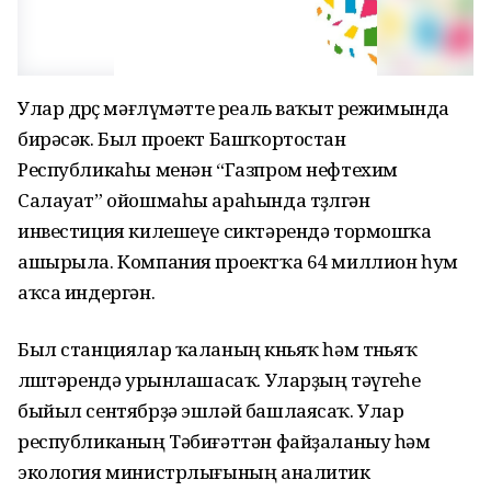
Улар дөрөҫ мәғлүмәтте реаль ваҡыт режимында
бирәсәк. Был проект Башҡортостан
Республикаһы менән “Газпром нефтехим
Салауат” ойошмаһы араһында төҙөлгән
инвестиция килешеүе сиктәрендә тормошҡа
ашырыла. Компания проектҡа 64 миллион һум
аҡса индергән.
Был станциялар ҡаланың көньяҡ һәм төньяҡ
өлөштәрендә урынлашасаҡ. Уларҙың тәүгеһе
быйыл сентябрҙә эшләй башлаясаҡ. Улар
республиканың Тәбиғәттән файҙаланыу һәм
экология министрлығының аналитик