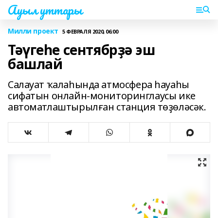
Ауыл уттары
Милли проект
5 ФЕВРАЛЯ 2020, 06:00
Тәүгеһе сентябрҙә эш
башлай
Салауат ҡалаһында атмосфера һауаһы
сифатын онлайн-мониторинглаусы ике
автоматлаштырылған станция төҙөләсәк.