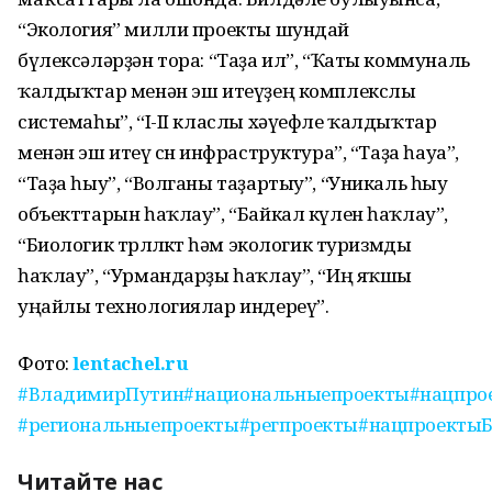
“Экология” милли проекты шундай
бүлексәләрҙән тора: “Таҙа ил”, “Ҡаты коммуналь
ҡалдыҡтар менән эш итеүҙең комплекслы
системаһы”, “I-II класлы хәүефле ҡалдыҡтар
менән эш итеү өсөн инфраструктура”, “Таҙа һауа”,
“Таҙа һыу”, “Волганы таҙартыу”, “Уникаль һыу
объекттарын һаҡлау”, “Байкал күлен һаҡлау”,
“Биологик төрлөлөктө һәм экологик туризмды
һаҡлау”, “Урмандарҙы һаҡлау”, “Иң яҡшы
уңайлы технологиялар индереү”.
Фото:
lentachel.ru
#ВладимирПутин
#национальныепроекты
#нацпро
#региональныепроекты
#регпроекты
#нацпроекты
Читайте нас