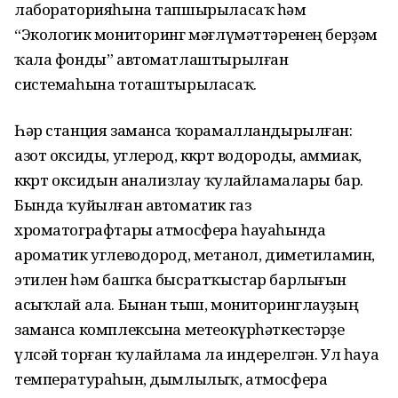
лабораторияһына тапшырыласаҡ һәм
“Экологик мониторинг мәғлүмәттәренең берҙәм
ҡала фонды” автоматлаштырылған
системаһына тоташтырыласаҡ.
Һәр станция заманса ҡорамалландырылған:
азот оксиды, углерод, көкөрт водороды, аммиак,
көкөрт оксидын анализлау ҡулайламалары бар.
Бында ҡуйылған автоматик газ
хроматографтары атмосфера һауаһында
ароматик углеводород, метанол, диметиламин,
этилен һәм башҡа бысратҡыстар барлығын
асыҡлай ала. Бынан тыш, мониторинглауҙың
заманса комплексына метеокүрһәткестәрҙе
үлсәй торған ҡулайлама ла индерелгән. Ул һауа
температураһын, дымлылыҡ, атмосфера