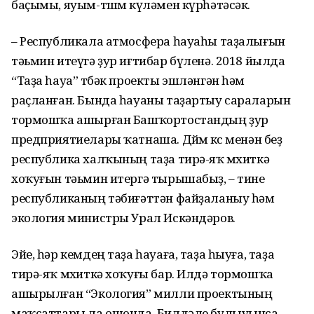
баҫымы, яуым-төшөм күләмен күрһәтәсәк.
– Республикала атмосфера һауаһы таҙалығын
тәьмин итеүгә ҙур иғтибар бүленә. 2018 йылда
“Таҙа һауа” төбәк проекты эшләнгән һәм
раҫланған. Бында һауаны таҙартыу сараларын
тормошҡа ашырған Башҡортостандың ҙур
предприятиелары ҡатнаша. Дөйөм көс менән беҙ
республика халҡының таҙа тирә-яҡ мөхиткә
хоҡуғын тәьмин итергә тырышабыҙ, – тине
республиканың тәбиғәттән файҙаланыу һәм
экология министры Урал Искәндәров.
Эйе, һәр кемдең таҙа һауаға, таҙа һыуға, таҙа
тирә-яҡ мөхиткә хоҡуғы бар. Илдә тормошҡа
ашырылған “Экология” милли проектының
маҡсаттары ла ошонда. Билдәле булыуынса,