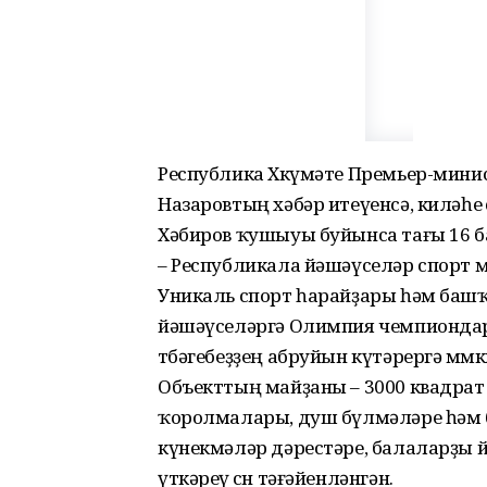
Республика Хөкүмәте Премьер-мин
Назаровтың хәбәр итеүенсә, киләһ
Хәбиров ҡушыуы буйынса тағы 16 ба
– Республикала йәшәүселәр спорт ме
Уникаль спорт һарайҙары һәм башҡа
йәшәүселәргә Олимпия чемпиондары
төбәгебеҙҙең абруйын күтәрергә мөмк
Объекттың майҙаны – 3000 квадрат 
ҡоролмалары, душ бүлмәләре һәм б
күнекмәләр дәрестәре, балаларҙы йө
үткәреү өсөн тәғәйенләнгән.