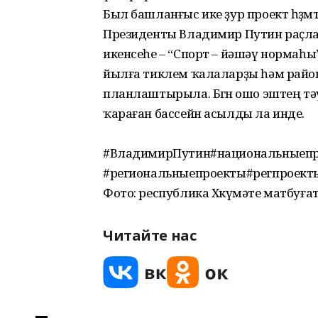
Был башланғыс ике ҙур проект һөҙө
Президенты Владимир Путин раҫла
икенсеһе – “Спорт – йәшәү нормаһы”
йылға тиклем ҡалаларҙы һәм райо
планлаштырыла. Бөгөн ошо эштең тәү
ҡараған бассейн асылды ла инде.
#ВладимирПутин#национальныепр
#региональныепроекты#регпроект
Фото: республика Хөкүмәте матбуғат
Читайте нас