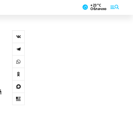
+23 °С
Облачно
й