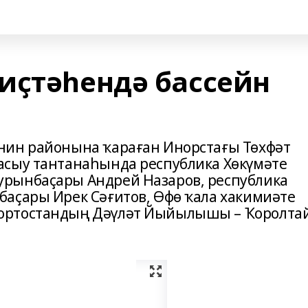
иҫтәһендә бассейн
нин районына ҡараған Инорстағы Төхфәт
асыу тантанаһында республика Хөкүмәте
рынбаҫары Андрей Назаров, республика
аҫары Ирек Сәғитов, Өфө ҡала хакимиәте
ортостандың Дәүләт Йыйылышы – Ҡоролта