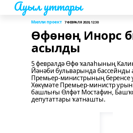
Ауыл уттары
Милли проект
7 ФЕВРАЛЯ 2020, 12:30
Өфөнөң Инорс б
асылды
5 февралдә Өфө ҡалаһының Кали
Йәнәби бульварында бассейнды 
Премьер-министрының беренсе у
Хөкүмәте Премьер-министр урынб
башлығы Өлфәт Мостафин, Башҡ
депутаттары ҡатнашты.