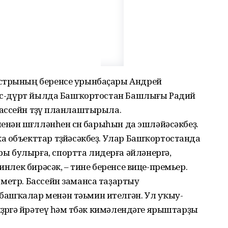
истрының беренсе урынбаҫары Андрей
е өс-дүрт йылда Башҡортостан Башлығы Радий
ссейн төҙөү планлаштырыла.
нән шөғөлләнһен өсөн барыһын да эшләйәсәкбеҙ.
 объекттар төҙөйәсәкбеҙ. Улар Башҡортостанда
 булырға, спортта лидерға әйләнергә,
инлек бирәсәк, – тине беренсе вице-премьер.
метр. Бассейн заманса таҙартыу
ашҡалар менән тәьмин ителгән. Ул уҡыу-
ҙөргә өйрәтеү һәм төбәк кимәлендәге ярыштарҙы