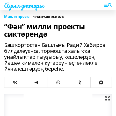
Ауыл уттары
Милли проект
19 ФЕВРАЛЯ 2020, 06:15
“Фән” милли проекты
сиктәрендә
Башҡортостан Башлығы Радий Хәбиров
билдәләүенсә, тормошта халыҡҡа
уңайлыҡтар тыуҙырыу, кешеләрҙең
йәшәү кимәлен күтәреү – өҫтөнлөклө
йүнәлештәрҙең береһе.