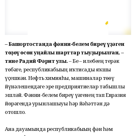
– Башҡортостанда фәнни-белем биреү үҙәген
төҙөү өсөн уңайлы шарттар тыуҙырылған, –
тине Радий Фәрит улы.
– Беҙ – илебеҙҙең терәк
төбәге, республикабыҙҙың иҡтисады яҡшы
үҫешкән. Нефть химияһы, машиналар төҙөү
йүнәлешендәге эре предприятиелар табышлы
эшләй. Фәнни-белем биреү үҙәгенең тап Евразия
йөрәгендә урынлашыуы һәр йәһәттән дә
отошло.
Аҙна дауамында республикабыҙҙың фән һәм