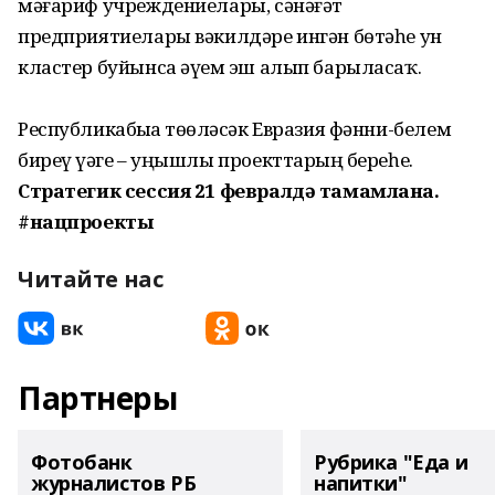
мәғариф учреждениелары, сәнәғәт
предприятиелары вәкилдәре ингән бөтәһе ун
кластер буйынса әүҙем эш алып барыласаҡ.
Республикабыҙҙа төҙөләсәк Евразия фәнни-белем
биреү үҙәге – уңышлы проекттарҙың береһе.
Стратегик сессия 21 февралдә тамамлана.
#нацпроекты
Читайте нас
Партнеры
Фотобанк
Рубрика "Еда и
журналистов РБ
напитки"