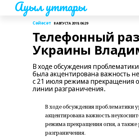
Ауыл уттары
Сәйәсәт
8 АВГУСТА 2019, 06:29
Телефонный раз
Украины Влади
В ходе обсуждения проблематики
была акцентирована важность н
с 21 июля режима прекращения ог
линии разграничения.
В ходе обсуждения проблематики у
акцентирована важность неукоснит
режима прекращения огня, а также 
разграничения.