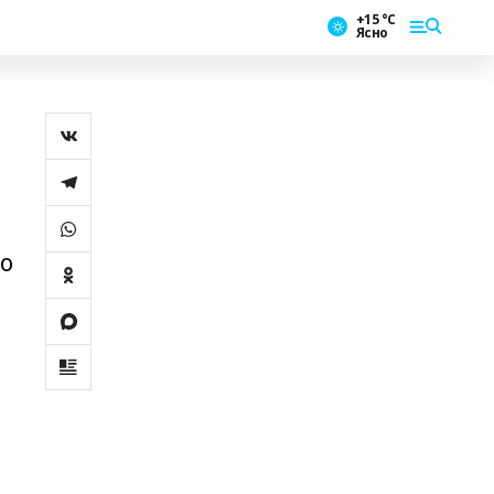
+15 °С
Ясно
го