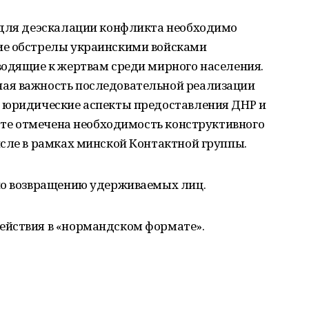
 для деэскалации конфликта необходимо
ие обстрелы украинскими войсками
водящие к жертвам среди мирного населения.
ая важность последовательной реализации
 юридические аспекты предоставления ДНР и
ксте отмечена необходимость конструктивного
сле в рамках минской Контактной группы.
по возвращению удерживаемых лиц.
ействия в «нормандском формате».