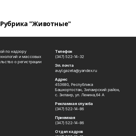
Рубрика "Животные"
ой по надзору
Телефон
ехнологий и массовых
(347) 522-14-32
льство о регистрации
Эл. почта
auyl.gazeta@yandex.ru
Адрес
453680, Республика
Башкортостан, Зилаирский район,
с. Зилаир, ул. Ленина,64 А
Рекламная служба
(347) 522-14-86
Приемная
(347) 522-14-86
Отдел кадров