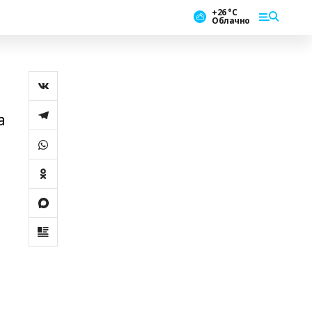
+26 °С
Облачно
а