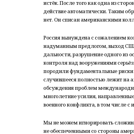
истёк. После того как одна из стор
действие автоматически. Таким обр
нет. Он списан американскими колл
Россия вынуждена с сожалением ко
надуманным предлогом, выход США 
дальности, разрушение одного из 
контроля над вооружениями серьё
породили фундаментальные риски дл
случившееся полностью лежит на а
обсуждения проблем международно
многолетние усилия, направленные
военного конфликта, в том числе с
Мы не можем игнорировать сложивш
не обеспеченными со стороны амер