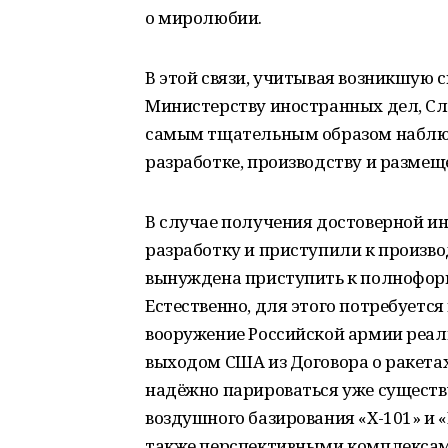
о миролюбии.
В этой связи, учитывая возникшую
Министерству иностранных дел, Сл
самым тщательным образом наблю
разработке, производству и размещ
В случае получения достоверной и
разработку и приступили к произво
вынуждена приступить к полноформ
Естественно, для этого потребуется
вооружение Российской армии реаль
выходом США из Договора о ракета
надёжно парироваться уже существ
воздушного базирования «Х-101» и 
также перспективными комплексам