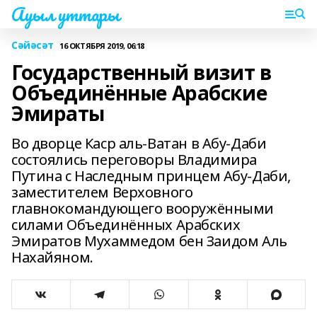
Ауыл уттары
Сәйәсәт
16 ОКТЯБРЯ 2019, 06:18
Государственный визит в
Объединённые Арабские
Эмираты
Во дворце Каср аль‑Ватан в Абу‑Даби
состоялись переговоры Владимира
Путина с Наследным принцем Абу‑Даби,
заместителем Верховного
главнокомандующего вооружёнными
силами Объединённых Арабских
Эмиратов Мухаммедом бен Заидом Аль
Нахайяном.