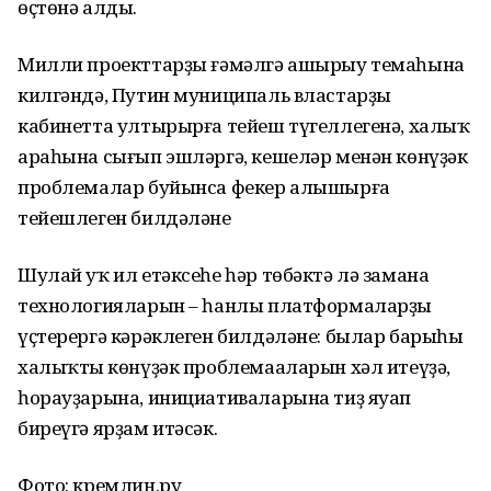
өҫтөнә алды.
Милли проекттарҙы ғәмәлгә ашырыу темаһына
килгәндә, Путин муниципаль властарҙың
кабинетта ултырырға тейеш түгеллегенә, халыҡ
араһына сығып эшләргә, кешеләр менән көнүҙәк
проблемалар буйынса фекер алышырға
тейешлеген билдәләне
Шулай уҡ ил етәксеһе һәр төбәктә лә замана
технологияларын – һанлы платформаларҙы
үҫтерергә кәрәклеген билдәләне: былар барыһы
халыҡтың көнүҙәк проблемааларын хәл итеүҙә,
һорауҙарына, инициативаларына тиҙ яуап
биреүгә ярҙам итәсәк.
Фото: кремлин.ру