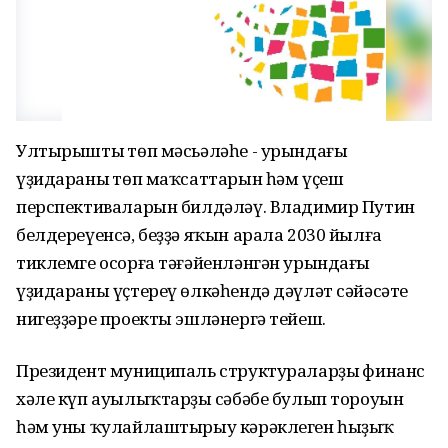
Ултырыштың төп мәсьәләһе - урындағы
үҙидараның төп маҡсаттарын һәм үҫеш
перспективаларын билдәләү. Владимир Путин
белдереүенсә, беҙҙә яҡын арала 2030 йылға
тиклемге осорға тәғәйенләнгән урындағы
үҙидараны үҫтереү өлкәһендә дәүләт сәйәсәте
нигеҙҙәре проекты эшләнергә тейеш.
Президент муниципаль структураларҙың финанс
хәле күп ауылыҡтарҙың сәбәбе булып тороуын
һәм уны ҡулайлаштырыу кәрәклеген һыҙыҡ