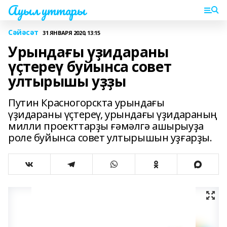
Ауыл уттары
Сәйәсәт
31 ЯНВАРЯ 2020, 13:15
Урындағы үҙидараны
үҫтереү буйынса совет
ултырышы уҙҙы
Путин Красногорскта урындағы
үҙидараны үҫтереү, урындағы үҙидараның
милли проекттарҙы ғәмәлгә ашырыуҙа
роле буйынса совет ултырышын уҙғарҙы.