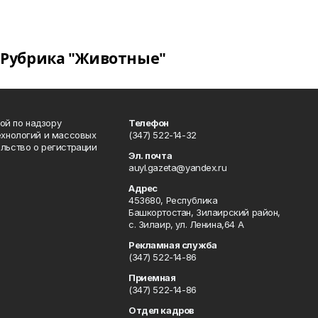
Рубрика "Животные"
ой по надзору
Телефон
ехнологий и массовых
(347) 522-14-32
льство о регистрации
Эл. почта
auyl.gazeta@yandex.ru
Адрес
453680, Республика
Башкортостан, Зилаирский район,
с. Зилаир, ул. Ленина,64 А
Рекламная служба
(347) 522-14-86
Приемная
(347) 522-14-86
Отдел кадров