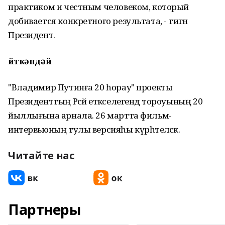
практиком и честным человеком, который
добивается конкретного результата, - тигән
Президент.
Әйткәндәй
"Владимир Путинға 20 һорау" проекты
Президенттың Рәсәй етәкселегендә тороуының 20
йыллығына арнала. 26 мартта фильм-
интервьюның тулы версияһы күрһәтеләсәк.
Читайте нас
Партнеры