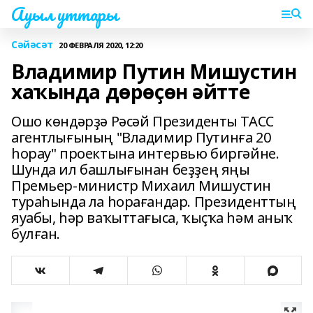
Ауыл уттары
Сәйәсәт
20 ФЕВРАЛЯ 2020, 12:20
Владимир Путин Мишустин
хаҡында дөрөҫөн әйтте
Ошо көндәрҙә Рәсәй Президенты ТАСС
агентлығының "Владимир Путинға 20
һорау" проектына интервью биргәйне.
Шунда ил башлығынан беҙҙең яңы
Премьер-министр Михаил Мишустин
тураһында ла һорағандар. Президенттың
яуабы, һәр ваҡыттағыса, ҡыҫҡа һәм аныҡ
булған.