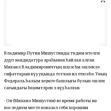
Владимир Путин Мишустинды тәҡдим ителгән
дүрт кандидатура араһынан һайлап алған.
Михаил Владимировичтың шәхси һәм эшлекле
сифаттарын күҙ уңында тотҡан ил етәксеһе. Уның
Федераль һалым хеҙмәте башлығы булып эшләгән
сағындағы һөҙөмтәләренә лә күҙ һалған.
- Он (Михаил Мишустин) во время работы на
последнем месте показал себя хорошим