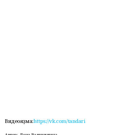
Видеояҙма:
https://vk.com/tandari
Автор:
Лена Валиуллина