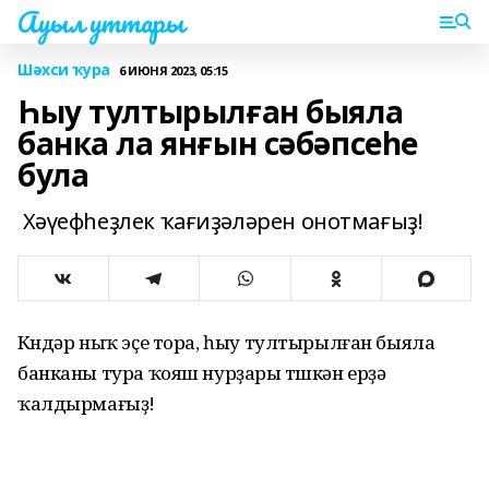
Ауыл уттары
Шәхси ҡура
6 ИЮНЯ 2023, 05:15
Һыу тултырылған быяла
банка ла янғын сәбәпсеһе
була
Хәүефһеҙлек ҡағиҙәләрен онотмағыҙ!
Көндәр ныҡ эҫе тора, һыу тултырылған быяла
банканы тура ҡояш нурҙары төшкән ерҙә
ҡалдырмағыҙ!