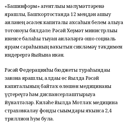
«Башинформ» агентлығы мәғлүмәттәренә
ярашлы, Башҡортостанда 12 меңдән ашыу
ғаиләнең әсәлек капиталы аҡсаһын белем алыуға
тотоноуы билдәле. Рәсәй Хеҙмәт министрлығы
икенсе балаһы тыуған ғаиләләргә ошо социаль
ярҙам сараһының ваҡытын сикләмәү тәҡдимен
индерергә йыйына икән.
Рәсәй Федерацияһы бюджеты тураһындағы
законға ярашлы, алдағы өс йылда Рәсәй
капиталының байтаҡ өлөшөн медицинаны
үҫтереүгә һәм диспансерлаштырыуға
йүнәлтәләр. Киләһе йылда Мотлаҡ медицина
страховкалау фонды сығымдары яҡынса 2,4
триллион һум була.