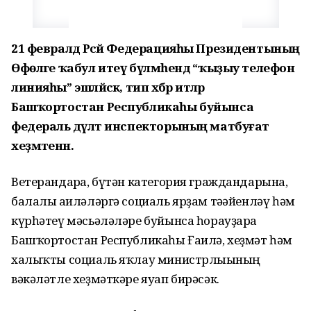
21 февралдә Рәсәй Федерацияһы Президентының
Өфөләге ҡабул итеү бүлмәһендә “ҡыҙыу телефон
линияһы” эшләйәсәк, тип хәбәр итәләр
Башҡортостан Республикаһы буйынса
федераль дәүләт инспекторының матбуғат
хеҙмәтенән.
Ветерандарға, бүтән категория граждандарына,
балалы ғаиләләргә социаль ярҙам тәғәйенләү һәм
күрһәтеү мәсьәләләре буйынса һорауҙарға
Башҡортостан Республикаһы Ғаилә, хеҙмәт һәм
халыҡты социаль яҡлау министрлығының
вәкәләтле хеҙмәткәре яуап бирәсәк.