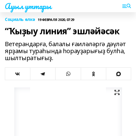
Ауыл уттары
Социаль өлкә
19 ФЕВРАЛЯ 2020, 07:29
“Ҡыҙыу линия” эшләйәсәк
Ветерандарға, балалы ғаиләләргә дәүләт
ярҙамы тураһында һорауҙарығыҙ булһа,
шылтыратығыҙ.