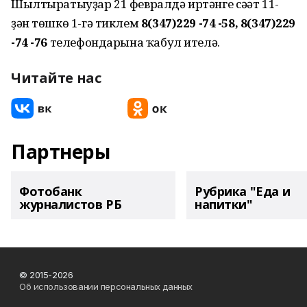
Шылтыратыуҙар 21 февралдә иртәнге сәғәт 11-
ҙән төшкө 1-гә тиклем
8(347)229 -74 -58, 8(347)229
-74 -76
телефондарына ҡабул ителә.
Читайте нас
Партнеры
Фотобанк
Рубрика "Еда и
журналистов РБ
напитки"
© 2015-2026
Об использовании персональных данных