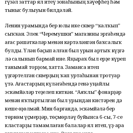
гүзәл заттар ял итеү зонаһының хәүефһеҙ һәм
тыныс булыуын билдәләй.
Ленин урамында бер юлы ике сквер “ҡалҡып”
сыҡҡан. Элек “Черемушки” магазины эргәһендә
ағас рәшәткәләр менән кәртәләнгән баҡсалыҡ
булды. Үлән баҫып алған был урын артыҡ күҙгә
лә салынып бармай ине. Яңыраҡ был ерҙе күреп
танымай торҙом, хатта. Заманса итеп
үҙгәртелгән скверҙың ҡап уртаһынан тротуар
үтә. Ағастарҙың күләгәһендә генә уңайлы
эскәмйәләр теҙелеп киткән. “Аяҡлы” фонарҙәр
менән яҡтыртылған был урындан кистәрен дә
кеше өҙөлмәй. Мин барғанда, эскәмйәлә бер
төркөм үҫмерҙәр, төҫмөрләү буйынса 6-сы, 7-се
кластарҙы тамамлаған балалар ял итеп, үҙ-ара