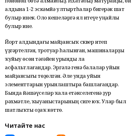
һөйөнөп бөтә алмайбыҙ. Ихатабыҙ матурайҙы, өй
алдына 1-2 эскәмйә ултыртһалар бигерәк шат
булыр инек. Оло кешеләргә ял итеүе уңайлы
булыр ине.
Йорт алдындағы майҙансыҡ сквер итеп
үҙгәртелгән, тротуар һалынған, машиналарҙы
ҡуйыу өсөн тәғәйен урынды ла
асфальтлағандар. Эргәлә генә балалар уйын
майҙансығы төҙөлгән. Әле унда уйын
элементтарын урынлаштыра башлағандар.
Бында йәшәүселәр ҡала етәкселегенә ҙур
рәхмәтле, ҡыуаныстарының сиге юҡ. Улар был
шатлыҡты оҙаҡ көттө.
Читайте нас