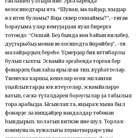
гәпләшеп ултыра ине. Эргәләрендә
велосипедтары ята. “Шунан, малайҙар, ҡыҙҙар
ял итеп буламы? Яңы сквер оҡшаймы?”,--тигән
һорауыма улар кемуҙарҙан яуап бирергә
тотондо. “Оҡшай. Беҙ бында көн һайын киләбеҙ,
дуҫтарыбыҙ менән велосипедта йөрөйбеҙ”,--ти
малайҙарҙың береһе. Үҫмерҙәр бик иғтибарлы
булып сыҡты. Эскәмйә эргәһендә торған бер
фонарҙең быялаһы ярылған тип, күрһәттеләр.
Үкенескә ҡаршы, кешеләр өсөн эшләнгән
уңайлыҡтарҙы юҡ итеүселәр, эскәмйәләрҙе
ватып, сәскә түтәлдәрен боҙоусылар ҙа табылып
тора арабыҙҙа. Ысынлап та, яңыраҡ ҡына был
фонарҙе лә ниндәйҙер вандалдар төбөнән
һындырып, ҡолатып киткән ине шул. Торлаҡ-
коммуналь хужалығы хеҙмәткәрҙәре уны