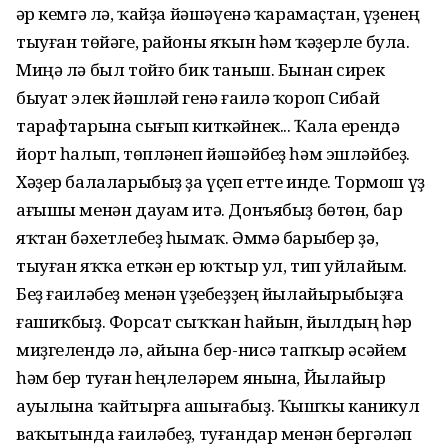
Һәр кемгә лә, ҡайҙа йәшәүенә ҡарамаҫтан, үҙенең
тыуған төйәге, районы яҡын һәм ҡәҙерле була.
Миңә лә был тойғо бик таныш. Бынан сирек
быуат элек йәшләй генә ғаилә ҡороп Сибай
тарафтарына сығып киткәйнек... Ҡала ерендә
йорт һалып, төпләнеп йәшәйбеҙ һәм эшләйбеҙ.
Хәҙер балаларыбыҙ ҙа үҫеп етте инде. Тормош үҙ
ағышы менән дауам итә. Донъябыҙ бөтөн, бар
яҡтан бәхетлебеҙ һымаҡ. Әммә барыбер ҙә,
тыуған яҡҡа еткән ер юҡтыр ул, тип уйлайым.
Беҙ ғаиләбеҙ менән үҙебеҙҙең йылайырыбыҙға
ғашиҡбыҙ. Форсат сыҡҡан һайын, йылдың һәр
миҙгелендә лә, айына бер-нисә тапҡыр әсәйем
һәм бер туған һеңлеләрем янына, Йылайыр
ауылына ҡайтырға ашығабыҙ. Ҡышҡы каникул
ваҡытында ғаиләбеҙ, туғандар менән бергәләп