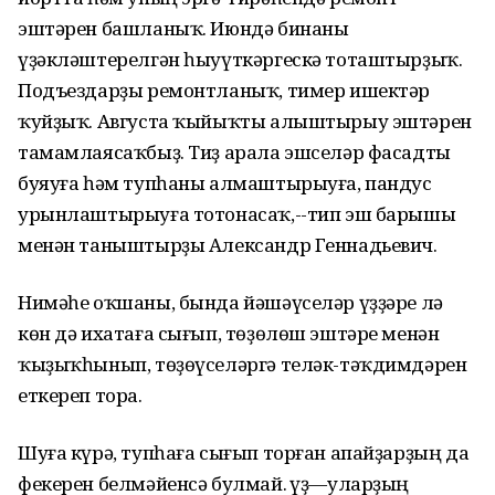
эштәрен башланыҡ. Июндә бинаны
үҙәкләштерелгән һыуүткәргескә тоташтырҙыҡ.
Подъездарҙы ремонтланыҡ, тимер ишектәр
ҡуйҙыҡ. Августа ҡыйыҡты алыштырыу эштәрен
тамамлаясаҡбыҙ. Тиҙ арала эшселәр фасадты
буяуға һәм тупһаны алмаштырыуға, пандус
урынлаштырыуға тотонасаҡ,--тип эш барышы
менән таныштырҙы Александр Геннадьевич.
Нимәһе оҡшаны, бында йәшәүселәр үҙҙәре лә
көн дә ихатаға сығып, төҙөлөш эштәре менән
ҡыҙыҡһынып, төҙөүселәргә теләк-тәҡдимдәрен
еткереп тора.
Шуға күрә, тупһаға сығып торған апайҙарҙың да
фекерен белмәйенсә булмай. Һүҙ—уларҙың