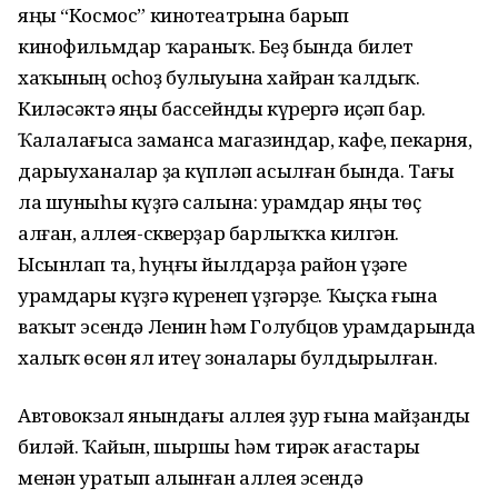
яңы “Космос” кинотеатрына барып
кинофильмдар ҡараныҡ. Беҙ бында билет
хаҡының осһоҙ булыуына хайран ҡалдыҡ.
Киләсәктә яңы бассейнды күрергә иҫәп бар.
Ҡалалағыса заманса магазиндар, кафе, пекарня,
дарыуханалар ҙа күпләп асылған бында. Тағы
ла шуныһы күҙгә салына: урамдар яңы төҫ
алған, аллея-скверҙар барлыҡҡа килгән.
Ысынлап та, һуңғы йылдарҙа район үҙәге
урамдары күҙгә күренеп үҙгәрҙе. Ҡыҫҡа ғына
ваҡыт эсендә Ленин һәм Голубцов урамдарында
халыҡ өсөн ял итеү зоналары булдырылған.
Автовокзал янындағы аллея ҙур ғына майҙанды
биләй. Ҡайын, шыршы һәм тирәк ағастары
менән уратып алынған аллея эсендә