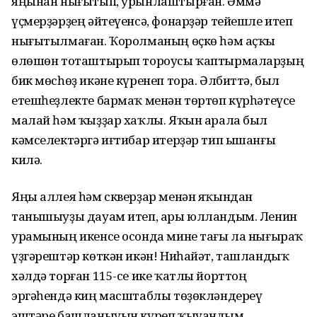
яңынан нығытып, урынлаштырған. Әммә
үҫмерҙәрҙең әйтеүенсә, фонарҙәр тейешле итеп
нығытылмаған. Ҡоролманың өҫкө һәм аҫҡы
өлөшөн тоташтырып тороусы ҡаптырмаларҙың
бик мөсһөҙ икәне күренеп тора. Әлбиттә, был
етешһеҙлекте бармаҡ менән төртөп күрһәтеүсе
малай һәм ҡыҙҙар хаҡлы. Яҡын арала был
кәмселектәргә иғтибар итерҙәр тип ышанғы
килә.
Яңы аллея һәм скверҙар менән яҡындан
танышыуҙы дауам итеп, ары юлландым. Ленин
урамының икенсе осонда мине тағы ла нығыраҡ
үҙгәрештәр көткән икән! Ниһайәт, ташландыҡ
хәлдә торған 115-се ике ҡатлы йорттоң
эргәһендә киң масштаблы төҙөкләндереү
эштәре башланыуын күреп ҡыуандым.