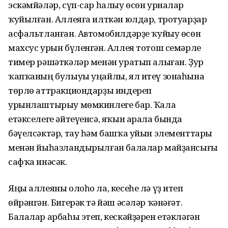
эскәмйәләр, сүп-сар һалыу өсөн урналар
ҡуйылған. Аллеяға илткән юлдар, тротуарҙар
асфальтланған. Автомобилдәрҙе ҡуйыу өсөн
махсус урын бүленгән. Аллея тотош семәрле
тимер рәшәткәләр менән уратып алыған. Ҙур
ҡапҡаның булыуы уңайлы, ял итеү зонаһына
төрлө аттракциондарҙы индереп
урынлаштырыу мөмкинлеге бар. Ҡала
етәкселеге әйтеүенсә, яҡын арала бында
бәүелсәктәр, тау һәм башҡа уйын элементтары
менән йыһазландырылған балалар майҙансығы
сафҡа инәсәк.
Яңы аллеяны олоһо ла, кесеһе лә үҙ итеп
өйрәнгән. Бигерәк тә йәш әсәләр ҡәнәғәт.
Балалар арбаһы этеп, кескәйҙәрен етәкләгән