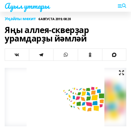
Ауыл уттары
Уңайлы мөхит
6 АВГУСТА 2019, 08:28
Яңы аллея-скверҙар
урамдарҙы йәмләй