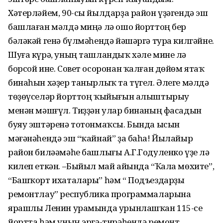
Хәтерләйем, 90-сы йылдарҙа район үҙәгендә эш
башлаған мәлдә миңә лә ошо йорттоң бер
бәләкәй генә бүлмәһендә йәшәргә тура килгәйне.
Шуға күрә, уның ташландыҡ хәле мине лә
борсой ине. Совет осоронан ҡалған дөйөм ятаҡ
бинаһын хәҙер танырлыҡ та түгел. Әлеге мәлдә
төҙөүселәр йорттоң ҡыйығын алыштырыу
менән мәшғүл. Тиҙҙән улар бинаның фасадын
буяу эштәренә тотонмаҡсы. Бында ысын
мәғәнәһендә эш “ҡайнай” ҙа баһа! Йылайыр
район биләәмәһе башлығы А.Г.Годуленко үҙе лә
килеп еткән. –Быйыл май айында “Ҡала мөхите”,
“Башҡорт ихаталары” һәм “ Подъездарҙы
ремонтлау” республика программаларына
ярашлы Ленин урамында урынлашҡан 115-се
йортта һәм уның эргә-тирәһендә ремонт