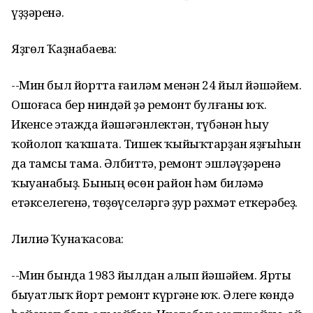
үҙҙәренә.
Яҙгөл Ҡаҙнабаева:
--Мин был йортта ғаиләм менән 24 йыл йәшәйем.
Ошоғаса бер ниндәй ҙә ремонт булғаны юҡ.
Икенсе этажда йәшәгәнлектән, түбәнән һыу
ҡойолоп ҡаҡшата. Тишек ҡыйыҡтарҙан яҙғыһын
да тамсы тама. Әлбиттә, ремонт эшләүҙәренә
ҡыуанабыҙ. Бының өсөн район һәм биләмә
етәкселегенә, төҙөүселәргә ҙур рәхмәт еткерәбеҙ.
Лилиә Ҡунаҡасова:
--Мин бында 1983 йылдан алып йәшәйем. Ярты
быуатлыҡ йорт ремонт күргәне юҡ. Әлеге көндә